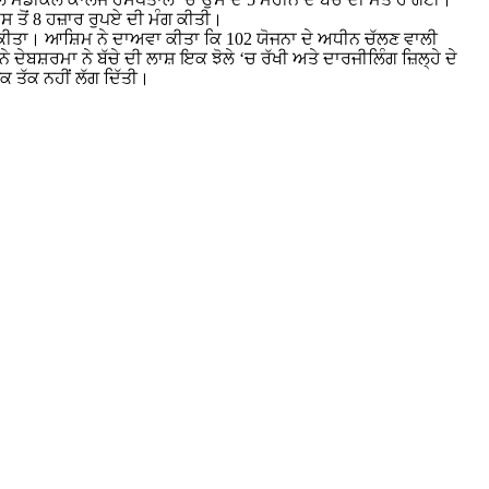
 ਤੋਂ 8 ਹਜ਼ਾਰ ਰੁਪਏ ਦੀ ਮੰਗ ਕੀਤੀ।
ਸਫ਼ਰ ਕੀਤਾ। ਆਸ਼ਿਮ ਨੇ ਦਾਅਵਾ ਕੀਤਾ ਕਿ 102 ਯੋਜਨਾ ਦੇ ਅਧੀਨ ਚੱਲਣ ਵਾਲੀ
ੇ ਦੇਬਸ਼ਰਮਾ ਨੇ ਬੱਚੇ ਦੀ ਲਾਸ਼ ਇਕ ਝੋਲੇ ‘ਚ ਰੱਖੀ ਅਤੇ ਦਾਰਜੀਲਿੰਗ ਜ਼ਿਲ੍ਹੇ ਦੇ
ਕ ਤੱਕ ਨਹੀਂ ਲੱਗ ਦਿੱਤੀ।