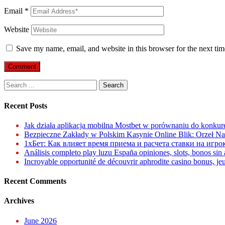
Email
*
Website
Save my name, email, and website in this browser for the next ti
Search
for:
Recent Posts
Jak działa aplikacja mobilna Mostbet w porównaniu do konkur
Bezpieczne Zakłady w Polskim Kasynie Online Blik: Orzeł Na
1хБет: Как влияет время приема и расчета ставки на игро
Análisis completo play luzu España opiniones, slots, bonos si
Incroyable opportunité de découvrir aphrodite casino bonus, jeux
Recent Comments
Archives
June 2026