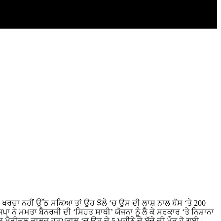
 ਖਰਚਾ ਨਹੀਂ ਉੱਠ ਸਕਿਆ ਤਾਂ ਉਹ ਝੋਲੇ ‘ਚ ਉਸ ਦੀ ਲਾਸ਼ ਨਾਲ ਬੱਸ ‘ਤੇ 200
ੇ ਮਮਤਾ ਬੈਨਰਜੀ ਦੀ ‘ਸਿਹਤ ਸਾਥੀ’ ਯੋਜਨਾ ਨੂੰ ਲੈ ਕੇ ਸਰਕਾਰ ‘ਤੇ ਨਿਸ਼ਾਨਾ
ਲ ਮੈਡੀਕਲ ਕਾਲਜ ਹਸਪਤਾਲ ‘ਚ ਉਸ ਦੇ 5 ਮਹੀਨੇ ਦੇ ਬੱਚੇ ਦੀ ਮੌਤ ਹੋ ਗਈ।