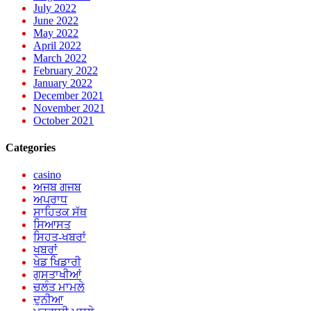
July 2022
June 2022
May 2022
April 2022
March 2022
February 2022
January 2022
December 2021
November 2021
October 2021
Categories
casino
ਅਜਬ ਗਜਬ
ਅਪਰਾਧ
ਸਾਹਿਤਕ ਸੱਥ
ਸਿਆਸਤ
ਸਿਹਤ-ਖਬਰਾਂ
ਖਬਰਾਂ
ਖੇਡ ਖਿਡਾਰੀ
ਗੁਸਤਾਖੀਆਂ
ਚਲੰਤ ਮਾਮਲੇ
ਦੁਨੀਆ