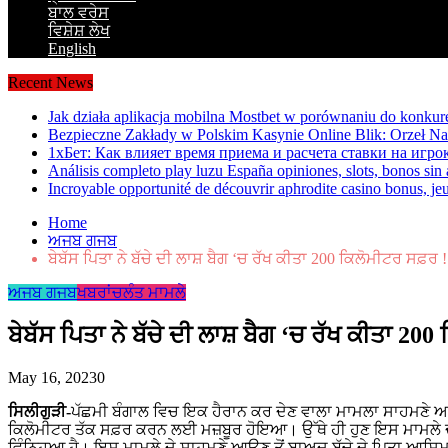
ਬਾਲ ਵਰੇਸ
ਵਿਸ਼ੇਸ਼ ਲੇਖ
English
Recent News
Jak działa aplikacja mobilna Mostbet w porównaniu do konkur
Bezpieczne Zakłady w Polskim Kasynie Online Blik: Orzeł N
1хБет: Как влияет время приема и расчета ставки на игрок
Análisis completo play luzu España opiniones, slots, bonos sin
Incroyable opportunité de découvrir aphrodite casino bonus, jeux
Home
ਅਜਬ ਗਜਬ
ਬੇਬੱਸ ਪਿਤਾ ਨੇ ਬੱਚੇ ਦੀ ਲਾਸ਼ ਬੈਗ ‘ਚ ਰੱਖ ਕੀਤਾ 200 ਕਿਲੋਮੀਟਰ ਸਫ਼ਰ !
ਅਜਬ ਗਜਬ
ਖਬਰਾਂ
ਚਲੰਤ ਮਾਮਲੇ
ਬੇਬੱਸ ਪਿਤਾ ਨੇ ਬੱਚੇ ਦੀ ਲਾਸ਼ ਬੈਗ ‘ਚ ਰੱਖ ਕੀਤਾ 200
May 16, 2023
0
ਸਿਲੀਗੁੜੀ-
ਪੱਛਮੀ ਬੰਗਾਲ ਵਿਚ ਇਕ ਹੈਰਾਨ ਕਰ ਦੇਣ ਵਾਲਾ ਮਾਮਲਾ ਸਾਹਮਣੇ ਆਈ 
ਕਿਲੋਮੀਟਰ ਤੱਕ ਸਫ਼ਰ ਕਰਨ ਲਈ ਮਜ਼ਬੂਰ ਹੋਇਆ। ਉੱਥੇ ਹੀ ਹੁਣ ਇਸ ਮਾਮਲੇ ਦੇ
ਵਿੰਨ੍ਹਿਆ ਹੈ। ਇਸ ਮਾਮਲੇ ਦੇ ਸਾਹਮਣੇ ਆਉਣ ਤੋਂ ਬਾਅਦ ਬੱਚੇ ਦੇ ਪਿਤਾ ਆਸ਼ਿਮ