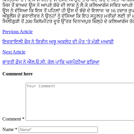
ਜਿਸ ਤੋਂ ਬਾਅਦ ਉਸ ਨੇ ਆਪਣੇ ਬੱਚੇ ਦੀ ਲਾਸ਼ ਨੂੰ ਲੈ ਕੇ ਕਲਿਆਗੰਜ ਸਥਿਤ ਆਪਣੇ
ਉਸ ਨੇ ਦੱਸਿਆ ਕਿ ਇਸ ਤੋਂ ਪਹਿਲਾਂ ਹੀ ਉਸ ਦੇ ਬੱਚੇ ਦੇ ਇਲਾਜ ‘ਚ 16 ਹਜ਼ਾਰ ਰੁ
ਐਂਬੂਲੈਂਸ ਦੇ ਡਰਾਈਵਰ ਨੇ ਉਨ੍ਹਾਂ ਨੂੰ ਦੱਸਿਆ ਕਿ ਇਹ ਸਹੂਲਤ ਮਰੀਜ਼ਾਂ ਲਈ ਤਾਂ ਮ
ਸਿਲੀਗੁੜੀ ਤੋਂ 200 ਕਿਲੋਮੀਟਰ ਦੂਰ ਉੱਤਰ ਦਿਨਾਜਪੁਰ ਜ਼ਿਲ੍ਹੇ ਦੇ ਕਲਿਆਗੰਜ ਤੱਕ
Post
Previous Article
navigation
ਇਜ਼ਰਾਇਲੀ ਫੌਜ ਨੇ ਸ਼ਿਰੀਨ ਅਬੂ ਅਕਲੇਹ ਦੀ ਮੌਤ ‘ਤੇ ਮੰਗੀ ਮੁਆਫੀ
Next Article
ਭਾਰਤੀ ਫ਼ੌਜ ਨੇ ਐੱਲ.ਓ.ਸੀ. ਕੋਲ ਪਾਕਿ ਘੁਸਪੈਠੀਆ ਫੜਿਆ
Comment here
Comment
*
Name
*