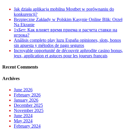
Jak działa aplikacja mobilna Mostbet w porównaniu do
konkurencji?
Bezpieczne Zakłady w Polskim Kasynie Online Blik: Orzeł
Na Ekranie
1хБет: Как влияет время приема и расчета ставки на
игрока?
Análisis completo play luzu España opiniones, slots, bonos
sin apuesta y métodos de pago seguros
Incroyable opportunité de découvrir aphrodite casino bonus,
jeux, application et astuces pour les joueurs français
Recent Comments
Archives
June 2026
February 2026
January 2026
December 2025
November 2025
June 2024
May 2024
February 2024