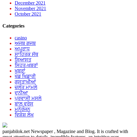
December 2021
November 2021
October 2021
Categories
casino
ਅਜਬ ਗਜਬ
ਅਪਰਾਧ
ਸਾਹਿਤਕ ਸੱਥ
ਸਿਆਸਤ
ਸਿਹਤ-ਖਬਰਾਂ
ਖਬਰਾਂ
ਖੇਡ ਖਿਡਾਰੀ
ਗੁਸਤਾਖੀਆਂ
ਚਲੰਤ ਮਾਮਲੇ
ਦੁਨੀਆ
ਪ੍ਰਵਾਸੀ ਮਸਲੇ
ਬਾਲ ਵਰੇਸ
ਮਨੋਰੰਜਨ
ਵਿਸ਼ੇਸ਼ ਲੇਖ
panjabilok.net Newspaper , Magazine and Blog. It is crafted with
great attention to details, incredible features, an intuitive user