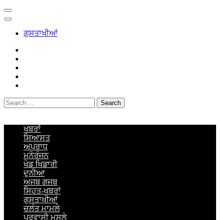
ਗੁਸਤਾਖੀਆਂ
Search
for:
PanjabiLok.net – Latest Panjabi News
ਖਬਰਾਂ
ਸਿਆਸਤ
ਅਪਰਾਧ
ਮਨੋਰੰਜਨ
ਖੇਡ ਖਿਡਾਰੀ
ਦੁਨੀਆ
ਅਜਬ ਗਜਬ
ਸਿਹਤ-ਖਬਰਾਂ
ਗੁਸਤਾਖੀਆਂ
ਚਲੰਤ ਮਾਮਲੇ
ਪ੍ਰਵਾਸੀ ਮਸਲੇ