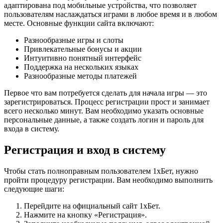
адаптирована под мобильные устройства, что позволяет
пользователям наслаждаться играми в любое время и в любом
месте. Основные функции сайта включают:
Разнообразные игры и слоты
Привлекательные бонусы и акции
Интуитивно понятный интерфейс
Поддержка на нескольких языках
Разнообразные методы платежей
Первое что вам потребуется сделать для начала игры — это
зарегистрироваться. Процесс регистрации прост и занимает
всего несколько минут. Вам необходимо указать основные
персональные данные, а также создать логин и пароль для
входа в систему.
Регистрация и вход в систему
Чтобы стать полноправным пользователем 1хБет, нужно
пройти процедуру регистрации. Вам необходимо выполнить
следующие шаги:
Перейдите на официальный сайт 1хБет.
Нажмите на кнопку «Регистрация».