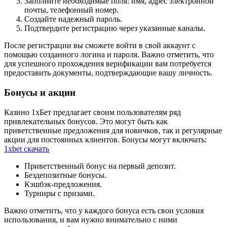
Заполните необходимые поля: имя, адрес электронной
почты, телефонный номер.
Создайте надежный пароль.
Подтвердите регистрацию через указанные каналы.
После регистрации вы сможете войти в свой аккаунт с
помощью созданного логина и пароля. Важно отметить, что
для успешного прохождения верификации вам потребуется
предоставить документы, подтверждающие вашу личность.
Бонусы и акции
Казино 1хБет предлагает своим пользователям ряд
привлекательных бонусов. Это могут быть как
приветственные предложения для новичков, так и регулярные
акции для постоянных клиентов. Бонусы могут включать:
1xbet скачать
Приветственный бонус на первый депозит.
Бездепозитные бонусы.
Кэшбэк-предложения.
Турниры с призами.
Важно отметить, что у каждого бонуса есть свои условия
использования, и вам нужно внимательно с ними