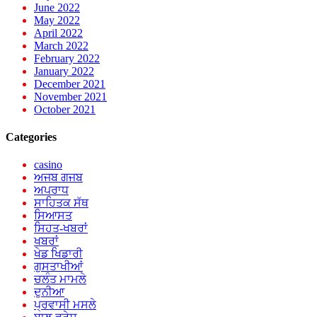
June 2022
May 2022
April 2022
March 2022
February 2022
January 2022
December 2021
November 2021
October 2021
Categories
casino
ਅਜਬ ਗਜਬ
ਅਪਰਾਧ
ਸਾਹਿਤਕ ਸੱਥ
ਸਿਆਸਤ
ਸਿਹਤ-ਖਬਰਾਂ
ਖਬਰਾਂ
ਖੇਡ ਖਿਡਾਰੀ
ਗੁਸਤਾਖੀਆਂ
ਚਲੰਤ ਮਾਮਲੇ
ਦੁਨੀਆ
ਪ੍ਰਵਾਸੀ ਮਸਲੇ