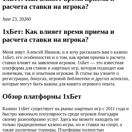
расчета ставки на игрока?
June 23, 2026
0
1хБет: Как влияет время приема и
расчета ставки на игрока?
Меня зовут Алексей Иванов, и я хочу рассказать вам о казино
1хБет, его особенностях и о том, как время приема и расчета
ставки влияет на заявления игроков. 1хБет — это известная
платформа для ставок и азартных игр, которая подходит как
новичкам, так и опытным игрокам. В статье вы узнаете о
регистрации, бонусах, игровой библиотеке и других аспектах,
которые могут быть важны для вашего игрового опыта.
Обзор платформы 1хБет
Казино 1хБет существует на рынке азартных игр с 2011 года и
быстро завоевало популярность среди игроков благодаря
своему разнообразию услуг. Здесь вы можете находить не
только традиционные казино-игры, но и ставки на спорт, а
также различные турниры. Платформа полностью