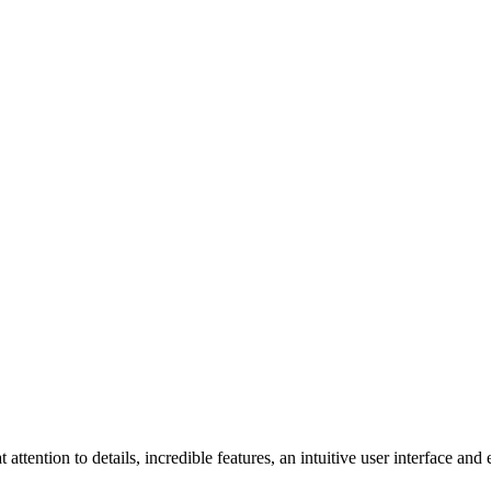
attention to details, incredible features, an intuitive user interface and