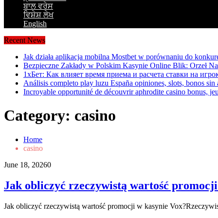
ਬਾਲ ਵਰੇਸ
ਵਿਸ਼ੇਸ਼ ਲੇਖ
English
Recent News
Jak działa aplikacja mobilna Mostbet w porównaniu do konkur
Bezpieczne Zakłady w Polskim Kasynie Online Blik: Orzeł N
1хБет: Как влияет время приема и расчета ставки на игрок
Análisis completo play luzu España opiniones, slots, bonos sin
Incroyable opportunité de découvrir aphrodite casino bonus, jeux
Category:
casino
Home
casino
June 18, 2026
0
Jak obliczyć rzeczywistą wartość promocj
Jak obliczyć rzeczywistą wartość promocji w kasynie Vox?Rzeczywist