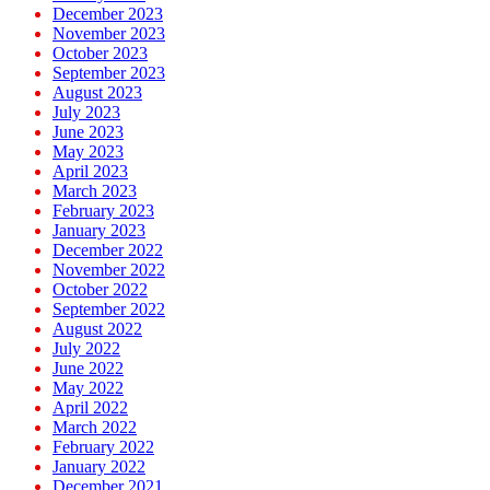
December 2023
November 2023
October 2023
September 2023
August 2023
July 2023
June 2023
May 2023
April 2023
March 2023
February 2023
January 2023
December 2022
November 2022
October 2022
September 2022
August 2022
July 2022
June 2022
May 2022
April 2022
March 2022
February 2022
January 2022
December 2021