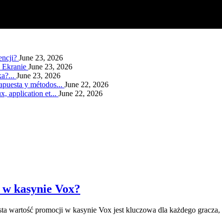
encji?
June 23, 2026
a Ekranie
June 23, 2026
а?...
June 23, 2026
 apuesta y métodos...
June 22, 2026
, application et...
June 22, 2026
i w kasynie Vox?
a wartość promocji w kasynie Vox jest kluczowa dla każdego gracza, 