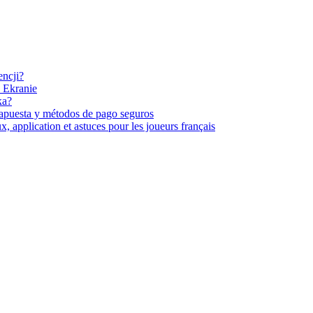
encji?
 Ekranie
ка?
n apuesta y métodos de pago seguros
, application et astuces pour les joueurs français