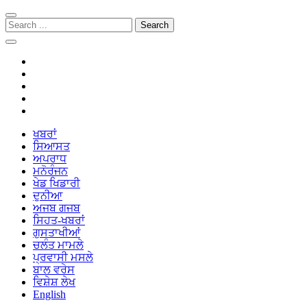
Skip
Skip
to
to
Search
navigation
content
for:
ਖਬਰਾਂ
PanjabiLok.net – Latest Panjabi News
ਸਿਆਸਤ
ਅਪਰਾਧ
ਮਨੋਰੰਜਨ
ਖੇਡ ਖਿਡਾਰੀ
ਦੁਨੀਆ
ਅਜਬ ਗਜਬ
ਸਿਹਤ-ਖਬਰਾਂ
ਗੁਸਤਾਖੀਆਂ
ਚਲੰਤ ਮਾਮਲੇ
ਪ੍ਰਵਾਸੀ ਮਸਲੇ
ਬਾਲ ਵਰੇਸ
ਵਿਸ਼ੇਸ਼ ਲੇਖ
English