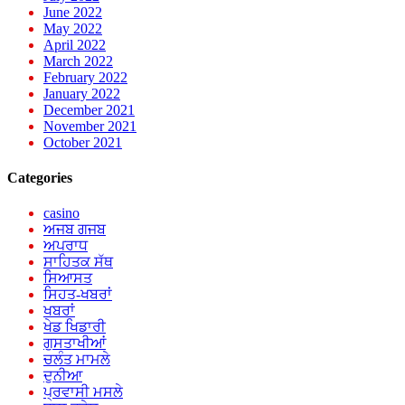
June 2022
May 2022
April 2022
March 2022
February 2022
January 2022
December 2021
November 2021
October 2021
Categories
casino
ਅਜਬ ਗਜਬ
ਅਪਰਾਧ
ਸਾਹਿਤਕ ਸੱਥ
ਸਿਆਸਤ
ਸਿਹਤ-ਖਬਰਾਂ
ਖਬਰਾਂ
ਖੇਡ ਖਿਡਾਰੀ
ਗੁਸਤਾਖੀਆਂ
ਚਲੰਤ ਮਾਮਲੇ
ਦੁਨੀਆ
ਪ੍ਰਵਾਸੀ ਮਸਲੇ