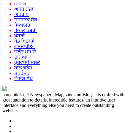
casino
ਅਜਬ ਗਜਬ
ਅਪਰਾਧ
ਸਾਹਿਤਕ ਸੱਥ
ਸਿਆਸਤ
ਸਿਹਤ-ਖਬਰਾਂ
ਖਬਰਾਂ
ਖੇਡ ਖਿਡਾਰੀ
ਗੁਸਤਾਖੀਆਂ
ਚਲੰਤ ਮਾਮਲੇ
ਦੁਨੀਆ
ਪ੍ਰਵਾਸੀ ਮਸਲੇ
ਬਾਲ ਵਰੇਸ
ਮਨੋਰੰਜਨ
ਵਿਸ਼ੇਸ਼ ਲੇਖ
panjabilok.net Newspaper , Magazine and Blog. It is crafted with
great attention to details, incredible features, an intuitive user
interface and everything else you need to create outstanding
websites.