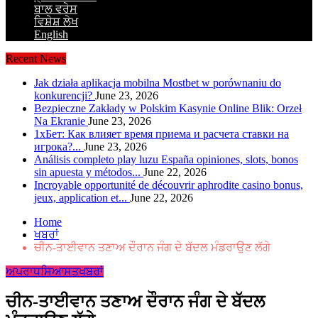
ਬਾਲ ਵਰੇਸ
ਵਿਸ਼ੇਸ਼ ਲੇਖ
English
Recent News
Jak działa aplikacja mobilna Mostbet w porównaniu do
konkurencji?
June 23, 2026
Bezpieczne Zakłady w Polskim Kasynie Online Blik: Orzeł
Na Ekranie
June 23, 2026
1хБет: Как влияет время приема и расчета ставки на
игрока?...
June 23, 2026
Análisis completo play luzu España opiniones, slots, bonos
sin apuesta y métodos...
June 22, 2026
Incroyable opportunité de découvrir aphrodite casino bonus,
jeux, application et...
June 22, 2026
Home
ਖਬਰਾਂ
ਚੀਨ-ਤਾਈਵਾਨ ਤਣਾਅ ਦੌਰਾਨ ਜੰਗ ਦੇ ਬੱਦਲ ਮੰਡਰਾਉਣ ਲੱਗੇ
ਅਪਰਾਧ
ਸਿਆਸਤ
ਖਬਰਾਂ
ਚੀਨ-ਤਾਈਵਾਨ ਤਣਾਅ ਦੌਰਾਨ ਜੰਗ ਦੇ ਬੱਦਲ