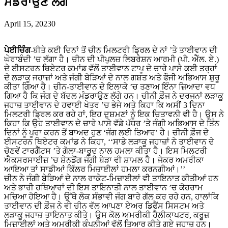
ਮੰਡਰਾਉਣ ਲੱਗੇ
April 15, 2023
0
ਪੇਈਚਿੰਗ
-ਬੀਤੇ ਕਈ ਦਿਨਾਂ ਤੋਂ ਚੀਨ ਮਿਲਟਰੀ ਡ੍ਰਿਲ ਦੇ ਨਾਂ ’ਤੇ ਤਾਈਵਾਨ ਦੀ
ਘੇਰਾਬੰਦੀ ’ਚ ਲੱਗਾ ਹੈ। ਚੀਨ ਦੀ ਪੀਪੁਲਜ਼ ਲਿਬਰੇਸ਼ਨ ਆਰਮੀ (ਪੀ. ਐੱਲ. ਏ.)
ਦੇ ਈਸਟਰਨ ਥਿਏਟਰ ਕਮਾਂਡ ਵੱਲੋਂ ਤਾਈਵਾਨ ਟਾਪੂ ਦੇ ਚਾਰੇ ਪਾਸੇ ਕਈ ਤਰ੍ਹਾਂ
ਦੇ ਲੜਾਕੂ ਜਹਾਜ਼ਾਂ ਅਤੇ ਜੰਗੀ ਬੇੜਿਆਂ ਦੇ ਨਾਲ ਗਸ਼ਤ ਅਤੇ ਫੌਜੀ ਅਭਿਆਸ ਸ਼ੁਰੂ
ਕੀਤਾ ਗਿਆ ਹੈ। ਚੀਨ-ਤਾਈਵਾਨ ਦੇ ਇਲਾਕੇ ’ਚ ਤਣਾਅ ਇੰਨਾ ਜ਼ਿਆਦਾ ਵਧ
ਗਿਆ ਹੈ ਕਿ ਜੰਗ ਦੇ ਬੱਦਲ ਮੰਡਰਾਉਣ ਲੱਗੇ ਹਨ। ਚੀਨੀ ਫ਼ੌਜ ਨੇ ਦਰਜਨਾਂ ਲੜਾਕੂ
ਜਹਾਜ਼ ਤਾਈਵਾਨ ਦੇ ਹਵਾਈ ਖੇਤਰ ’ਚ ਭੇਜੇ ਅਤੇ ਕਿਹਾ ਕਿ ਅਸੀਂ 3 ਦਿਨਾ
ਮਿਲਟਰੀ ਡ੍ਰਿਲ ਕਰ ਰਹੇ ਹਾਂ, ਇਹ ਦੁਸ਼ਮਣਾਂ ਨੂੰ ਇਕ ਚਿਤਾਵਨੀ ਵੀ ਹੈ। ਉਸ ਨੇ
ਕਿਹਾ ਕਿ ਉਹ ਤਾਈਵਾਨ ਦੇ ਚਾਰੇ ਪਾਸੇ ਵੱਡੇ ਪੱਧਰ ’ਤੇ ਜੰਗੀ ਅਭਿਆਸ ਦੇ ਤਿੰਨ
ਦਿਨਾਂ ਨੂੰ ਪੂਰਾ ਕਰਨ ਤੋਂ ਬਾਅਦ ਹੁਣ ‘ਜੰਗ ਲਈ ਤਿਆਰ’ ਹੈ। ਚੀਨੀ ਫ਼ੌਜ ਦੇ
ਈਸਟਰਨ ਥਿਏਟਰ ਕਮਾਂਡ ਨੇ ਕਿਹਾ, ‘‘ਸਾਡੇ ਲੜਾਕੂ ਜਹਾਜ਼ਾਂ ਨੇ ਤਾਈਵਾਨ ਦੇ
ਚੋਣਵੇਂ ਟਾਰਗੈੱਟਸ ’ਤੇ ਗੋਲਾ-ਬਾਰੂਦ ਨਾਲ ਹਮਲਾ ਕੀਤਾ ਹੈ। ਇਸ ਮਿਲਟਰੀ
ਐਕਸਰਸਾਈਜ਼ ’ਚ ਸ਼ੇਨਡੋਂਗ ਜੰਗੀ ਬੇੜਾ ਵੀ ਸ਼ਾਮਲ ਹੈ। ਜੇਕਰ ਅਮਰੀਕਾ
ਆਇਆ ਤਾਂ ਸਾਡੀਆਂ ਕਿੱਲਰ ਮਿਜ਼ਾਈਲਾਂ ਹਮਲਾ ਕਰਨਗੀਆਂ।’’
ਚੀਨ ਨੇ ਜੰਗੀ ਬੇੜਿਆਂ ਦੇ ਨਾਲ ਰਾਕੇਟ-ਮਿਜ਼ਾਈਲਾਂ ਵੀ ਤਾਇਨਾਤ ਕੀਤੀਆਂ ਹਨ
ਅਤੇ ਭਾਰੀ ਹਥਿਆਰਾਂ ਦੀ ਇਸ ਤਾਇਨਾਤੀ ਨਾਲ ਤਾਈਵਾਨ ’ਚ ਕੋਹਰਾਮ
ਮਚਿਆ ਹੋਇਆ ਹੈ। ਉੱਥੇ ਲੋਕ ਸੰਭਾਵੀ ਜੰਗ ਬਾਰੇ ਗੱਲ ਕਰ ਰਹੇ ਹਨ, ਹਾਲਾਂਕਿ
ਤਾਈਵਾਨ ਦੀ ਫ਼ੌਜ ਨੇ ਵੀ ਚੀਨ ਵੱਲ ਆਪਣਾ ਏਅਰ ਡਿਫੈਂਸ ਸਿਸਟਮ ਅਤੇ
ਲੜਾਕੂ ਜਹਾਜ਼ ਤਾਇਨਾਤ ਕੀਤੇ। ਉਸ ਕੋਲ ਅਮਰੀਕੀ ਹੈਲੀਕਾਪਟਰ, ਕਰੂਜ਼
ਮਿਜ਼ਾਈਲਾਂ ਅਤੇ ਅਮਰੀਕੀ ਕੰਪਨੀਆਂ ਵੱਲੋਂ ਤਿਆਰ ਕੀਤੇ ਗਏ ਜਹਾਜ਼ ਹਨ।