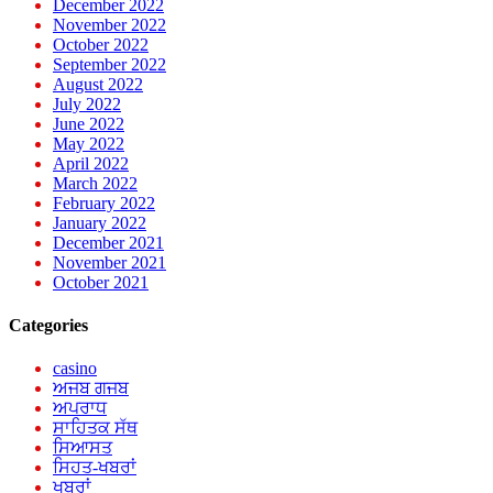
December 2022
November 2022
October 2022
September 2022
August 2022
July 2022
June 2022
May 2022
April 2022
March 2022
February 2022
January 2022
December 2021
November 2021
October 2021
Categories
casino
ਅਜਬ ਗਜਬ
ਅਪਰਾਧ
ਸਾਹਿਤਕ ਸੱਥ
ਸਿਆਸਤ
ਸਿਹਤ-ਖਬਰਾਂ
ਖਬਰਾਂ