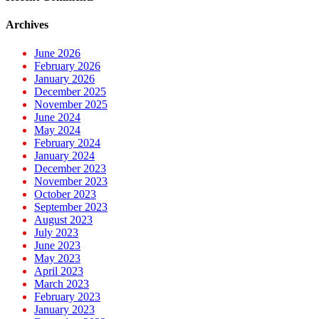
Archives
June 2026
February 2026
January 2026
December 2025
November 2025
June 2024
May 2024
February 2024
January 2024
December 2023
November 2023
October 2023
September 2023
August 2023
July 2023
June 2023
May 2023
April 2023
March 2023
February 2023
January 2023