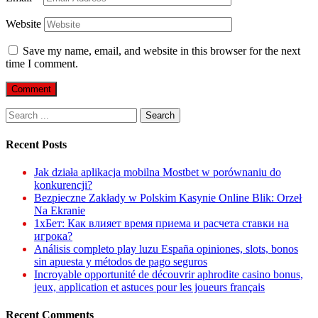
Website
Save my name, email, and website in this browser for the next
time I comment.
Search
for:
Recent Posts
Jak działa aplikacja mobilna Mostbet w porównaniu do
konkurencji?
Bezpieczne Zakłady w Polskim Kasynie Online Blik: Orzeł
Na Ekranie
1хБет: Как влияет время приема и расчета ставки на
игрока?
Análisis completo play luzu España opiniones, slots, bonos
sin apuesta y métodos de pago seguros
Incroyable opportunité de découvrir aphrodite casino bonus,
jeux, application et astuces pour les joueurs français
Recent Comments