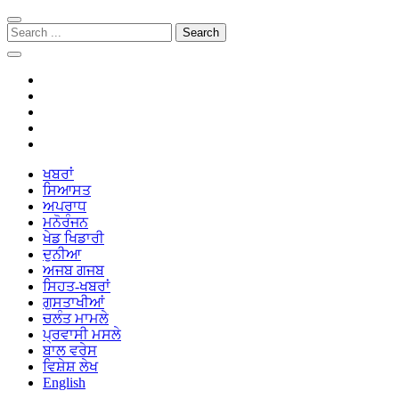
Skip
Skip
to
to
Search
navigation
content
for:
ਖਬਰਾਂ
PanjabiLok.net – Latest Panjabi News
ਸਿਆਸਤ
ਅਪਰਾਧ
ਮਨੋਰੰਜਨ
ਖੇਡ ਖਿਡਾਰੀ
ਦੁਨੀਆ
ਅਜਬ ਗਜਬ
ਸਿਹਤ-ਖਬਰਾਂ
ਗੁਸਤਾਖੀਆਂ
ਚਲੰਤ ਮਾਮਲੇ
ਪ੍ਰਵਾਸੀ ਮਸਲੇ
ਬਾਲ ਵਰੇਸ
ਵਿਸ਼ੇਸ਼ ਲੇਖ
English