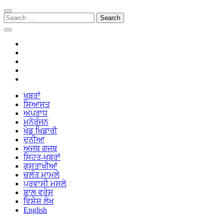
Skip
Skip
to
to
Search
navigation
content
for:
ਖਬਰਾਂ
PanjabiLok.net – Latest Panjabi News
ਸਿਆਸਤ
ਅਪਰਾਧ
ਮਨੋਰੰਜਨ
ਖੇਡ ਖਿਡਾਰੀ
ਦੁਨੀਆ
ਅਜਬ ਗਜਬ
ਸਿਹਤ-ਖਬਰਾਂ
ਗੁਸਤਾਖੀਆਂ
ਚਲੰਤ ਮਾਮਲੇ
ਪ੍ਰਵਾਸੀ ਮਸਲੇ
ਬਾਲ ਵਰੇਸ
ਵਿਸ਼ੇਸ਼ ਲੇਖ
English