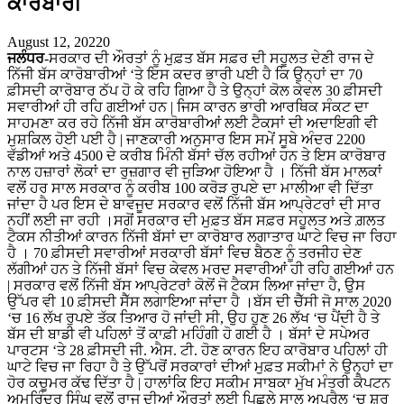
ਕਾਰੋਬਾਰੀ
August 12, 2022
0
ਜਲੰਧਰ
-ਸਰਕਾਰ ਦੀ ਔਰਤਾਂ ਨੂੰ ਮੁਫ਼ਤ ਬੱਸ ਸਫ਼ਰ ਦੀ ਸਹੂਲਤ ਦੇਣੀ ਰਾਜ ਦੇ
ਨਿੱਜੀ ਬੱਸ ਕਾਰੋਬਾਰੀਆਂ ‘ਤੇ ਇਸ ਕਦਰ ਭਾਰੀ ਪਈ ਹੈ ਕਿ ਉਨ੍ਹਾਂ ਦਾ 70
ਫ਼ੀਸਦੀ ਕਾਰੋਬਾਰ ਠੱਪ ਹੋ ਕੇ ਰਹਿ ਗਿਆ ਹੈ ਤੇ ਉਨ੍ਹਾਂ ਕੋਲ ਕੇਵਲ 30 ਫ਼ੀਸਦੀ
ਸਵਾਰੀਆਂ ਹੀ ਰਹਿ ਗਈਆਂ ਹਨ | ਜਿਸ ਕਾਰਨ ਭਾਰੀ ਆਰਥਿਕ ਸੰਕਟ ਦਾ
ਸਾਹਮਣਾ ਕਰ ਰਹੇ ਨਿੱਜੀ ਬੱਸ ਕਾਰੋਬਾਰੀਆਂ ਲਈ ਟੈਕਸਾਂ ਦੀ ਅਦਾਇਗੀ ਵੀ
ਮੁਸ਼ਕਿਲ ਹੋਈ ਪਈ ਹੈ | ਜਾਣਕਾਰੀ ਅਨੁਸਾਰ ਇਸ ਸਮੇਂ ਸੂਬੇ ਅੰਦਰ 2200
ਵੱਡੀਆਂ ਅਤੇ 4500 ਦੇ ਕਰੀਬ ਮਿੰਨੀ ਬੱਸਾਂ ਚੱਲ ਰਹੀਆਂ ਹਨ ਤੇ ਇਸ ਕਾਰੋਬਾਰ
ਨਾਲ ਹਜ਼ਾਰਾਂ ਲੋਕਾਂ ਦਾ ਰੁਜ਼ਗਾਰ ਵੀ ਜੁੜਿਆ ਹੋਇਆ ਹੈ । ਨਿੱਜੀ ਬੱਸ ਮਾਲਕਾਂ
ਵਲੋਂ ਹਰ ਸਾਲ ਸਰਕਾਰ ਨੂੰ ਕਰੀਬ 100 ਕਰੋੜ ਰੁਪਏ ਦਾ ਮਾਲੀਆ ਵੀ ਦਿੱਤਾ
ਜਾਂਦਾ ਹੈ ਪਰ ਇਸ ਦੇ ਬਾਵਜੂਦ ਸਰਕਾਰ ਵਲੋਂ ਨਿੱਜੀ ਬੱਸ ਆਪ੍ਰੇਟਰਾਂ ਦੀ ਸਾਰ
ਨਹੀਂ ਲਈ ਜਾ ਰਹੀ ।ਸਗੋਂ ਸਰਕਾਰ ਦੀ ਮੁਫ਼ਤ ਬੱਸ ਸਫ਼ਰ ਸਹੂਲਤ ਅਤੇ ਗ਼ਲਤ
ਟੈਕਸ ਨੀਤੀਆਂ ਕਾਰਨ ਨਿੱਜੀ ਬੱਸਾਂ ਦਾ ਕਾਰੋਬਾਰ ਲਗਾਤਾਰ ਘਾਟੇ ਵਿਚ ਜਾ ਰਿਹਾ
ਹੈ । 70 ਫ਼ੀਸਦੀ ਸਵਾਰੀਆਂ ਸਰਕਾਰੀ ਬੱਸਾਂ ਵਿਚ ਬੈਠਣ ਨੂੰ ਤਰਜੀਹ ਦੇਣ
ਲੱਗੀਆਂ ਹਨ ਤੇ ਨਿੱਜੀ ਬੱਸਾਂ ਵਿਚ ਕੇਵਲ ਮਰਦ ਸਵਾਰੀਆਂ ਹੀ ਰਹਿ ਗਈਆਂ ਹਨ
| ਸਰਕਾਰ ਵਲੋਂ ਨਿੱਜੀ ਬੱਸ ਆਪ੍ਰੇਟਰਾਂ ਕੋਲੋਂ ਜੋ ਟੈਕਸ ਲਿਆ ਜਾਂਦਾ ਹੈ, ਉਸ
ਉੱਪਰ ਵੀ 10 ਫ਼ੀਸਦੀ ਸੈੱਸ ਲਗਾਇਆ ਜਾਂਦਾ ਹੈ ।ਬੱਸ ਦੀ ਚੈੱਸੀ ਜੋ ਸਾਲ 2020
‘ਚ 16 ਲੱਖ ਰੁਪਏ ਤੱਕ ਤਿਆਰ ਹੋ ਜਾਂਦੀ ਸੀ, ਉਹ ਹੁਣ 26 ਲੱਖ ‘ਚ ਪੈਂਦੀ ਹੈ ਤੇ
ਬੱਸ ਦੀ ਬਾਡੀ ਵੀ ਪਹਿਲਾਂ ਤੋਂ ਕਾਫ਼ੀ ਮਹਿੰਗੀ ਹੋ ਗਈ ਹੈ । ਬੱਸਾਂ ਦੇ ਸਪੇਅਰ
ਪਾਰਟਸ ‘ਤੇ 28 ਫ਼ੀਸਦੀ ਜੀ. ਐਸ. ਟੀ. ਹੋਣ ਕਾਰਨ ਇਹ ਕਾਰੋਬਾਰ ਪਹਿਲਾਂ ਹੀ
ਘਾਟੇ ਵਿਚ ਜਾ ਰਿਹਾ ਹੈ ਤੇ ਉੱਪਰੋਂ ਸਰਕਾਰਾਂ ਦੀਆਂ ਮੁਫ਼ਤ ਸਕੀਮਾਂ ਨੇ ਉਨ੍ਹਾਂ ਦਾ
ਹੋਰ ਕਚੂਮਰ ਕੱਢ ਦਿੱਤਾ ਹੈ | ਹਾਲਾਂਕਿ ਇਹ ਸਕੀਮ ਸਾਬਕਾ ਮੁੱਖ ਮੰਤਰੀ ਕੈਪਟਨ
ਅਮਰਿੰਦਰ ਸਿੰਘ ਵਲੋਂ ਰਾਜ ਦੀਆਂ ਔਰਤਾਂ ਲਈ ਪਿਛਲੇ ਸਾਲ ਅਪ੍ਰੈਲ ‘ਚ ਸ਼ੁਰੂ