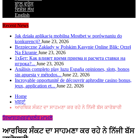
ਬਾਲ ਵਰੇਸ
ਵਿਸ਼ੇਸ਼ ਲੇਖ
English
Recent News
Jak działa aplikacja mobilna Mostbet w porównaniu do
konkurencji?
June 23, 2026
Bezpieczne Zakłady w Polskim Kasynie Online Blik: Orzeł
Na Ekranie
June 23, 2026
1хБет: Как влияет время приема и расчета ставки на
игрока?...
June 23, 2026
Análisis completo play luzu España opiniones, slots, bonos
sin apuesta y métodos...
June 22, 2026
Incroyable opportunité de découvrir aphrodite casino bonus,
jeux, application et...
June 22, 2026
Home
ਖਬਰਾਂ
ਆਰਥਿਕ ਸੰਕਟ ਦਾ ਸਾਹਮਣਾ ਕਰ ਰਹੇ ਨੇ ਨਿੱਜੀ ਬੱਸ ਕਾਰੋਬਾਰੀ
ਸਿਆਸਤ
ਖਬਰਾਂ
ਚਲੰਤ ਮਾਮਲੇ
ਆਰਥਿਕ ਸੰਕਟ ਦਾ ਸਾਹਮਣਾ ਕਰ ਰਹੇ ਨੇ ਨਿੱਜੀ ਬੱਸ