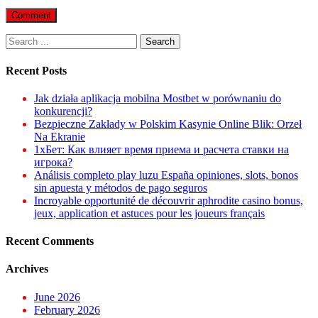
Search
for:
Recent Posts
Jak działa aplikacja mobilna Mostbet w porównaniu do
konkurencji?
Bezpieczne Zakłady w Polskim Kasynie Online Blik: Orzeł
Na Ekranie
1хБет: Как влияет время приема и расчета ставки на
игрока?
Análisis completo play luzu España opiniones, slots, bonos
sin apuesta y métodos de pago seguros
Incroyable opportunité de découvrir aphrodite casino bonus,
jeux, application et astuces pour les joueurs français
Recent Comments
Archives
June 2026
February 2026