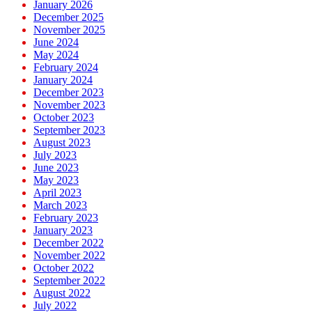
January 2026
December 2025
November 2025
June 2024
May 2024
February 2024
January 2024
December 2023
November 2023
October 2023
September 2023
August 2023
July 2023
June 2023
May 2023
April 2023
March 2023
February 2023
January 2023
December 2022
November 2022
October 2022
September 2022
August 2022
July 2022