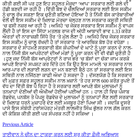
ਕੀਤੀ ਗਈ ਸੀ ਪਰ ਹੁਣ ਇਹ ਸਹੂਲਤ ਮੌਜੂਦਾ ‘ਆਪ’ ਸਰਕਾਰ ਲਈ ਗਲੇ ਦੀ
ਹੱਡੀ ਬਣਦੀ ਜਾ ਰਹੀ ਹੈ ।ਵਿੱਤੀ ਬੋਝ ਦੇ ਚੱਲਦਿਆਂ ਸਰਕਾਰ ਲਈ ਇਸ ਸਕੀਮ
ਨੂੰ ਚਾਲੂ ਰੱਖ ਸਕਣਾ ਇਕ ਚੁਣੌਤੀ ਬਣਿਆ ਹੋਇਆ ਹੈ ਤੇ ਨਿੱਜੀ ਬੱਸ ਕਾਰੋਬਾਰੀਆਂ
ਵਲੋਂ ਵੀ ਇਸ ਸਕੀਮ ਦੇ ਖ਼ਿਲਾਫ਼ ਮੋਰਚਾ ਖੋਲ੍ਹਣ ਨਾਲ ਸਰਕਾਰ ਕਸੂਤੀ ਸਥਿਤੀ
‘ਚ ਫਸੀ ਨਜ਼ਰ ਆ ਰਹੀ ਹੈ ।ਅਜਿਹੇ ‘ਚ ਜੇਕਰ ਸਰਕਾਰ ਇਸ ਸਕੀਮ ਨੂੰ ਵਾਪਸ
ਲੈਂਦੀ ਹੈ ਤਾਂ ਇਸ ਦਾ ਸਿੱਧਾ ਮਤਲਬ ਰਾਜ ਦੀ ਅੱਧੀ ਆਬਾਦੀ ਭਾਵ 1.33 ਕਰੋੜ
ਔਰਤਾਂ ਦੀ ਨਾਰਾਜ਼ਗੀ ਸਿੱਧੇ ਤੌਰ ‘ਤੇ ਮੁੱਲ ਲੈਣਾ ਹੈ ।ਅਜਿਹੇ ਵਿਚ ਜੇਕਰ ਸਰਕਾਰ
ਇਸ ਸਕੀਮ ਨੂੰ ਚਾਲੂ ਰੱਖਦੀ ਹੈ ਤਾਂ ਸਰਕਾਰ ‘ਤੇ ਆਰਥਿਕ ਬੋਝ ਹੋਰ ਵਧੇਗਾ ।
ਸਰਕਾਰ ਦੇ ਸਾਹਮਣੇ ਸਰਕਾਰੀ ਬੱਸ ਕੰਪਨੀਆਂ ਦੇ ਘਾਟੇ ਨੂੰ ਪੂਰਾ ਕਰਨ ਦੇ ਨਾਲ-
ਨਾਲ ਨਿੱਜੀ ਬੱਸ ਆਪਰੇਟਰਾਂ ਦੀਆਂ ਮੰਗਾਂ ਨੂੰ ਪੂਰਾ ਕਰਨ ਦੀ ਵੀ ਵੱਡੀ ਚੁਣੌਤੀ ਹੈ
।ਹੁਣ ਜਦ ਨਿੱਜੀ ਬੱਸ ਆਪ੍ਰੇਟਰਾਂ ਨੇ ਰਾਜ ਭਰ ‘ਚ ਬੱਸਾਂ ਦਾ ਚੱਕਾ ਜਾਮ ਕਰਕੇ
ਆਪਣੇ ਇਰਾਦੇ ਸਪਸ਼ਟ ਕਰ ਦਿੱਤੇ ਹਨ ਕਿ ਉਹ ਇਸ ਮਾਮਲੇ ‘ਚ ਸਰਕਾਰ ਨਾਲ
ਆਰ-ਪਾਰ ਦੀ ਲੜਾਈ ਲੜਨ ਦਾ ਮਨ ਬਣਾਈ ਬੈਠੇ ਹਨ ਤਾਂ ਸਰਕਾਰ ਲਈ ਇਸ
ਸਥਿਤੀ ਨਾਲ ਨਜਿੱਠਣਾ ਕਾਫ਼ੀ ਔਖਾ ਹੋ ਸਕਦਾ ਹੈ । ਦੱਸਣਯੋਗ ਹੈ ਕਿ ਸਰਕਾਰ
ਦੀ ਮੁਫ਼ਤ ਸਫ਼ਰ ਸਹੂਲਤ ਸਕੀਮ ਨਾਲ ਖ਼ਜ਼ਾਨੇ ‘ਤੇ ਹਰ ਸਾਲ 600 ਕਰੋੜ ਰੁਪਏ ਤੋਂ
ਵੱਧ ਦਾ ਵਿੱਤੀ ਬੋਝ ਪੈ ਰਿਹਾ ਹੈ ਤੇ ਸਰਕਾਰ ਲਈ ਆਪਣੇ ਬੱਸ ਮੁਲਾਜ਼ਮਾਂ ਨੂੰ
ਤਨਖ਼ਾਹਾਂ ਦੇਣੀਆਂ ਵੀ ਔਖੀਆਂ ਹੋਈਆਂ ਪਈਆਂ ਹਨ । ਹਾਲ ਹੀ ਵਿਚ ਪੰਜਾਬ
ਰੋਡਵੇਜ਼, ਪਨਬੱਸ ਤੇ ਪੈਪਸੂ ਰੋਡਵੇਜ਼ ਦੇ ਮੁਲਾਜ਼ਮਾਂ ਨੂੰ ਤਨਖ਼ਾਹਾਂ ਲੈਣ ਲਈ ਸਰਕਾਰ
ਦੇ ਖ਼ਿਲਾਫ਼ ਧਰਨੇ ਮੁਜ਼ਾਹਰੇ ਦੇਣ ਲਈ ਮਜਬੂਰ ਹੋਣਾ ਪਿਆ ਸੀ । ਜਦਕਿ ਦੂਸਰੇ
ਪਾਸੇ ਇਸ ਸੰਬੰਧੀ ਟਰਾਂਸਪੋਰਟ ਮੰਤਰੀ ਲਾਲਜੀਤ ਸਿੰਘ ਭੁੱਲਰ ਨਾਲ ਗੱਲ ਕਰਨ
ਦੀ ਕੋਸ਼ਿਸ਼ ਕੀਤੀ ਗਈ ਪਰ ਸੰਪਰਕ ਨਹੀਂ ਹੋ ਸਕਿਆ ।
Post
Previous Article
navigation
ਤਾਈਵਾਨ ਨੇ ਚੀਨ ਦਾ ਟਾਕਰਾ ਕਰਨ ਲਈ ਸ਼ੁਰੂ ਕੀਤਾ ਫ਼ੌਜੀ ਅਭਿਆਸ