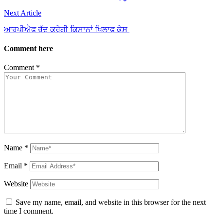
Next Article
ਆਰਪੀਐਫ ਰੱਦ ਕਰੇਗੀ ਕਿਸਾਨਾਂ ਖਿਲਾਫ ਕੇਸ
Comment here
Comment
*
Name
*
Email
*
Website
Save my name, email, and website in this browser for the next
time I comment.