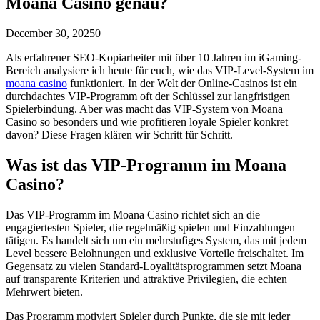
Moana Casino genau?
December 30, 2025
0
Als erfahrener SEO-Kopiarbeiter mit über 10 Jahren im iGaming-
Bereich analysiere ich heute für euch, wie das VIP-Level-System im
moana casino
funktioniert. In der Welt der Online-Casinos ist ein
durchdachtes VIP-Programm oft der Schlüssel zur langfristigen
Spielerbindung. Aber was macht das VIP-System von Moana
Casino so besonders und wie profitieren loyale Spieler konkret
davon? Diese Fragen klären wir Schritt für Schritt.
Was ist das VIP-Programm im Moana
Casino?
Das VIP-Programm im Moana Casino richtet sich an die
engagiertesten Spieler, die regelmäßig spielen und Einzahlungen
tätigen. Es handelt sich um ein mehrstufiges System, das mit jedem
Level bessere Belohnungen und exklusive Vorteile freischaltet. Im
Gegensatz zu vielen Standard-Loyalitätsprogrammen setzt Moana
auf transparente Kriterien und attraktive Privilegien, die echten
Mehrwert bieten.
Das Programm motiviert Spieler durch Punkte, die sie mit jeder