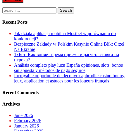
Search
for:
Recent Posts
Jak działa aplikacja mobilna Mostbet w porównaniu do
konkurencji?
Bezpieczne Zakłady w Polskim Kasynie Online Blik: Orzeł
Na Ekranie
1хБет: Как влияет время приема и расчета ставки на
игрока?
Análisis completo play luzu España opiniones, slots, bonos
sin apuesta y métodos de pago seguros
Incroyable opportunité de découvrir aphrodite casino bonus,
jeux, application et astuces pour les joueurs français
Recent Comments
Archives
June 2026
February 2026
January 2026