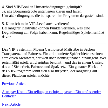
4. Sind VIP-Boni an Umsatzbedingungen geknüpft?
Ja, alle Bonusangebote unterliegen klaren und fairen
Umsatzbedingungen, die transparent im Programm dargestellt sind.
5. Kann ich mein VIP-Level auch verlieren?
Bei längerer Inaktivität können Punkte verfallen, was eine
Degradierung zur Folge haben kann. Regelmäßiges Spielen schützt
davor.
Das VIP-System im Moana Casino setzt Maßstäbe in Sachen
Transparenz und Fairness. Für ambitionierte Spieler bietet es einen
attraktiven Mehrwert, der weit über Bonusguthaben hinausgeht. Wer
regelmäßig spielt, wird spürbar belohnt – und das in einem Umfeld,
das auf Sicherheit, Fairness und Spaß setzt. Ein genauer Blick auf
das VIP-Programm lohnt sich also für jeden, der langfristig auf
dieser Plattform spielen möchte.
Post
Previous Article
navigation
Astropay Konto Einstellungen richtig anpassen: Ein umfassender
Leitfaden
Next Article