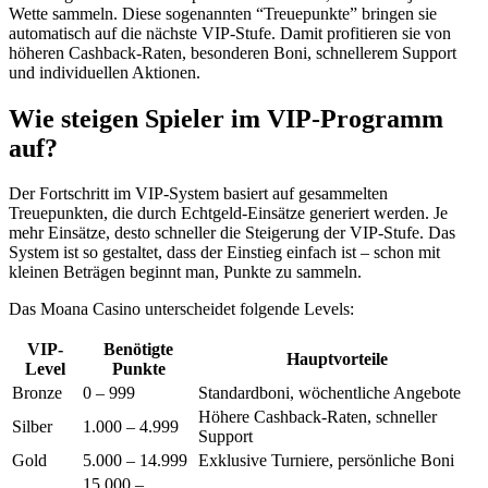
Wette sammeln. Diese sogenannten “Treuepunkte” bringen sie
automatisch auf die nächste VIP-Stufe. Damit profitieren sie von
höheren Cashback-Raten, besonderen Boni, schnellerem Support
und individuellen Aktionen.
Wie steigen Spieler im VIP-Programm
auf?
Der Fortschritt im VIP-System basiert auf gesammelten
Treuepunkten, die durch Echtgeld-Einsätze generiert werden. Je
mehr Einsätze, desto schneller die Steigerung der VIP-Stufe. Das
System ist so gestaltet, dass der Einstieg einfach ist – schon mit
kleinen Beträgen beginnt man, Punkte zu sammeln.
Das Moana Casino unterscheidet folgende Levels:
VIP-
Benötigte
Hauptvorteile
Level
Punkte
Bronze
0 – 999
Standardboni, wöchentliche Angebote
Höhere Cashback-Raten, schneller
Silber
1.000 – 4.999
Support
Gold
5.000 – 14.999
Exklusive Turniere, persönliche Boni
15.000 –