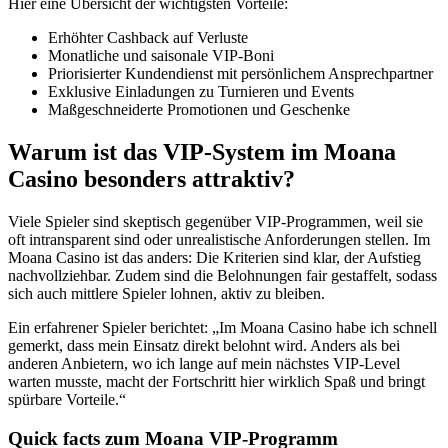
Hier eine Übersicht der wichtigsten Vorteile:
Erhöhter Cashback auf Verluste
Monatliche und saisonale VIP-Boni
Priorisierter Kundendienst mit persönlichem Ansprechpartner
Exklusive Einladungen zu Turnieren und Events
Maßgeschneiderte Promotionen und Geschenke
Warum ist das VIP-System im Moana
Casino besonders attraktiv?
Viele Spieler sind skeptisch gegenüber VIP-Programmen, weil sie
oft intransparent sind oder unrealistische Anforderungen stellen. Im
Moana Casino ist das anders: Die Kriterien sind klar, der Aufstieg
nachvollziehbar. Zudem sind die Belohnungen fair gestaffelt, sodass
sich auch mittlere Spieler lohnen, aktiv zu bleiben.
Ein erfahrener Spieler berichtet: „Im Moana Casino habe ich schnell
gemerkt, dass mein Einsatz direkt belohnt wird. Anders als bei
anderen Anbietern, wo ich lange auf mein nächstes VIP-Level
warten musste, macht der Fortschritt hier wirklich Spaß und bringt
spürbare Vorteile.“
Quick facts zum Moana VIP-Programm