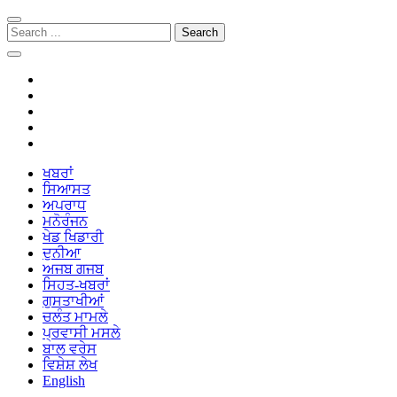
Skip
Skip
to
to
Search
navigation
content
for:
ਖਬਰਾਂ
PanjabiLok.net – Latest Panjabi News
ਸਿਆਸਤ
ਅਪਰਾਧ
ਮਨੋਰੰਜਨ
ਖੇਡ ਖਿਡਾਰੀ
ਦੁਨੀਆ
ਅਜਬ ਗਜਬ
ਸਿਹਤ-ਖਬਰਾਂ
ਗੁਸਤਾਖੀਆਂ
ਚਲੰਤ ਮਾਮਲੇ
ਪ੍ਰਵਾਸੀ ਮਸਲੇ
ਬਾਲ ਵਰੇਸ
ਵਿਸ਼ੇਸ਼ ਲੇਖ
English