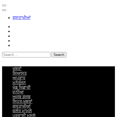
ਗੁਸਤਾਖੀਆਂ
Search
for:
PanjabiLok.net – Latest Panjabi News
ਖਬਰਾਂ
ਸਿਆਸਤ
ਅਪਰਾਧ
ਮਨੋਰੰਜਨ
ਖੇਡ ਖਿਡਾਰੀ
ਦੁਨੀਆ
ਅਜਬ ਗਜਬ
ਸਿਹਤ-ਖਬਰਾਂ
ਗੁਸਤਾਖੀਆਂ
ਚਲੰਤ ਮਾਮਲੇ
ਪ੍ਰਵਾਸੀ ਮਸਲੇ