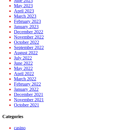
June 2023
May 2023
April 2023
March 2023
February 2023
January 2023
December 2022
November 2022
October 2022
September 2022
August 2022
July 2022
June 2022
May 2022
April 2022
March 2022
February 2022
January 2022
December 2021
November 2021
October 2021
Categories
casino