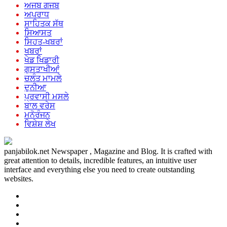
ਅਜਬ ਗਜਬ
ਅਪਰਾਧ
ਸਾਹਿਤਕ ਸੱਥ
ਸਿਆਸਤ
ਸਿਹਤ-ਖਬਰਾਂ
ਖਬਰਾਂ
ਖੇਡ ਖਿਡਾਰੀ
ਗੁਸਤਾਖੀਆਂ
ਚਲੰਤ ਮਾਮਲੇ
ਦੁਨੀਆ
ਪ੍ਰਵਾਸੀ ਮਸਲੇ
ਬਾਲ ਵਰੇਸ
ਮਨੋਰੰਜਨ
ਵਿਸ਼ੇਸ਼ ਲੇਖ
panjabilok.net Newspaper , Magazine and Blog. It is crafted with
great attention to details, incredible features, an intuitive user
interface and everything else you need to create outstanding
websites.