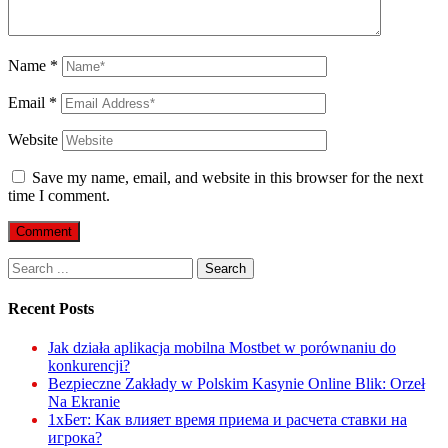
Name
*
Email
*
Website
Save my name, email, and website in this browser for the next
time I comment.
Search
for:
Recent Posts
Jak działa aplikacja mobilna Mostbet w porównaniu do
konkurencji?
Bezpieczne Zakłady w Polskim Kasynie Online Blik: Orzeł
Na Ekranie
1хБет: Как влияет время приема и расчета ставки на
игрока?