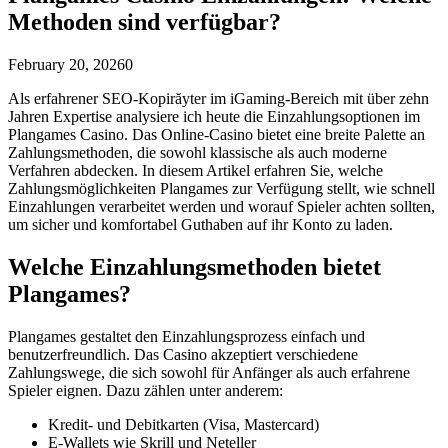
Methoden sind verfügbar?
February 20, 2026
0
Als erfahrener SEO-Kopirăyter im iGaming-Bereich mit über zehn
Jahren Expertise analysiere ich heute die Einzahlungsoptionen im
Plangames Casino. Das Online-Casino bietet eine breite Palette an
Zahlungsmethoden, die sowohl klassische als auch moderne
Verfahren abdecken. In diesem Artikel erfahren Sie, welche
Zahlungsmöglichkeiten Plangames zur Verfügung stellt, wie schnell
Einzahlungen verarbeitet werden und worauf Spieler achten sollten,
um sicher und komfortabel Guthaben auf ihr Konto zu laden.
Welche Einzahlungsmethoden bietet
Plangames?
Plangames gestaltet den Einzahlungsprozess einfach und
benutzerfreundlich. Das Casino akzeptiert verschiedene
Zahlungswege, die sich sowohl für Anfänger als auch erfahrene
Spieler eignen. Dazu zählen unter anderem:
Kredit- und Debitkarten (Visa, Mastercard)
E-Wallets wie Skrill und Neteller