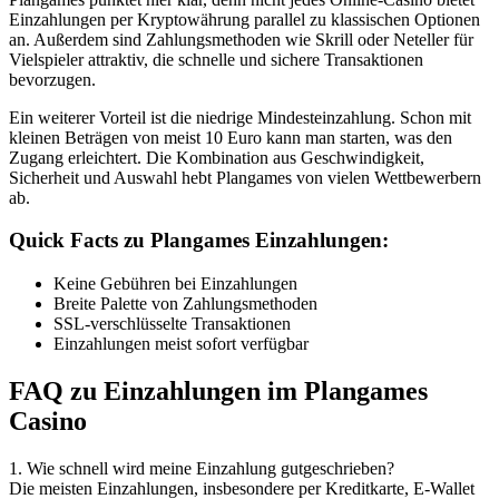
Einzahlungen per Kryptowährung parallel zu klassischen Optionen
an. Außerdem sind Zahlungsmethoden wie Skrill oder Neteller für
Vielspieler attraktiv, die schnelle und sichere Transaktionen
bevorzugen.
Ein weiterer Vorteil ist die niedrige Mindesteinzahlung. Schon mit
kleinen Beträgen von meist 10 Euro kann man starten, was den
Zugang erleichtert. Die Kombination aus Geschwindigkeit,
Sicherheit und Auswahl hebt Plangames von vielen Wettbewerbern
ab.
Quick Facts zu Plangames Einzahlungen:
Keine Gebühren bei Einzahlungen
Breite Palette von Zahlungsmethoden
SSL-verschlüsselte Transaktionen
Einzahlungen meist sofort verfügbar
FAQ zu Einzahlungen im Plangames
Casino
1. Wie schnell wird meine Einzahlung gutgeschrieben?
Die meisten Einzahlungen, insbesondere per Kreditkarte, E-Wallet