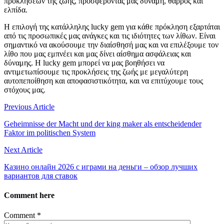
προκλήσεων της ζωής, προσφέροντας μας δύναμη, θάρρος και
ελπίδα.
Η επιλογή της κατάλληλης lucky gem για κάθε πρόκληση εξαρτάται
από τις προσωπικές μας ανάγκες και τις ιδιότητες των λίθων. Είναι
σημαντικό να ακούσουμε την διαίσθησή μας και να επιλέξουμε τον
λίθο που μας εμπνέει και μας δίνει αίσθημα ασφάλειας και
δύναμης. Η lucky gem μπορεί να μας βοηθήσει να
αντιμετωπίσουμε τις προκλήσεις της ζωής με μεγαλύτερη
αυτοπεποίθηση και αποφασιστικότητα, και να επιτύχουμε τους
στόχους μας.
Post
Previous Article
navigation
Geheimnisse der Macht und der king maker als entscheidender
Faktor im politischen System
Next Article
Казино онлайн 2026 с играми на деньги – обзор лучших
вариантов для ставок
Comment here
Comment
*