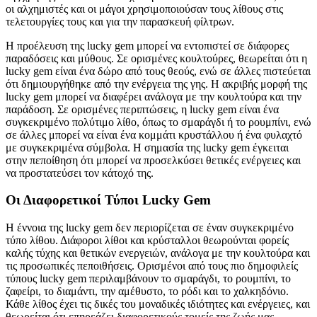
οι αλχημιστές και οι μάγοι χρησιμοποιούσαν τους λίθους στις
τελετουργίες τους και για την παρασκευή φίλτρων.
Η προέλευση της lucky gem μπορεί να εντοπιστεί σε διάφορες
παραδόσεις και μύθους. Σε ορισμένες κουλτούρες, θεωρείται ότι η
lucky gem είναι ένα δώρο από τους θεούς, ενώ σε άλλες πιστεύεται
ότι δημιουργήθηκε από την ενέργεια της γης. Η ακριβής μορφή της
lucky gem μπορεί να διαφέρει ανάλογα με την κουλτούρα και την
παράδοση. Σε ορισμένες περιπτώσεις, η lucky gem είναι ένα
συγκεκριμένο πολύτιμο λίθο, όπως το σμαράγδι ή το ρουμπίνι, ενώ
σε άλλες μπορεί να είναι ένα κομμάτι κρυστάλλου ή ένα φυλαχτό
με συγκεκριμένα σύμβολα. Η σημασία της lucky gem έγκειται
στην πεποίθηση ότι μπορεί να προσελκύσει θετικές ενέργειες και
να προστατεύσει τον κάτοχό της.
Οι Διαφορετικοί Τύποι Lucky Gem
Η έννοια της lucky gem δεν περιορίζεται σε έναν συγκεκριμένο
τύπο λίθου. Διάφοροι λίθοι και κρύσταλλοι θεωρούνται φορείς
καλής τύχης και θετικών ενεργειών, ανάλογα με την κουλτούρα και
τις προσωπικές πεποιθήσεις. Ορισμένοι από τους πιο δημοφιλείς
τύπους lucky gem περιλαμβάνουν το σμαράγδι, το ρουμπίνι, το
ζαφείρι, το διαμάντι, την αμέθυστο, το ρόδι και το χαλκηδόνιο.
Κάθε λίθος έχει τις δικές του μοναδικές ιδιότητες και ενέργειες, και
θεωρείται ότι επηρεάζει διαφορετικούς τομείς της ζωής μας.