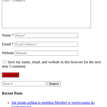
Name
*
Email
*
Website
Save my name, email, and website in this browser for the next
time I comment.
Search
for:
Recent Posts
Jak działa aplikacja mobilna Mostbet w porównaniu do
konkurencji?