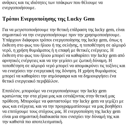
ανάγκες και τις ιδιότητες των τσάκρων που θέλουμε να
ενεργοποιήσουμε.
Τρόποι Ενεργοποίησης της Lucky Gem
Για να μεγιστοποιήσουμε την θετική επίδραση της lucky gem, είναι
σημαντικό να την ενεργοποιήσουμε πριν την χρησιμοποιήσουμε.
Υπάρχουν διάφοροι τρόποι ενεργοποίησης της lucky gem, όπως η
έκθεση στο φως του ήλιου ή της σελήνης, η τοποθέτηση σε αλμυρό
νερό, η χρήση θυμιάματος ή η επαφή με θετικές ενέργειες. Η
έκθεση στο φως του ήλιου μπορεί να καθαρίσει την lucky gem από
αρνητικές ενέργειες και να την γεμίσει με ζωτική δύναμη. Η
τοποθέτηση σε αλμυρό νερό μπορεί να απομακρύνει τις τοξίνες και
να ενισχύσει την ενεργειακή της δόνηση. Η χρήση θυμιάματος
μπορεί να καθαρίσει την ατμόσφαιρα και να δημιουργήσει ένα
θετικό ενεργειακό περιβάλλον.
Επιπλέον, μπορούμε να ενεργοποιήσουμε την lucky gem
κρατώντας την στα χέρια μας και εστιάζοντας στην θετική μας
πρόθεση. Μπορούμε να φανταστούμε την lucky gem να γεμίζει με
φως και ενέργεια, και να την προγραμματίσουμε να μας βοηθήσει
να επιτύχουμε τους στόχους μας. Η ενεργοποίηση της lucky gem
είναι μια σημαντική διαδικασία που ενισχύει την δύναμή της και
την καθιστά πιο αποτελεσματική.