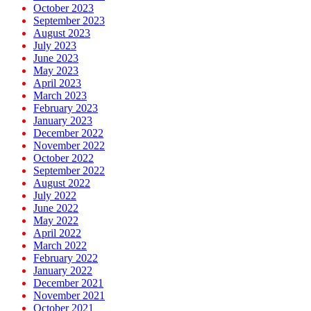
October 2023
September 2023
August 2023
July 2023
June 2023
May 2023
April 2023
March 2023
February 2023
January 2023
December 2022
November 2022
October 2022
September 2022
August 2022
July 2022
June 2022
May 2022
April 2022
March 2022
February 2022
January 2022
December 2021
November 2021
October 2021