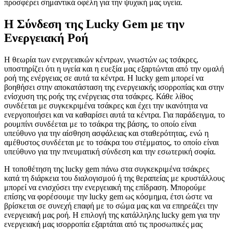
προσφέρει σημαντικά οφέλη για την ψυχική μας υγεία.
Η Σύνδεση της Lucky Gem με την
Ενεργειακή Ροή
Η θεωρία των ενεργειακών κέντρων, γνωστών ως τσάκρες,
υποστηρίζει ότι η υγεία και η ευεξία μας εξαρτώνται από την ομαλή
ροή της ενέργειας σε αυτά τα κέντρα. Η lucky gem μπορεί να
βοηθήσει στην αποκατάσταση της ενεργειακής ισορροπίας και στην
ενίσχυση της ροής της ενέργειας στα τσάκρες. Κάθε λίθος
συνδέεται με συγκεκριμένα τσάκρες και έχει την ικανότητα να
ενεργοποιήσει και να καθαρίσει αυτά τα κέντρα. Για παράδειγμα, το
ρουμπίνι συνδέεται με το τσάκρα της βάσης, το οποίο είναι
υπεύθυνο για την αίσθηση ασφάλειας και σταθερότητας, ενώ η
αμέθυστος συνδέεται με το τσάκρα του στέμματος, το οποίο είναι
υπεύθυνο για την πνευματική σύνδεση και την εσωτερική σοφία.
Η τοποθέτηση της lucky gem πάνω στα συγκεκριμένα τσάκρες
κατά τη διάρκεια του διαλογισμού ή της θεραπείας με κρυστάλλους
μπορεί να ενισχύσει την ενεργειακή της επίδραση. Μπορούμε
επίσης να φορέσουμε την lucky gem ως κόσμημα, έτσι ώστε να
βρίσκεται σε συνεχή επαφή με το σώμα μας και να επηρεάζει την
ενεργειακή μας ροή. Η επιλογή της κατάλληλης lucky gem για την
ενεργειακή μας ισορροπία εξαρτάται από τις προσωπικές μας