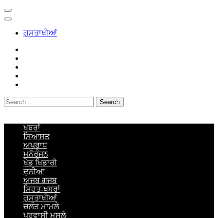
ਗੁਸਤਾਖੀਆਂ
Search
for:
PanjabiLok.net – Latest Panjabi News
ਖਬਰਾਂ
ਸਿਆਸਤ
ਅਪਰਾਧ
ਮਨੋਰੰਜਨ
ਖੇਡ ਖਿਡਾਰੀ
ਦੁਨੀਆ
ਅਜਬ ਗਜਬ
ਸਿਹਤ-ਖਬਰਾਂ
ਗੁਸਤਾਖੀਆਂ
ਚਲੰਤ ਮਾਮਲੇ
ਪ੍ਰਵਾਸੀ ਮਸਲੇ