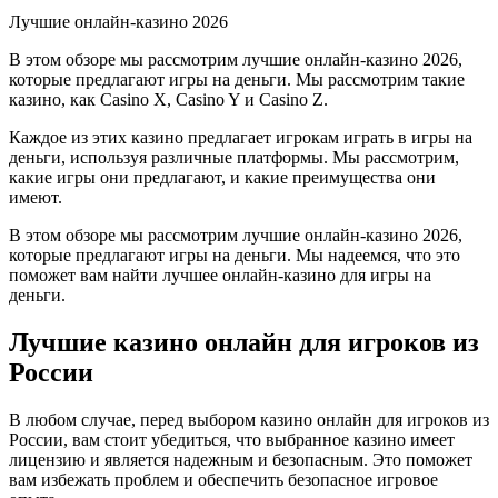
Лучшие онлайн-казино 2026
В этом обзоре мы рассмотрим лучшие онлайн-казино 2026,
которые предлагают игры на деньги. Мы рассмотрим такие
казино, как Casino X, Casino Y и Casino Z.
Каждое из этих казино предлагает игрокам играть в игры на
деньги, используя различные платформы. Мы рассмотрим,
какие игры они предлагают, и какие преимущества они
имеют.
В этом обзоре мы рассмотрим лучшие онлайн-казино 2026,
которые предлагают игры на деньги. Мы надеемся, что это
поможет вам найти лучшее онлайн-казино для игры на
деньги.
Лучшие казино онлайн для игроков из
России
В любом случае, перед выбором казино онлайн для игроков из
России, вам стоит убедиться, что выбранное казино имеет
лицензию и является надежным и безопасным. Это поможет
вам избежать проблем и обеспечить безопасное игровое