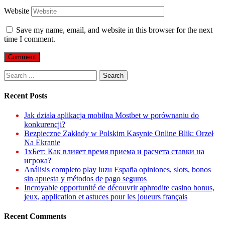
Website
Save my name, email, and website in this browser for the next
time I comment.
Search
for:
Recent Posts
Jak działa aplikacja mobilna Mostbet w porównaniu do
konkurencji?
Bezpieczne Zakłady w Polskim Kasynie Online Blik: Orzeł
Na Ekranie
1хБет: Как влияет время приема и расчета ставки на
игрока?
Análisis completo play luzu España opiniones, slots, bonos
sin apuesta y métodos de pago seguros
Incroyable opportunité de découvrir aphrodite casino bonus,
jeux, application et astuces pour les joueurs français
Recent Comments