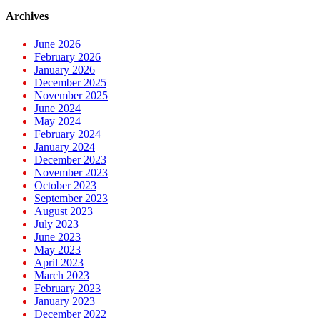
Archives
June 2026
February 2026
January 2026
December 2025
November 2025
June 2024
May 2024
February 2024
January 2024
December 2023
November 2023
October 2023
September 2023
August 2023
July 2023
June 2023
May 2023
April 2023
March 2023
February 2023
January 2023
December 2022