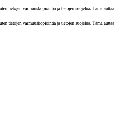
kuten tietojen varmuuskopiointia ja tietojen suojelua. Tämä auttaa
kuten tietojen varmuuskopiointia ja tietojen suojelua. Tämä auttaa