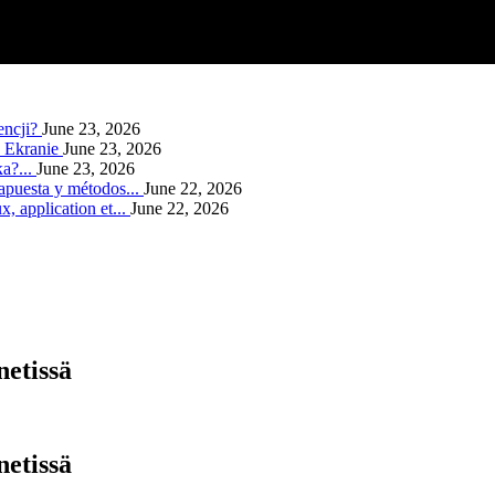
encji?
June 23, 2026
a Ekranie
June 23, 2026
а?...
June 23, 2026
 apuesta y métodos...
June 22, 2026
, application et...
June 22, 2026
netissä
netissä