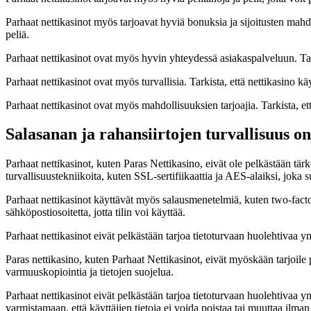
Parhaat nettikasinot myös tarjoavat hyviä bonuksia ja sijoitusten mahdol
peliä.
Parhaat nettikasinot ovat myös hyvin yhteydessä asiakaspalveluun. Tark
Parhaat nettikasinot ovat myös turvallisia. Tarkista, että nettikasino käy
Parhaat nettikasinot ovat myös mahdollisuuksien tarjoajia. Tarkista, että
Salasanan ja rahansiirtojen turvallisuus onl
Parhaat nettikasinot, kuten Paras Nettikasino, eivät ole pelkästään tärk
turvallisuustekniikoita, kuten SSL-sertifiikaattia ja AES-alaiksi, joka su
Parhaat nettikasinot käyttävät myös salausmenetelmiä, kuten two-factor 
sähköpostiosoitetta, jotta tilin voi käyttää.
Parhaat nettikasinot eivät pelkästään tarjoa tietoturvaan huolehtivaa y
Paras nettikasino, kuten Parhaat Nettikasinot, eivät myöskään tarjoile p
varmuuskopiointia ja tietojen suojelua.
Parhaat nettikasinot eivät pelkästään tarjoa tietoturvaan huolehtivaa y
varmistamaan, että käyttäjien tietoja ei voida poistaa tai muuttaa ilma