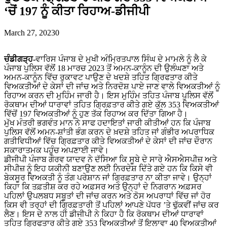
‘ਚੋਂ 197 ਨੂੰ ਕੀਤਾ ਰਿਹਾਅ-ਡੀਜੀਪੀ
March 27, 2023
0
ਚੰਡੀਗੜ੍ਹ-
ਵਾਰਿਸ ਪੰਜਾਬ ਦੇ ਮੁਖੀ ਅੰਮ੍ਰਿਤਪਾਲ ਸਿੰਘ ਦੇ ਮਾਮਲੇ ਨੂੰ ਲੈ ਕੇ
ਪੰਜਾਬ ਪੁਲਿਸ ਵੱਲੋਂ 18 ਮਾਰਚ 2023 ਤੋਂ ਅਮਨ-ਕਾਨੂੰਨ ਦੀ ਉਲੰਘਣਾ ਅਤੇ
ਅਮਨ-ਕਾਨੂੰਨ ਵਿੱਚ ਰੁਕਾਵਟ ਪਾਉਣ ਦੇ ਖਦਸ਼ੇ ਤਹਿਤ ਗ੍ਰਿਫਤਾਰ ਕੀਤੇ
ਵਿਅਕਤੀਆਂ ਦੇ ਕੇਸਾਂ ਦੀ ਜਾਂਚ ਅਤੇ ਨਿਰਦੋਸ਼ ਪਾਏ ਜਾਣ ਵਾਲੇ ਵਿਅਕਤੀਆਂ ਨੂੰ
ਰਿਹਾਅ ਕਰਨ ਦੀ ਮੁਹਿੰਮ ਜਾਰੀ ਹੈ। ਇਸ ਮੁਹਿੰਮ ਤਹਿਤ ਪੰਜਾਬ ਪੁਲਿਸ ਵੱਲੋਂ
ਰੋਕਥਾਮ ਦੀਆਂ ਧਾਰਾਵਾਂ ਤਹਿਤ ਗ੍ਰਿਫ਼ਤਾਰ ਕੀਤੇ ਗਏ ਕੁੱਲ 353 ਵਿਅਕਤੀਆਂ
ਵਿੱਚੋਂ 197 ਵਿਅਕਤੀਆਂ ਨੂੰ ਹੁਣ ਤੱਕ ਰਿਹਾਅ ਕਰ ਦਿੱਤਾ ਗਿਆ ਹੈ।
ਮੁੱਖ ਮੰਤਰੀ ਭਗਵੰਤ ਮਾਨ ਨੇ ਸਾਫ ਹਦਾਇਤਾਂ ਜਾਰੀ ਕੀਤੀਆਂ ਹਨ ਕਿ ਪੰਜਾਬ
ਪੁਲਿਸ ਵੱਲੋਂ ਅਮਨ-ਸ਼ਾਂਤੀ ਭੰਗ ਕਰਨ ਦੇ ਖ਼ਦਸ਼ੇ ਤਹਿਤ ਜਾਂ ਗੰਭੀਰ ਅਪਰਾਧਿਕ
ਗਤੀਵਿਧੀਆਂ ਵਿੱਚ ਗ੍ਰਿਫ਼ਤਾਰ ਕੀਤੇ ਵਿਅਕਤੀਆਂ ਦੇ ਕੇਸਾਂ ਦੀ ਜਾਂਚ ਦੌਰਾਨ
ਸਕਾਰਾਤਮਕ ਪਹੁੰਚ ਅਪਣਾਈ ਜਾਵੇ।
ਡੀਜੀਪੀ ਪੰਜਾਬ ਗੌਰਵ ਯਾਦਵ ਨੇ ਦੱਸਿਆ ਕਿ ਸੂਬੇ ਦੇ ਸਾਰੇ ਐਸਐਸਪੀਜ਼ ਅਤੇ
ਸੀਪੀਜ਼ ਨੂੰ ਇਹ ਯਕੀਨੀ ਬਣਾਉਣ ਲਈ ਨਿਰਦੇਸ਼ ਦਿੱਤੇ ਗਏ ਹਨ ਕਿ ਕਿਸੇ ਵੀ
ਬੇਕਸੂਰ ਵਿਅਕਤੀ ਨੂੰ ਤੰਗ ਪਰੇਸ਼ਾਨ ਜਾਂ ਗ੍ਰਿਫ਼ਤਾਰ ਨਾ ਕੀਤਾ ਜਾਵੇ। ਉਨ੍ਹਾਂ
ਕਿਹਾ ਕਿ ਤਫ਼ਤੀਸ਼ ਕਰ ਰਹੇ ਅਫ਼ਸਰ ਅਤੇ ਉਨ੍ਹਾਂ ਦੇ ਨਿਗਰਾਨ ਅਫ਼ਸਰ
ਪਹਿਲਾਂ ਉਪਲਬਧ ਸਬੂਤਾਂ ਦੀ ਜਾਂਚ ਕਰਨ ਅਤੇ ਠੋਸ ਅਪਰਾਧਾਂ ਵਿੱਚ ਜਾਂ ਹੋਰ
ਕਿਸ ਵੀ ਤਰ੍ਹਾਂ ਦੀ ਗ੍ਰਿਫ਼ਤਾਰੀ ਤੋਂ ਪਹਿਲਾਂ ਆਪਣੇ ਪੱਧਰ ’ਤੇ ਢੁੱਕਵੀਂ ਜਾਂਚ ਕਰ
ਲੈਣ। ਇਸ ਦੇ ਨਾਲ ਹੀ ਡੀਜੀਪੀ ਨੇ ਕਿਹਾ ਹੈ ਕਿ ਰੋਕਥਾਮ ਦੀਆਂ ਧਾਰਾਵਾਂ
ਤਹਿਤ ਗ੍ਰਿਫਤਾਰ ਕੀਤੇ ਗਏ 353 ਵਿਅਕਤੀਆਂ ਤੋਂ ਇਲਾਵਾ 40 ਵਿਅਕਤੀਆਂ