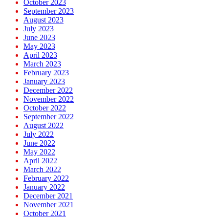
October 2023
September 2023
August 2023
July 2023
June 2023
May 2023
April 2023
March 2023
February 2023
January 2023
December 2022
November 2022
October 2022
September 2022
August 2022
July 2022
June 2022
May 2022
April 2022
March 2022
February 2022
January 2022
December 2021
November 2021
October 2021