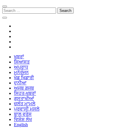
Skip
Skip
to
to
Search
navigation
content
for:
ਖਬਰਾਂ
PanjabiLok.net – Latest Panjabi News
ਸਿਆਸਤ
ਅਪਰਾਧ
ਮਨੋਰੰਜਨ
ਖੇਡ ਖਿਡਾਰੀ
ਦੁਨੀਆ
ਅਜਬ ਗਜਬ
ਸਿਹਤ-ਖਬਰਾਂ
ਗੁਸਤਾਖੀਆਂ
ਚਲੰਤ ਮਾਮਲੇ
ਪ੍ਰਵਾਸੀ ਮਸਲੇ
ਬਾਲ ਵਰੇਸ
ਵਿਸ਼ੇਸ਼ ਲੇਖ
English