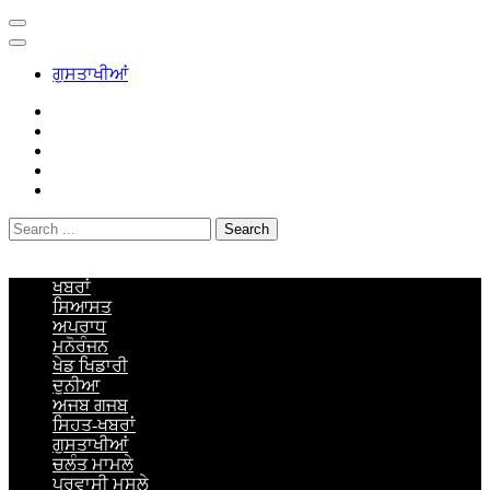
ਗੁਸਤਾਖੀਆਂ
Search
for:
PanjabiLok.net – Latest Panjabi News
ਖਬਰਾਂ
ਸਿਆਸਤ
ਅਪਰਾਧ
ਮਨੋਰੰਜਨ
ਖੇਡ ਖਿਡਾਰੀ
ਦੁਨੀਆ
ਅਜਬ ਗਜਬ
ਸਿਹਤ-ਖਬਰਾਂ
ਗੁਸਤਾਖੀਆਂ
ਚਲੰਤ ਮਾਮਲੇ
ਪ੍ਰਵਾਸੀ ਮਸਲੇ