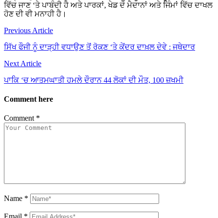
ਵਿੱਚ ਜਾਣ ‘ਤੇ ਪਾਬੰਦੀ ਹੈ ਅਤੇ ਪਾਰਕਾਂ, ਖੇਡ ਦੇ ਮੈਦਾਨਾਂ ਅਤੇ ਜਿੰਮਾਂ ਵਿੱਚ ਦਾਖਲ
ਹੋਣ ਦੀ ਵੀ ਮਨਾਹੀ ਹੈ।
Post
Previous Article
navigation
ਸਿੱਖ ਫੌਜੀ ਨੂੰ ਦਾੜ੍ਹੀ ਵਧਾਉਣ ਤੋਂ ਰੋਕਣ ‘ਤੇ ਕੇਂਦਰ ਦਾਖ਼ਲ ਦੇਵੇ : ਜਥੇਦਾਰ
Next Article
ਪਾਕਿ ‘ਚ ਆਤਮਘਾਤੀ ਹਮਲੇ ਦੌਰਾਨ 44 ਲੋਕਾਂ ਦੀ ਮੌਤ, 100 ਜ਼ਖਮੀ
Comment here
Comment
*
Name
*
Email
*