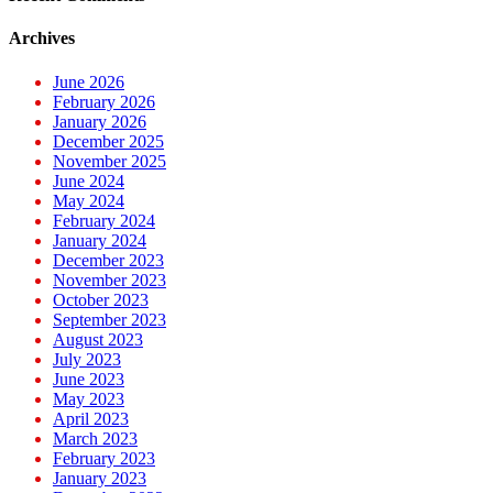
Archives
June 2026
February 2026
January 2026
December 2025
November 2025
June 2024
May 2024
February 2024
January 2024
December 2023
November 2023
October 2023
September 2023
August 2023
July 2023
June 2023
May 2023
April 2023
March 2023
February 2023
January 2023