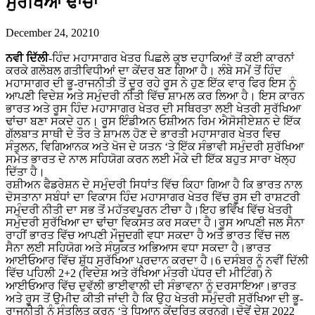
ਸੁਰੱਖਿਆ ਢਾਂਚਾ
December 24, 2021
0
ਨਵੀ ਦਿੱਲੀ
-ਹਿੰਦ ਮਹਾਸਾਗਰ ਖੇਤਰ ਪਿਛਲੇ ਕੁਝ ਦਹਾਕਿਆਂ ਤੋਂ ਕਈ ਕਾਰਨਾਂ
ਕਰਕੇ ਗਲੋਬਲ ਗਤੀਵਿਧੀਆਂ ਦਾ ਕੇਂਦਰ ਬਣ ਗਿਆ ਹੈ। ਲੰਬੇ ਸਮੇਂ ਤੋਂ ਹਿੰਦ
ਮਹਾਸਾਗਰ ਦੀ ਭੂ-ਰਾਜਨੀਤੀ ਤੋਂ ਦੂਰ ਰਹੇ ਰੂਸ ਨੇ ਹੁਣ ਇੱਕ ਵਾਰ ਫਿਰ ਇਸ ਨੂੰ
ਆਪਣੀ ਵਿਦੇਸ਼ ਅਤੇ ਸਮੁੰਦਰੀ ਨੀਤੀ ਵਿੱਚ ਸ਼ਾਮਲ ਕਰ ਲਿਆ ਹੈ। ਇਸ ਕਾਰਨ
ਭਾਰਤ ਅਤੇ ਰੂਸ ਹਿੰਦ ਮਹਾਸਾਗਰ ਖੇਤਰ ਦੀ ਸਥਿਰਤਾ ਲਈ ਖੇਤਰੀ ਸੁਰੱਖਿਆ
ਢਾਂਚਾ ਬਣਾ ਸਕਦੇ ਹਨ। ਰੂਸ ਇੰਡੀਅਨ ਓਸ਼ੀਅਨ ਰਿਮ ਐਸੋਸੀਏਸ਼ਨ ਦੇ ਇੱਕ
ਗੱਲਬਾਤ ਸਾਥੀ ਦੇ ਤੌਰ ਤੇ ਸ਼ਾਮਲ ਹੋਣ ਦੇ ਭਾਰਤੀ ਮਹਾਸਾਗਰ ਖੇਤਰ ਵਿਚ
ਸੰਤੁਲਨ, ਵਿਗਿਆਨਕ ਅਤੇ ਖੋਜ ਦੇ ਯਤਨ ‘ਤੇ ਇੱਕ ਸੰਭਾਵੀ ਸਮੁੰਦਰੀ ਸੁਰੱਖਿਆ
ਸਮੇਤ ਭਾਰਤ ਦੇ ਨਾਲ ਸਹਿਯੋਗ ਕਰਨ ਲਈ ਮੌਕੇ ਦੀ ਇੱਕ ਬਹੁਤ ਸਾਰਾ ਖੋਲ੍ਹ
ਦਿੱਤਾ ਹੈ।
ਰਸ਼ੀਅਨ ਫੈਡਰੇਸ਼ਨ ਦੇ ਸਮੁੰਦਰੀ ਸਿਧਾਂਤ ਵਿੱਚ ਕਿਹਾ ਗਿਆ ਹੈ ਕਿ ਭਾਰਤ ਨਾਲ
ਦੋਸਤਾਨਾ ਸਬੰਧਾਂ ਦਾ ਵਿਕਾਸ ਹਿੰਦ ਮਹਾਸਾਗਰ ਖੇਤਰ ਵਿੱਚ ਰੂਸ ਦੀ ਰਾਸ਼ਟਰੀ
ਸਮੁੰਦਰੀ ਨੀਤੀ ਦਾ ਸਭ ਤੋਂ ਮਹੱਤਵਪੂਰਨ ਟੀਚਾ ਹੈ।ਇਹ ਭਵਿੱਖ ਵਿੱਚ ਖੇਤਰੀ
ਸਮੁੰਦਰੀ ਸੁਰੱਖਿਆ ਦਾ ਢਾਂਚਾ ਵਿਕਸਤ ਕਰ ਸਕਦਾ ਹੈ।ਰੂਸ ਆਪਣੀ ਜਲ ਸੈਨਾ
ਰਾਹੀਂ ਭਾਰਤ ਵਿੱਚ ਆਪਣੀ ਮੌਜੂਦਗੀ ਵਧਾ ਸਕਦਾ ਹੈ ਅਤੇ ਭਾਰਤ ਵਿੱਚ ਜਲ
ਸੈਨਾ ਲਈ ਸਹਿਯੋਗ ਅਤੇ ਸੰਯੁਕਤ ਅਭਿਆਸ ਵਧਾ ਸਕਦਾ ਹੈ।ਭਾਰਤ
ਆਈਓਆਰ ਵਿੱਚ ਸ਼ੁੱਧ ਸੁਰੱਖਿਆ ਪ੍ਰਦਾਨ ਕਰਦਾ ਹੈ।6 ਦਸੰਬਰ ਨੂੰ ਨਵੀਂ ਦਿੱਲੀ
ਵਿੱਚ ਪਹਿਲੀ 2+2 (ਵਿਦੇਸ਼ ਅਤੇ ਰੱਖਿਆ ਮੰਤਰੀ ਪੱਧਰ ਦੀ ਮੀਟਿੰਗ) ਨੇ
ਆਈਓਆਰ ਵਿੱਚ ਦੁਵੱਲੀ ਭਾਈਵਾਲੀ ਦੀ ਸੰਭਾਵਨਾ ਨੂੰ ਦਰਸਾਇਆ।ਭਾਰਤ
ਅਤੇ ਰੂਸ ਤੋਂ ਉਮੀਦ ਕੀਤੀ ਜਾਂਦੀ ਹੈ ਕਿ ਉਹ ਖੇਤਰੀ ਸਮੁੰਦਰੀ ਸੁਰੱਖਿਆ ਦੀ ਭੂ-
ਰਾਜਨੀਤੀ ਨੂੰ ਸੰਤੁਲਿਤ ਕਰਨ ‘ਤੇ ਧਿਆਨ ਕੇਂਦਰਿਤ ਕਰਨਗੇ।ਦੋਵੇਂ ਦੇਸ਼ 2022