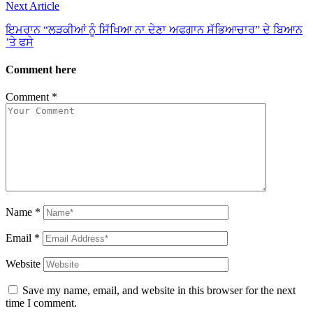
Next Article
ਇਮਰਾਨ “ਲੜਕੀਆਂ ਨੂੰ ਸਿੱਖਿਆ ਨਾ ਦੇਣਾ ਅਫਗਾਨ ਸੱਭਿਆਚਾਰ” ਦੇ ਬਿਆਨ
’ਤੇ ਫਸੇ
Comment here
Comment
*
Name
*
Email
*
Website
Save my name, email, and website in this browser for the next
time I comment.