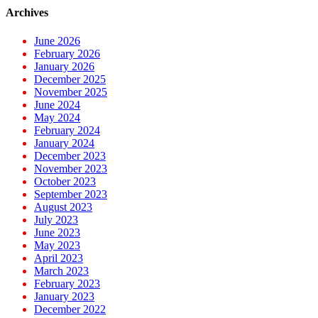
Archives
June 2026
February 2026
January 2026
December 2025
November 2025
June 2024
May 2024
February 2024
January 2024
December 2023
November 2023
October 2023
September 2023
August 2023
July 2023
June 2023
May 2023
April 2023
March 2023
February 2023
January 2023
December 2022