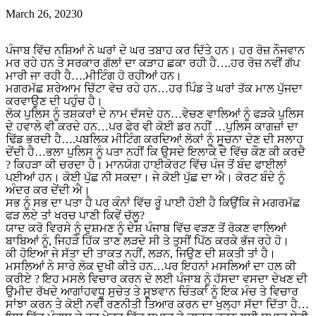
March 26, 2023
0
ਪੰਜਾਬ ਵਿੱਚ ਨਸ਼ਿਆਂ ਨੇ ਘਰਾਂ ਦੇ ਘਰ ਤਬਾਹ ਕਰ ਦਿੱਤੇ ਹਨ। ਹਰ ਰੋਜ਼ ਨੌਜਵਾਨ
ਮਰ ਰਹੇ ਹਨ ਤੇ ਸਰਕਾਰ ਗੱਲਾਂ ਦਾ ਕੜਾਹ ਛਕਾ ਰਹੀ ਹੈ….ਹਰ ਰੋਜ਼ ਨਵੀਂ ਗੱਪ
ਮਾਰੀ ਜਾ ਰਹੀ ਹੈ….ਮੀਟਿੰਗ ਹੋ ਰਹੀਆਂ ਹਨ।
ਮਗਰਮੱਛ ਸ਼ਰੇਆਮ ਚਿੱਟਾ ਵੇਚ ਰਹੇ ਹਨ…ਹਰ ਪਿੰਡ ਤੇ ਘਰਾਂ ਤੱਕ ਮਾਲ ਪੁੱਜਦਾ
ਕਰਵਾਉਣ ਦੀ ਪਹੁੰਚ ਹੈ।
ਲੋਕ ਪੁਲਿਸ ਨੂੰ ਤਸ਼ਕਰਾਂ ਦੇ ਨਾਮ ਦੱਸਦੇ ਹਨ…ਵੇਚਣ ਵਾਲਿਆਂ ਨੂੰ ਫੜਕੇ ਪੁਲਿਸ
ਦੇ ਹਵਾਲੇ ਵੀ ਕਰਦੇ ਹਨ…ਪਰ ਫੇਰ ਵੀ ਕੋਈ ਡਰ ਨਹੀਂ …ਪੁਲਿਸ ਕਾਗਜ਼ਾਂ ਦਾ
ਢਿੱਡ ਭਰਦੀ ਹੈ….ਪਬਲਿਕ ਮੀਟਿੰਗ ਕਰਦਿਆਂ ਲੋਕਾਂ ਨੂੰ ਸੂਚਨਾ ਦੇਣ ਦੀ ਸਲਾਹ
ਦੇਂਦੀ ਹੈ…ਭਲਾ ਪੁਲਿਸ ਨੂੰ ਪਤਾ ਨਹੀਂ ਕਿ ਉਸਦੇ ਇਲਾਕੇ ਦੇ ਵਿੱਚ ਕੌਣ ਕੀ ਕਰਦੈ
? ਕਿਹੜਾ ਕੀ ਚਰਦਾ ਹੈ। ਮਾਨਯੋਗ ਹਾਈਕੋਰਟ ਵਿੱਚ ਪੰਜ ਤੋਂ ਬੰਦ ਫਾਈਲਾਂ
ਪਈਆਂ ਹਨ। ਕੋਈ ਪੁੱਛ ਨੀ ਸਕਦਾ। ਜੇ ਕੋਈ ਪੁੱਛ ਦਾ ਐ। ਕੋਰਟ ਬੰਦੇ ਨੂੰ
ਅੰਦਰ ਕਰ ਦੇਂਦੀ ਐ।
ਸਭ ਨੂੰ ਸਭ ਦਾ ਪਤਾ ਹੈ ਪਰ ਕੰਨਾਂ ਵਿੱਚ ਰੂੰ ਪਾਈ ਹੋਈ ਹੈ ਕਿਉਂਕਿ ਜੇ ਮਗਰਮੱਛ
ਫੜ ਲਏ ਤਾਂ ਖਰਚ ਪਾਣੀ ਕਿਵੇਂ ਚੱਲੂ?
ਯਾਦ ਕਰੋ ਵਿਰਸੇ ਨੂੰ ਦੁਸ਼ਮਣ ਨੂੰ ਦੇਸ਼ ਪੰਜਾਬ ਵਿੱਚ ਵੜਣ ਤੋਂ ਰੋਕਣ ਵਾਲਿਆਂ
ਬਾਬਿਆਂ ਨੂੰ, ਜਿਹੜੇ ਹਿੱਕ ਤਾਣ ਲੜਦੇ ਸੀ ਤੇ ਤੁਸੀਂ ਪਿੱਠ ਕਰਕੇ ਭੱਜ ਰਹੇ ਹੋ।
ਕੀ ਹੋਇਆ ਜੇ ਸੱਤਾ ਦੀ ਤਾਕਤ ਨਹੀਂ, ਲੜਨ, ਜਿਉਣ ਦੀ ਸ਼ਕਤੀ ਤਾਂ ਹੈ।
ਮਸਲਿਆਂ ਨੇ ਸਾਰੇ ਲੋਕ ਦੁਖੀ ਕੀਤੇ ਹਨ…ਪਰ ਇਹਨਾਂ ਮਸਲਿਆਂ ਦਾ ਹਲ ਕੀ
ਕਰੀਏ ? ਇਹ ਮਸਲੇ ਵਿਚਾਰ ਕਰਨ ਦੇ ਲਈ ਪੰਜਾਬ ਨੂੰ ਹੱਸਦਾ ਵਸਦਾ ਦੇਖਣ ਦੀ
ਉਮੀਦ ਰੱਖਦੇ ਆਗਾਂਹਵਧੂ ਸੁਚੇਤ ਤੇ ਸੂਝਵਾਨ ਚਿੰਤਕਾਂ ਨੂੰ ਇਕ ਮੰਚ ਤੇ ਵਿਚਾਰ
ਸਾਂਝਾ ਕਰਨ ਤੇ ਕੋਈ ਨਵੀਂ ਰਣਨੀਤੀ ਤਿਆਰ ਕਰਨ ਦਾ ਖੁਲ੍ਹਾ ਸੱਦਾ ਦਿੱਤਾ ਹੈ…