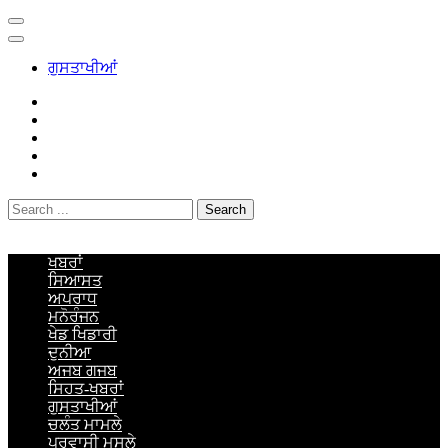
ਗੁਸਤਾਖੀਆਂ
Search
for:
PanjabiLok.net – Latest Panjabi News
ਖਬਰਾਂ
ਸਿਆਸਤ
ਅਪਰਾਧ
ਮਨੋਰੰਜਨ
ਖੇਡ ਖਿਡਾਰੀ
ਦੁਨੀਆ
ਅਜਬ ਗਜਬ
ਸਿਹਤ-ਖਬਰਾਂ
ਗੁਸਤਾਖੀਆਂ
ਚਲੰਤ ਮਾਮਲੇ
ਪ੍ਰਵਾਸੀ ਮਸਲੇ