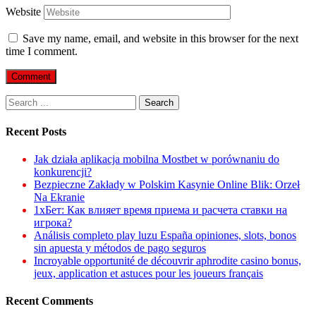
Website
Save my name, email, and website in this browser for the next
time I comment.
Search
for:
Recent Posts
Jak działa aplikacja mobilna Mostbet w porównaniu do
konkurencji?
Bezpieczne Zakłady w Polskim Kasynie Online Blik: Orzeł
Na Ekranie
1хБет: Как влияет время приема и расчета ставки на
игрока?
Análisis completo play luzu España opiniones, slots, bonos
sin apuesta y métodos de pago seguros
Incroyable opportunité de découvrir aphrodite casino bonus,
jeux, application et astuces pour les joueurs français
Recent Comments