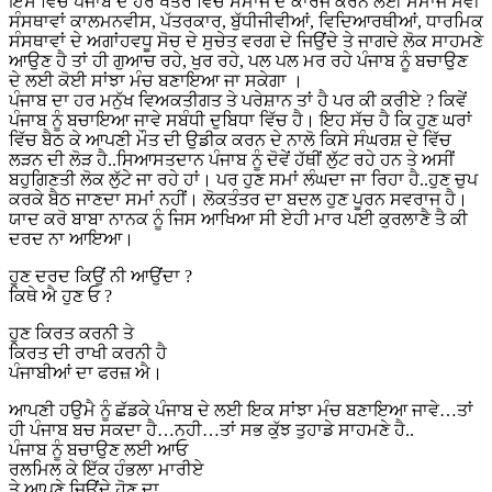
ਇਸ ਵਿੱਚ ਪੰਜਾਬ ਦੇ ਹਰ ਖੇਤਰ ਵਿੱਚ ਸਮਾਜ ਦੇ ਕਾਰਜ ਕਰਨ ਲਈ ਸਮਾਜ ਸੇਵੀ
ਸੰਸਥਾਵਾਂ ਕਾਲਮਨਵੀਸ, ਪੱਤਰਕਾਰ, ਬੁੱਧੀਜੀਵੀਆਂ, ਵਿਦਿਆਰਥੀਆਂ, ਧਾਰਮਿਕ
ਸੰਸਥਾਵਾਂ ਦੇ ਅਗਾਂਹਵਧੂ ਸੋਚ ਦੇ ਸੁਚੇਤ ਵਰਗ ਦੇ ਜਿਉਂਦੇ ਤੇ ਜਾਗਦੇ ਲੋਕ ਸਾਹਮਣੇ
ਆਉਣ ਹੈ ਤਾਂ ਹੀ ਗੁਆਚ ਰਹੇ, ਖੁਰ ਰਹੇ, ਪਲ ਪਲ ਮਰ ਰਹੇ ਪੰਜਾਬ ਨੂੰ ਬਚਾਉਣ
ਦੇ ਲਈ ਕੋਈ ਸਾਂਝਾ ਮੰਚ ਬਣਾਇਆ ਜਾ ਸਕੇਗਾ ।
ਪੰਜਾਬ ਦਾ ਹਰ ਮਨੁੱਖ ਵਿਅਕਤੀਗਤ ਤੇ ਪਰੇਸ਼ਾਨ ਤਾਂ ਹੈ ਪਰ ਕੀ ਕਰੀਏ ? ਕਿਵੇਂ
ਪੰਜਾਬ ਨੂੰ ਬਚਾਇਆ ਜਾਵੇ ਸਬੰਧੀ ਦੁਬਿਧਾ ਵਿੱਚ ਹੈ। ਇਹ ਸੱਚ ਹੈ ਕਿ ਹੁਣ ਘਰਾਂ
ਵਿੱਚ ਬੈਠ ਕੇ ਆਪਣੀ ਮੌਤ ਦੀ ਉਡੀਕ ਕਰਨ ਦੇ ਨਾਲੋ ਕਿਸੇ ਸੰਘਰਸ਼ ਦੇ ਵਿੱਚ
ਲੜਨ ਦੀ ਲੋੜ ਹੈ..ਸਿਆਸਤਦਾਨ ਪੰਜਾਬ ਨੂੰ ਦੋਵੇਂ ਹੱਥੀਂ ਲੁੱਟ ਰਹੇ ਹਨ ਤੇ ਅਸੀਂ
ਬਹੁਗਿਣਤੀ ਲੋਕ ਲੁੱਟੇ ਜਾ ਰਹੇ ਹਾਂ। ਪਰ ਹੁਣ ਸਮਾਂ ਲੰਘਦਾ ਜਾ ਰਿਹਾ ਹੈ..ਹੁਣ ਚੁਪ
ਕਰਕੇ ਬੈਠ ਜਾਣਦਾ ਸਮਾਂ ਨਹੀਂ। ਲੋਕਤੰਤਰ ਦਾ ਬਦਲ ਹੁਣ ਪੂਰਨ ਸਵਰਾਜ ਹੈ।
ਯਾਦ ਕਰੋ ਬਾਬਾ ਨਾਨਕ ਨੂੰ ਜਿਸ ਆਖਿਆ ਸੀ ਏਹੀ ਮਾਰ ਪਈ ਕੁਰਲਾਣੈ ਤੈ ਕੀ
ਦਰਦ ਨਾ ਆਇਆ।
ਹੁਣ ਦਰਦ ਕਿਉਂ ਨੀ ਆਉਂਦਾ ?
ਕਿਥੇ ਐ ਹੁਣ ਓ ?
ਹੁਣ ਕਿਰਤ ਕਰਨੀ ਤੇ
ਕਿਰਤ ਦੀ ਰਾਖੀ ਕਰਨੀ ਹੈ
ਪੰਜਾਬੀਆਂ ਦਾ ਫਰਜ਼ ਐ।
ਆਪਣੀ ਹਉਮੈ ਨੂੰ ਛੱਡਕੇ ਪੰਜਾਬ ਦੇ ਲਈ ਇਕ ਸਾਂਝਾ ਮੰਚ ਬਣਾਇਆ ਜਾਵੇ…ਤਾਂ
ਹੀ ਪੰਜਾਬ ਬਚ ਸਕਦਾ ਹੈ…ਨਹੀ…ਤਾਂ ਸਭ ਕੁੱਝ ਤੁਹਾਡੇ ਸਾਹਮਣੇ ਹੈ..
ਪੰਜਾਬ ਨੂੰ ਬਚਾਉਣ ਲਈ ਆਓ
ਰਲਮਿਲ ਕੇ ਇੱਕ ਹੰਭਲਾ ਮਾਰੀਏ
ਤੇ ਆਪਣੇ ਜਿਉਂਦੇ ਹੋਣ ਦਾ