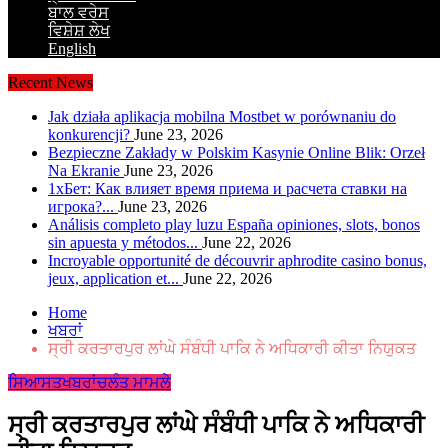
ਬਾਲ ਵਰੇਸ
ਵਿਸ਼ੇਸ਼ ਲੇਖ
English
Recent News
Jak działa aplikacja mobilna Mostbet w porównaniu do
konkurencji?
June 23, 2026
Bezpieczne Zakłady w Polskim Kasynie Online Blik: Orzeł
Na Ekranie
June 23, 2026
1хБет: Как влияет время приема и расчета ставки на
игрока?...
June 23, 2026
Análisis completo play luzu España opiniones, slots, bonos
sin apuesta y métodos...
June 22, 2026
Incroyable opportunité de découvrir aphrodite casino bonus,
jeux, application et...
June 22, 2026
Home
ਖਬਰਾਂ
ਸ੍ਰੀ ਕਰਤਾਰਪੁਰ ਲਾਂਘੇ ਸੰਬੰਧੀ ਪਾਕਿ ਨੇ ਅਧਿਕਾਰੀ ਕੀਤਾ ਨਿਯੁਕਤ
ਸਿਆਸਤ
ਖਬਰਾਂ
ਚਲੰਤ ਮਾਮਲੇ
ਸ੍ਰੀ ਕਰਤਾਰਪੁਰ ਲਾਂਘੇ ਸੰਬੰਧੀ ਪਾਕਿ ਨੇ ਅਧਿਕਾਰੀ