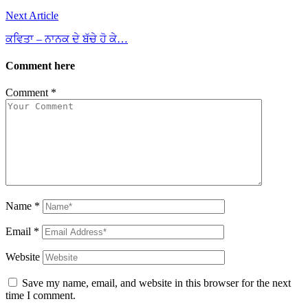
Next Article
ਕਵਿਤਾ – ਨਾਨਕ ਦੇ ਬੱਚੇ ਹੋ ਕੇ…
Comment here
Comment
*
Name
*
Email
*
Website
Save my name, email, and website in this browser for the next
time I comment.