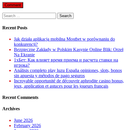
Search
for:
Recent Posts
Jak działa aplikacja mobilna Mostbet w porównaniu do
konkurencji?
Bezpieczne Zakłady w Polskim Kasynie Online Blik: Orzeł
Na Ekranie
1хБет: Как влияет время приема и расчета ставки на
игрока?
Análisis completo play luzu España opiniones, slots, bonos
sin apuesta y métodos de pago seguros
Incroyable opportunité de découvrir aphrodite casino bonus,
jeux, application et astuces pour les joueurs français
Recent Comments
Archives
June 2026
February 2026