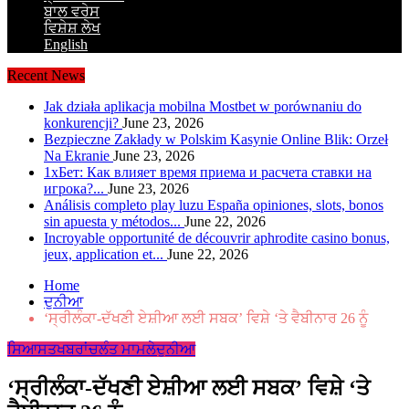
ਬਾਲ ਵਰੇਸ
ਵਿਸ਼ੇਸ਼ ਲੇਖ
English
Recent News
Jak działa aplikacja mobilna Mostbet w porównaniu do
konkurencji?
June 23, 2026
Bezpieczne Zakłady w Polskim Kasynie Online Blik: Orzeł
Na Ekranie
June 23, 2026
1хБет: Как влияет время приема и расчета ставки на
игрока?...
June 23, 2026
Análisis completo play luzu España opiniones, slots, bonos
sin apuesta y métodos...
June 22, 2026
Incroyable opportunité de découvrir aphrodite casino bonus,
jeux, application et...
June 22, 2026
Home
ਦੁਨੀਆ
‘ਸ੍ਰੀਲੰਕਾ-ਦੱਖਣੀ ਏਸ਼ੀਆ ਲਈ ਸਬਕ’ ਵਿਸ਼ੇ ‘ਤੇ ਵੈਬੀਨਾਰ 26 ਨੂੰ
ਸਿਆਸਤ
ਖਬਰਾਂ
ਚਲੰਤ ਮਾਮਲੇ
ਦੁਨੀਆ
‘ਸ੍ਰੀਲੰਕਾ-ਦੱਖਣੀ ਏਸ਼ੀਆ ਲਈ ਸਬਕ’ ਵਿਸ਼ੇ ‘ਤੇ