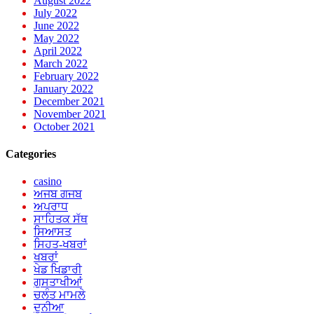
August 2022
July 2022
June 2022
May 2022
April 2022
March 2022
February 2022
January 2022
December 2021
November 2021
October 2021
Categories
casino
ਅਜਬ ਗਜਬ
ਅਪਰਾਧ
ਸਾਹਿਤਕ ਸੱਥ
ਸਿਆਸਤ
ਸਿਹਤ-ਖਬਰਾਂ
ਖਬਰਾਂ
ਖੇਡ ਖਿਡਾਰੀ
ਗੁਸਤਾਖੀਆਂ
ਚਲੰਤ ਮਾਮਲੇ
ਦੁਨੀਆ