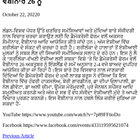
ਵੈਬੀਨਾਰ 26 ਨੂੰ
October 22, 2022
0
ਲੰਡਨ-ਵਿਸ਼ਵ ਪੱਧਰ ਉੱਤੇ ਚਰਚਿਤ ਸਮੱਸਿਆਵਾਂ ਅਤੇ ਮੁੱਦਿਆਂ ਬਾਰੇ ਸੰਜੀਦਗੀ
ਨਾਲ ਵਿਚਾਰ ਚਰਚਾ ਕਰਾਉਣ ਲਈ ਦਿ ਡੈਮੋਕਰੇਸੀ ਫੋਰਮ ਵਲੋਂ ਅਕਸਰ
ਸੈਮੀਨਾਰ, ਵੈਬੀਨਾਰ ਆਦਿ ਆਯੋਜਿਤ ਕੀਤੇ ਜਾਂਦੇ ਹਨ। ਅੱਜ ਏਸ਼ੀਆ ਵਿੱਚ
ਸ੍ਰੀਲੰਕਾ ਦੇ ਸੰਕਟ ਦੀ ਚਰਚਾ ਹੋ ਰਹੀ ਹੈ। ਸ੍ਰੀਲੰਕਾ ਦੇ ਹਾਲਾਤਾਂ ਤੋਂ ਏਸ਼ੀਆਈ
ਮੁਲਕਾਂ ਨੂੰ ਸਬਕ ਲੈਣ ਦੀ ਸਿਆਸੀ ਸਮੀਖਿਅਕ ਸਲਾਹ ਦੇ ਰਹੇ ਹਨ। ਇਸ ਨੂੰ ਲੈ
ਕੇ “ਸ੍ਰੀਲੰਕਾ-ਦੱਖਣੀ ਏਸ਼ੀਆ ਲਈ ਸਬਕ” ਵਿਸ਼ੇ ‘ਤੇ ਦਿ ਡੈਮੋਕਰੇਸੀ ਫੋਰਮ ਵਲੋਂ
ਵੈਬੀਨਾਰ 26 ਅਕਤੂਬਰ ਨੂੰ ਇੰਗਲੈਂਡ ਦੇ ਸਮੇਂ ਅਨੁਸਾਰ 2-4 ਵਜੇ ਬਾਅਦ ਦੁਪਹਿਰ
ਆਯੋਜਿਤ ਕੀਤਾ ਜਾ ਰਿਹਾ ਹੈ।ਇਸ ਬਾਰੇ ਹੋਰ ਵਿਸਥਾਰ ਨਾਲ ਜਾਣਕਾਰੀ
ਦਿੰਦਿਆਂ ਦਿ ਡੈਮੋਕਰੇਸੀ ਫੋਰਮ ਦੇ ਮੁਖੀ ਲਾਰਡ ਬਰੂਸ ਨੇ ਦੱਸਿਆ ਕਿ ਇਸ
ਵੈਬੀਨਾਰ ਵਿੱਚ ਹੰਫਰੀ ਹਾਕਸਲੇਅ, ਬੇਰੀ ਗਾਰਡੀਨਰ, ਡਾ ਦੀਪਾ ਓਲਾਪਾਲੀ, ਡਾ
ਨੇਲ ਡੀਵੋਟਾ, ਡਾ ਅਲੀ ਚੀਮਾ, ਉਮੇਸ਼ ਮੋਰੇਮੂਦਲੀ, ਪ੍ਰੋ ਜੌਨਥਨ ਸਪੈਂਸਰ ਆਦਿ
ਸ਼ਮੂਲੀਅਤ ਕਰਨਗੇ ਅਤੇ ਅੱਜ ਦੇ ਸਭ ਤੋਂ ਵਧ ਸੰਜੀਦਾ ਏਸ਼ੀਆਈ ਮੁੱਦੇ ਤੇ ਆਪਣੇ
ਵਿਚਾਰ ਪ੍ਰਗਟ ਕਰਨਗੇ। ਇਸ ਵੈਬੀਨਾਰ ਨਾਲ ਹਥਲੇ ਲਿੰਕ ਜ਼ਰੀਏ ਜੁੜਿਆ ਜਾ
ਸਕਦਾ ਹੈ-
YouTube https://www.youtube.com/watch?v=7p89FFtioDo
Facebook https://www.facebook.com/events/433119595621074
Post
Previous Article