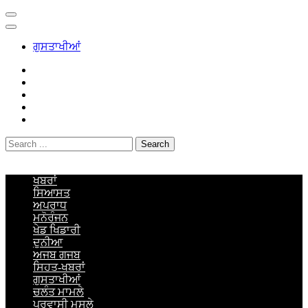
ਗੁਸਤਾਖੀਆਂ
Search
for:
PanjabiLok.net – Latest Panjabi News
ਖਬਰਾਂ
ਸਿਆਸਤ
ਅਪਰਾਧ
ਮਨੋਰੰਜਨ
ਖੇਡ ਖਿਡਾਰੀ
ਦੁਨੀਆ
ਅਜਬ ਗਜਬ
ਸਿਹਤ-ਖਬਰਾਂ
ਗੁਸਤਾਖੀਆਂ
ਚਲੰਤ ਮਾਮਲੇ
ਪ੍ਰਵਾਸੀ ਮਸਲੇ