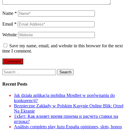
Name
*
Email
*
Website
Save my name, email, and website in this browser for the next
time I comment.
Search
for:
Recent Posts
Jak działa aplikacja mobilna Mostbet w porównaniu do
konkurencji?
Bezpieczne Zakłady w Polskim Kasynie Online Blik: Orzeł
Na Ekranie
1хБет: Как влияет время приема и расчета ставки на
игрока?
Análisis completo play luzu España opiniones, slots, bonos