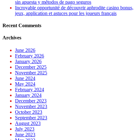
sin apuesta y métodos de pago seguros
Incroyable opportunité de découvrir aphrodite casino bonus,
jeux, application et astuces pour les joueurs français
Recent Comments
Archives
June 2026
February 2026
January 2026
December 2025
November 2025
June 2024
May 2024
February 2024
January 2024
December 2023
November 2023
October 2023
September 2023
August 2023
July 2023
June 2023