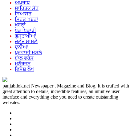
ਅਪਰਾਧ
ਸਾਹਿਤਕ ਸੱਥ
ਸਿਆਸਤ
ਸਿਹਤ-ਖਬਰਾਂ
ਖਬਰਾਂ
ਖੇਡ ਖਿਡਾਰੀ
ਗੁਸਤਾਖੀਆਂ
ਚਲੰਤ ਮਾਮਲੇ
ਦੁਨੀਆ
ਪ੍ਰਵਾਸੀ ਮਸਲੇ
ਬਾਲ ਵਰੇਸ
ਮਨੋਰੰਜਨ
ਵਿਸ਼ੇਸ਼ ਲੇਖ
panjabilok.net Newspaper , Magazine and Blog. It is crafted with
great attention to details, incredible features, an intuitive user
interface and everything else you need to create outstanding
websites.