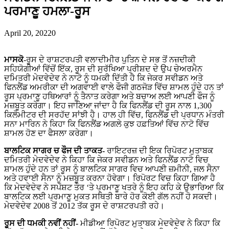
ਪਰਮਾਣੂ ਹਮਲਾ-ਰੂਸ
April 20, 2022
0
ਮਾਸਕੋ
-ਰੂਸ ਦੇ ਰਾਸ਼ਟਰਪਤੀ ਵਲਾਦੀਮੀਰ ਪੁਤਿਨ ਦੇ ਸਭ ਤੋਂ ਨਜ਼ਦੀਕੀ
ਸਹਿਯੋਗੀਆਂ ਵਿੱਚੋਂ ਇੱਕ, ਰੂਸ ਦੀ ਸੁਰੱਖਿਆ ਪ੍ਰੀਸ਼ਦ ਦੇ ਉਪ ਚੇਅਰਮੈਨ
ਦਮਿਤਰੀ ਮੇਦਵੇਦੇਵ ਨੇ ਨਾਟੋ ਨੂੰ ਧਮਕੀ ਦਿੱਤੀ ਹੈ ਕਿ ਜੇਕਰ ਸਵੀਡਨ ਅਤੇ
ਫਿਨਲੈਂਡ ਅਮਰੀਕਾ ਦੀ ਅਗਵਾਈ ਵਾਲੇ ਫੌਜੀ ਗਠਜੋੜ ਵਿੱਚ ਸ਼ਾਮਲ ਹੁੰਦੇ ਹਨ ਤਾਂ
ਰੂਸ ਪ੍ਰਮਾਣੂ ਹਥਿਆਰਾਂ ਨੂੰ ਤੈਨਾਤ ਕਰੇਗਾ ਅਤੇ ਬਚਾਅ ਲਈ ਆਪਣੀ ਫੌਜ ਨੂੰ
ਮਜ਼ਬੂਤ ਕਰੇਗਾ। ਇਹ ਜਾਣਿਆ ਜਾਂਦਾ ਹੈ ਕਿ ਫਿਨਲੈਂਡ ਦੀ ਰੂਸ ਨਾਲ 1,300
ਕਿਲੋਮੀਟਰ ਦੀ ਸਰਹੱਦ ਸਾਂਝੀ ਹੈ। ਹਾਲ ਹੀ ਵਿੱਚ, ਫਿਨਲੈਂਡ ਦੀ ਪ੍ਰਧਾਨ ਮੰਤਰੀ
ਸਨਾ ਮਾਰਿਨ ਨੇ ਕਿਹਾ ਕਿ ਫਿਨਲੈਂਡ ਅਗਲੇ ਕੁਝ ਹਫ਼ਤਿਆਂ ਵਿੱਚ ਨਾਟੋ ਵਿੱਚ
ਸ਼ਾਮਲ ਹੋਣ ਦਾ ਫੈਸਲਾ ਕਰੇਗਾ।
ਬਾਲਟਿਕ ਸਾਗਰ ਚ ਫੌਜ ਦੀ ਤਾਕਤ-
ਰਾਇਟਰਜ਼ ਦੀ ਇਕ ਰਿਪੋਰਟ ਮੁਤਾਬਕ
ਦਮਿਤਰੀ ਮੇਦਵੇਦੇਵ ਨੇ ਕਿਹਾ ਕਿ ਜੇਕਰ ਸਵੀਡਨ ਅਤੇ ਫਿਨਲੈਂਡ ਨਾਟੋ ਵਿਚ
ਸ਼ਾਮਲ ਹੁੰਦੇ ਹਨ ਤਾਂ ਰੂਸ ਨੂੰ ਬਾਲਟਿਕ ਸਾਗਰ ਵਿਚ ਆਪਣੀ ਜ਼ਮੀਨੀ, ਜਲ ਸੈਨਾ
ਅਤੇ ਹਵਾਈ ਸੈਨਾ ਨੂੰ ਮਜ਼ਬੂਤ ਕਰਨਾ ਹੋਵੇਗਾ। ਰਿਪੋਰਟ ਵਿਚ ਕਿਹਾ ਗਿਆ ਹੈ
ਕਿ ਮੇਦਵੇਦੇਵ ਨੇ ਸਪੱਸ਼ਟ ਤੌਰ ‘ਤੇ ਪ੍ਰਮਾਣੂ ਖਤਰੇ ਨੂੰ ਇਹ ਕਹਿ ਕੇ ਉਭਾਰਿਆ ਕਿ
ਬਾਲਟਿਕ ਲਈ ਪ੍ਰਮਾਣੂ ਮੁਕਤ ਸਥਿਤੀ ਬਾਰੇ ਹੋਰ ਕੋਈ ਗੱਲ ਨਹੀਂ ਹੋ ਸਕਦੀ।
ਮੇਦਵੇਦੇਵ 2008 ਤੋਂ 2012 ਤੱਕ ਰੂਸ ਦੇ ਰਾਸ਼ਟਰਪਤੀ ਰਹੇ।
ਰੂਸ ਦੀ ਧਮਕੀ ਨਵੀਂ ਨਹੀਂ-
ਮੀਡੀਆ ਰਿਪੋਰਟ ਮੁਤਾਬਕ ਮੇਦਵੇਦੇਵ ਨੇ ਕਿਹਾ ਕਿ