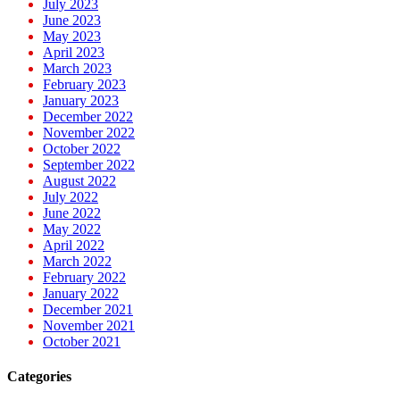
July 2023
June 2023
May 2023
April 2023
March 2023
February 2023
January 2023
December 2022
November 2022
October 2022
September 2022
August 2022
July 2022
June 2022
May 2022
April 2022
March 2022
February 2022
January 2022
December 2021
November 2021
October 2021
Categories