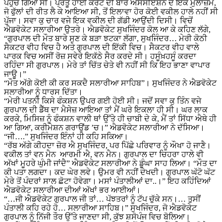
ਪਹੁੰਚ ਗਿਆ ਸੀ। ਪ੍ਰੰਤੂ ਹਾਈ ਕੋਰਟ ਦੀ ਬਾਰ ਐਸੋਸੀਏਸ਼ਨ ਦੇ ਇਕ ਮੁਲਾਜ਼ਮ,
ਜੋ ਫੁੱਲਾਂ ਦੀ ਰੀਤ ਲੈ ਕੇ ਆਇਆ ਸੀ, ਤੋਂ ਇਲਾਵਾ ਹੋਰ ਕੋਈ ਵਕੀਲ ਹਾਲੇ ਨਹੀਂ ਸੀ
ਪੁੱਜਾ। ਸਵਾ ਕੁ ਚਾਰ ਵਜੇ ਇਕ ਵਕੀਲ ਦੀ ਗੱਡੀ ਆਉਂਦੀ ਦਿਸੀ। ਵਿਚੋਂ
ਐਡਵੋਕੇਟ ਸਲਾਰੀਆ ਉਤਰੇ। ਐਡਵੋਕੇਟ ਸੁਖਜਿੰਦਰ ਕੋਲ ਆ ਕੇ ਕਹਿਣ ਲੱਗੇ,
“ਗੁਰਪਾਲ ਦੀ ਮੌਤ ਬਾਰੇ ਸੁਣ ਕੇ ਬੜਾ ਝਟਕਾ ਲੱਗਾ, ਸੁਖਜਿੰਦਰ… ਮੇਰੀ ਕੋਠੀ
ਸੈਕਟਰ ਵੀਹ ਵਿਚ ਹੈ ਅਤੇ ਗੁਰਪਾਲ ਦੀ ਇੱਕੀ ਵਿਚ। ਸੈਕਟਰ ਵੀਹ ਵਾਲੇ
ਪਾਰਕ ਵਿਚ ਅਸੀਂ ਰੋਜ਼ ਸਵੇਰੇ ਇਕੱਠੇ ਸੈਰ ਕਰਦੇ ਸੀ। ਹਸੂੰਖ਼ਹਸੂੰ ਕਰਦਾ
ਰਹਿੰਦਾ ਸੀ ਗੁਰਪਾਲ। ਮੇਰੇ ਤਾਂ ਚਿੱਤ ਚੇਤੇ ਵੀ ਨਹੀਂ ਸੀ ਕਿ ਇਹ ਭਾਣਾ ਵਾਪਾਰ
ਜਾਊ।”
“ਮੌਤ ਅੱਗੇ ਕੋਈ ਕੀ ਕਰ ਸਕਦੈ ਸਲਾਰੀਆ ਸਾਹਿਬ”। ਸੁਖਜਿੰਦਰ ਨੇ ਐਡਵੋਕੇਟ
ਸਲਾਰੀਆ ਨੂੰ ਧਾਰਸ ਦਿੱਤਾ।
“ਮੇਰੀ ਪਤਨੀ ਕਿਸੇ ਫੰਕਸ਼ਨ ਉਪਰ ਗਈ ਹੋਈ ਸੀ। ਜਦੋਂ ਸਵਾ ਕੁ ਤਿੰਨ ਵਜੇ
ਗੁਰਪਾਲ ਦੀ ਡੈੱਥ ਦਾ ਮੈਸੇਜ਼ ਆਇਆ ਤਾਂ ਮੈਂ ਘਰੇ ਇਕਲਾ ਹੀ ਸੀ। ਘਰ ਲਾਕ
ਕਰਕੇ, ਮਿਸਿਜ਼ ਨੂੰ ਫੰਕਸ਼ਨ ਵਾਲੀ ਥਾਂ ਉੱਤੇ ਹੀ ਚਾਬੀ ਦੇ ਕੇ, ਮੈਂ ਤਾਂ ਸਿੱਧਾ ਐਥੇ ਹੀ
ਆ ਗਿਆ, ਕਰੀਮੇਸ਼ਨ ਗਰਾਉਂਡ ’ਚ।” ਐਡਵੋਕੇਟ ਸਲਾਰੀਆ ਨੇ ਦੱਸਿਆ।
“ਜੀ….” ਸੁਖਜਿੰਦਰ ਇੰਨਾਂ ਹੀ ਕਹਿ ਸਕਿਆ।
“ਰੱਬ ਅੱਗੇ ਕੀਹਦਾ ਜ਼ੋਰ ਐ ਸੁਖਜਿੰਦਰ, ਪਰ ਪਿੱਛੇ ਪਰਿਵਾਰ ਨੂੰ ਔਖਾ ਹੋ ਜਾਣੈ।
ਵਕੀਲ ਤਾਂ ਵਨ ਮੈਨ ਆਰਮੀ ਐ, ਵਨ ਮੈਨ। ਗੁਰਪਾਲ ਦਾ ਚਿਹਰਾ ਹਾਲੇ ਵੀ
ਅੱਖਾਂ ਮੂਹਰੇ ਘੁੰਮੀ ਜਾਂਦੈ” ਐਡਵੋਕੇਟ ਸਲਾਰੀਆ ਨੇ ਡੂੰਘਾ ਸਾਹ ਲਿਆ। “ਮੌਤ ਦਾ
ਕੀ ਪਤਾ ਲਗਦਾ। ਕਦ ਘੇਰ ਲਵੇ। ਉਮਰ ਵੀ ਨਹੀਂ ਦੇਖਦੀ। ਗੁਰਪਾਲ ਘੱਟੋ ਘੱਟ
ਮੇਰੇ ਤੋਂ ਪੰਦਰਾਂ ਸਾਲ ਛੋਟਾ ਹੋਵੇਗਾ। ਮਸਾਂ ਪੰਤਾਲੀਆਂ ਦਾ..।” ਇਹ ਕਹਿੰਦਿਆਂ
ਐਡਵੋਕੇਟ ਸਲਾਰੀਆ ਦੀਆਂ ਅੱਖਾਂ ਭਰ ਆਈਆਂ।
“…ਜੀ ਐਡਵੋਕੇਟ ਗੁਰਪਾਲ ਜੀ ਤਾਂ… ਪੱਝਤਰਾਂ ਨੂੰ ਟੱਪ ਚੁੱਕੇ ਸਨ।… ਤੁਸੀਂ
ਪੰਤਾਲੀ ਕਹਿ ਰਹੇ ਹੋ… ਸਲਾਰੀਆ ਸਾਹਿਬ।” ਸੁਖਜਿੰਦਰ, ਜੋ ਐਡਵੋਕੇਟ
ਗੁਰਪਾਲ ਨੂੰ ਨਿੱਜੀ ਤੌਰ ਉੱਤੇ ਜਾਣਦਾ ਸੀ, ਕੁੱਝ ਸ਼ਸੋਪੰਜ ਵਿਚ ਬੋਲਿਆ।