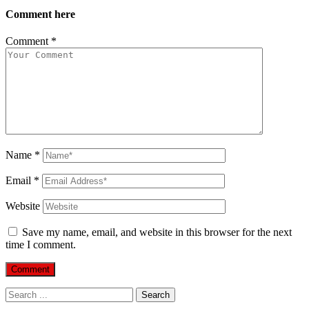
Comment here
Comment
*
Name
*
Email
*
Website
Save my name, email, and website in this browser for the next
time I comment.
Search
for: