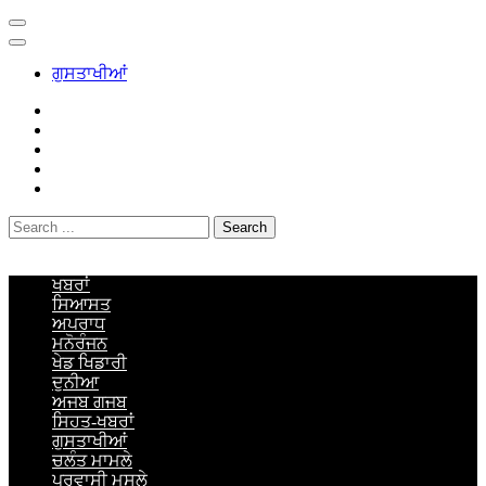
ਗੁਸਤਾਖੀਆਂ
Search
for:
PanjabiLok.net – Latest Panjabi News
ਖਬਰਾਂ
ਸਿਆਸਤ
ਅਪਰਾਧ
ਮਨੋਰੰਜਨ
ਖੇਡ ਖਿਡਾਰੀ
ਦੁਨੀਆ
ਅਜਬ ਗਜਬ
ਸਿਹਤ-ਖਬਰਾਂ
ਗੁਸਤਾਖੀਆਂ
ਚਲੰਤ ਮਾਮਲੇ
ਪ੍ਰਵਾਸੀ ਮਸਲੇ