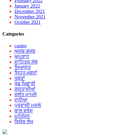
February 2022
January 2022
December 2021
November 2021
October 2021
Categories
casino
ਅਜਬ ਗਜਬ
ਅਪਰਾਧ
ਸਾਹਿਤਕ ਸੱਥ
ਸਿਆਸਤ
ਸਿਹਤ-ਖਬਰਾਂ
ਖਬਰਾਂ
ਖੇਡ ਖਿਡਾਰੀ
ਗੁਸਤਾਖੀਆਂ
ਚਲੰਤ ਮਾਮਲੇ
ਦੁਨੀਆ
ਪ੍ਰਵਾਸੀ ਮਸਲੇ
ਬਾਲ ਵਰੇਸ
ਮਨੋਰੰਜਨ
ਵਿਸ਼ੇਸ਼ ਲੇਖ