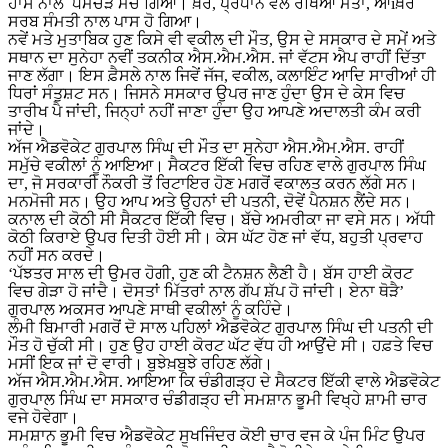
ਹਾਸੇ ਨਾਲ ਧਮੱਚੜ ਮੱਚ ਗਿਆ। ਖ਼ੈਰ, ਪ੍ਰਧਾਨ ਵੱਲੋਂ ਰਖਿਆ ਮਤਾ, ਆiਖ਼ਰ
ਸਰਬ ਸੰਮਤੀ ਨਾਲ ਪਾਸ ਹੋ ਗਿਆ।
ਨਵੇਂ ਮਤੇ ਮੁਤਾਬਿਕ ਹੁਣ ਕਿਸੇ ਵੀ ਵਕੀਲ ਦੀ ਮੌਤ, ਉਸ ਦੇ ਸਸਕਾਰ ਦੇ ਸਮੇਂ ਅਤੇ
ਸਥਾਨ ਦਾ ਸੁਨੇਹਾ ਨਵੀਂ ਤਕਨੀਕ ਐਸ.ਐਮ.ਐਸ. ਜਾਂ ਵੱਟਸ ਐਪ ਰਾਹੀਂ ਦਿੱਤਾ
ਜਾਣ ਲੱਗਾ। ਇਸ ਫ਼ੈਸਲੇ ਨਾਲ ਜਿਵੇਂ ਜੱਜ, ਵਕੀਲ, ਕਲਾਇੰਟ ਆਦਿ ਸਾਰੀਆਂ ਹੀ
ਧਿਰਾਂ ਸੰਤੁਸ਼ਟ ਸਨ। ਜਿਸਨੇ ਸਸਕਾਰ ਉਪਰ ਜਾਣ ਹੁੰਦਾ ਉਸ ਦੇ ਕੇਸ ਵਿਚ
ਤਾਰੀਖ ਪੈ ਜਾਂਦੀ, ਜਿਨ੍ਹਾਂ ਨਹੀਂ ਜਾਣਾ ਹੁੰਦਾ ਉਹ ਆਪਣੇ ਅਦਾਲਤੀ ਕੰਮ ਕਰੀ
ਜਾਂਦੇ।
ਅੱਜ ਐਡਵੋਕੇਟ ਗੁਰਪਾਲ ਸਿੰਘ ਦੀ ਮੌਤ ਦਾ ਸੁਨੇਹਾ ਐਸ.ਐਮ.ਐਸ. ਰਾਹੀਂ
ਸਮੁੱਚੇ ਵਕੀਲਾਂ ਨੂੰ ਆਇਆ। ਸੈਕਟਰ ਇੱਕੀ ਵਿਚ ਰਹਿਣ ਵਾਲੇ ਗੁਰਪਾਲ ਸਿੰਘ
ਦਾ, ਜੋ ਸਰਕਾਰੀ ਨੌਕਰੀ ਤੋਂ ਰਿਟਾਇਰ ਹੋਣ ਮਗਰੋਂ ਵਕਾਲਤ ਕਰਨ ਲੱਗੇ ਸਨ।
ਮਨਮੋਜੀ ਸਨ। ਉਹ ਆਪ ਅਤੇ ਉਹਨਾਂ ਦੀ ਪਤਨੀ, ਦੋਵੇਂ ਪੈਨਸ਼ਨ ਲੈਂਦੇ ਸਨ।
ਕਨਾਲ ਦੀ ਕੋਠੀ ਸੀ ਸੈਕਟਰ ਇੱਕੀ ਵਿਚ। ਬੱਚੇ ਅਮਰੀਕਾ ਜਾ ਵਸੇ ਸਨ। ਅੱਧੀ
ਕੋਠੀ ਕਿਰਾਏ ਉਪਰ ਦਿਤੀ ਹੋਈ ਸੀ। ਕੇਸ ਘੱਟ ਹੋਣ ਜਾਂ ਵੱਧ, ਬਹੁਤੀ ਪ੍ਰਵਾਹ
ਨਹੀਂ ਸਨ ਕਰਦੇ।
‘ਪੱਝਤਰ ਸਾਲ ਦੀ ਉਮਰ ਹੋਗੀ, ਹੁਣ ਕੀ ਟੈਨਸ਼ਨ ਲੈਣੀ ਹੈ। ਬੱਸ ਹਾਈ ਕੋਰਟ
ਵਿਚ ਗੇੜਾ ਹੋ ਜਾਂਦੈ। ਦੋਸਤਾਂ ਮਿੱਤਰਾਂ ਨਾਲ ਗੱਪ ਸ਼ੱਪ ਹੋ ਜਾਂਦੀ। ਏਨਾ ਥੋੜੈ’
ਗੁਰਪਾਲ ਅਕਸਰ ਆਪਣੇ ਸਾਥੀ ਵਕੀਲਾਂ ਨੂੰ ਕਹਿੰਦੇ।
ਲੰਮੀ ਬਿਮਾਰੀ ਮਗਰੋਂ ਦੋ ਸਾਲ ਪਹਿਲਾਂ ਐਡਵੋਕੇਟ ਗੁਰਪਾਲ ਸਿੰਘ ਦੀ ਪਤਨੀ ਦੀ
ਮੌਤ ਹੋ ਚੁੱਕੀ ਸੀ। ਹੁਣ ਉਹ ਹਾਈ ਕੋਰਟ ਘੱਟ ਵੱਧ ਹੀ ਆਉਂਦੇ ਸੀ। ਹਫ਼ਤੇ ਵਿਚ
ਮਸੀਂ ਇਕ ਜਾਂ ਦੋ ਵਾਰੀ। ਬੁਝੇਖ਼ਬੁਝੇ ਰਹਿਣ ਲੱਗੇ।
ਅੱਜ ਐਸ.ਐਮ.ਐਸ. ਆਇਆ ਕਿ ਚੰਡੀਗੜ੍ਹ ਦੇ ਸੈਕਟਰ ਇੱਕੀ ਵਾਲੇ ਐਡਵੋਕੇਟ
ਗੁਰਪਾਲ ਸਿੰਘ ਦਾ ਸਸਕਾਰ ਚੰਡੀਗੜ੍ਹ ਦੀ ਸਮਸ਼ਾਨ ਭੂਮੀ ਵਿਖ੍ਹੇ ਸ਼ਾਮੀ ਚਾਰ
ਵਜੇ ਹੋਵੇਗਾ।
ਸਮਸ਼ਾਨ ਭੂਮੀ ਵਿਚ ਐਡਵੋਕੇਟ ਸੁਖਜਿੰਦਰ ਕੋਈ ਚਾਰ ਵਜ ਕੇ ਪੰਜ ਮਿੰਟ ਉਪਰ