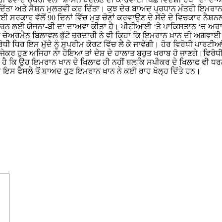
 ਦਿੱਤਾ ਅਤੇ ਸੈਸ਼ਨ ਮੁਲਤਵੀ ਕਰ ਦਿੱਤਾ। ਕੁਝ ਦੇਰ ਬਾਅਦ ਪ੍ਰਧਾਨ ਮੰਤਰੀ ਇਮਰਾ
ੀਆਈ ਸਰਕਾਰ ਵੱਲੋਂ 90 ਦਿਨਾਂ ਵਿੱਚ ਮੁੜ ਚੋਣਾਂ ਕਰਵਾਉਣ ਦੇ ਸੱਦੇ ਦੇ ਵਿਚਕਾਰ ਨੈ
ਰਨ ਲਈ ਯੋਜਨਾ-ਬੀ ਦਾ ਦਾਅਵਾ ਕੀਤਾ ਹੈ। ਪੀਟੀਆਈ ‘ਤੇ ਪਾਕਿਸਤਾਨ ‘ਚ ਅਰਾਜਕਤਾ 
ਅਰਮੈਨ ਬਿਲਾਵਲ ਭੁੱਟੋ ਜ਼ਰਦਾਰੀ ਨੇ ਵੀ ਕਿਹਾ ਕਿ ਇਮਰਾਨ ਖ਼ਾਨ ਦੀ ਅਗਵਾਈ ਵਾਲੀ
ਧੀ ਧਿਰ ਇਸ ਮੁੱਦੇ ਨੂੰ ਸੁਪਰੀਮ ਕੋਰਟ ਵਿੱਚ ਲੈ ਕੇ ਜਾਵੇਗੀ। ਹੋਰ ਵਿਰੋਧੀ ਪਾਰਟੀਆ
ੇਕਰ ਹੁਣ ਅਜਿਹਾ ਨਾ ਹੋਇਆ ਤਾਂ ਦੇਸ਼ ਦੇ ਹਾਲਾਤ ਬਹੁਤ ਖਰਾਬ ਹੋ ਜਾਣਗੇ।ਵਿਰੋਧੀ 
ਕੀਤਾ ਹੈ ਕਿ ਉਹ ਇਮਰਾਨ ਖਾਨ ਦੇ ਖਿਲਾਫ ਹੀ ਨਹੀਂ ਬਲਕਿ ਸਪੀਕਰ ਦੇ ਖਿਲਾਫ ਵੀ ਧਰਨ
ਇਸ ਫੈਸਲੇ ਤੋਂ ਬਾਅਦ ਹੁਣ ਇਮਰਾਨ ਖਾਨ ਨੇ ਕਈ ਰਾਹ ਖੋਲ੍ਹ ਦਿੱਤੇ ਹਨ।