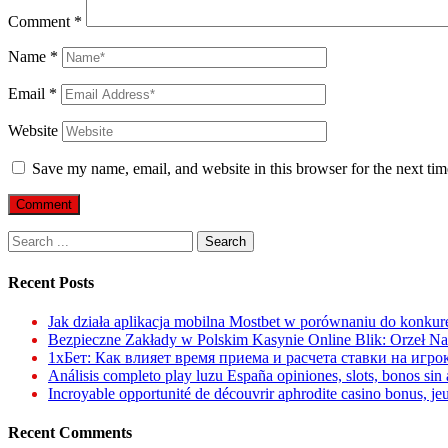
Comment
*
Name
*
Email
*
Website
Save my name, email, and website in this browser for the next ti
Search
for:
Recent Posts
Jak działa aplikacja mobilna Mostbet w porównaniu do konkur
Bezpieczne Zakłady w Polskim Kasynie Online Blik: Orzeł Na
1хБет: Как влияет время приема и расчета ставки на игро
Análisis completo play luzu España opiniones, slots, bonos si
Incroyable opportunité de découvrir aphrodite casino bonus, jeux
Recent Comments