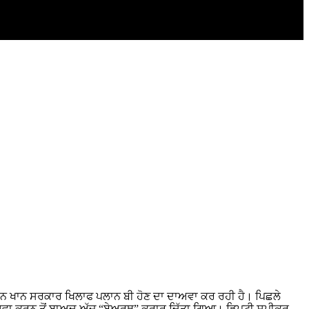
ਇਮਰਾਨ ਖਾਨ ਸਰਕਾਰ ਖਿਲਾਫ ਪਲਾਨ ਬੀ ਹੋਣ ਦਾ ਦਾਅਵਾ ਕਰ ਰਹੀ ਹੈ। ਪਿਛਲੇ
ਦਾ ਦਾਅਵਾ ਕਰਨ ਤੋਂ ਬਾਅਦ ਅੱਜ “ਬੇਅਰਥ” ਕਰਾਰ ਦਿੱਤਾ ਗਿਆ। ਡਿਪਟੀ ਸਪੀਕਰ