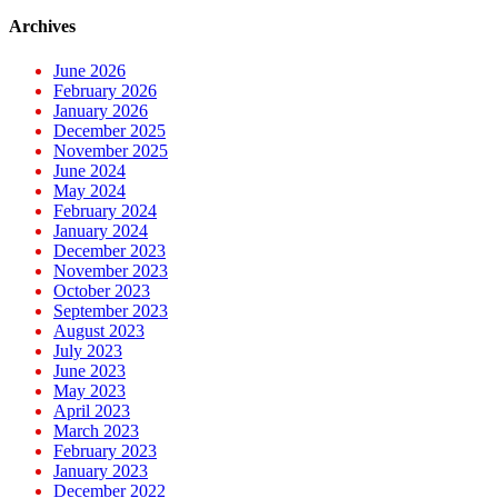
Archives
June 2026
February 2026
January 2026
December 2025
November 2025
June 2024
May 2024
February 2024
January 2024
December 2023
November 2023
October 2023
September 2023
August 2023
July 2023
June 2023
May 2023
April 2023
March 2023
February 2023
January 2023
December 2022