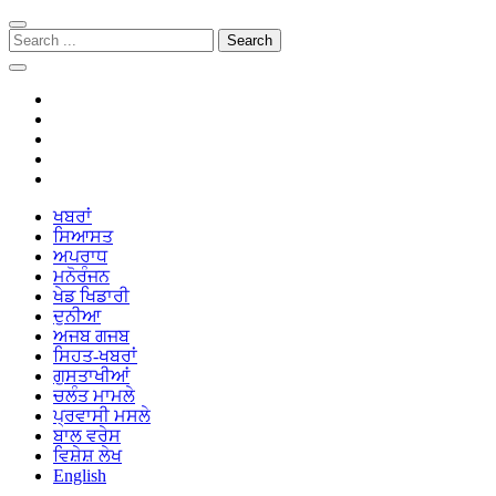
Skip
Skip
to
to
Search
navigation
content
for:
ਖਬਰਾਂ
PanjabiLok.net – Latest Panjabi News
ਸਿਆਸਤ
ਅਪਰਾਧ
ਮਨੋਰੰਜਨ
ਖੇਡ ਖਿਡਾਰੀ
ਦੁਨੀਆ
ਅਜਬ ਗਜਬ
ਸਿਹਤ-ਖਬਰਾਂ
ਗੁਸਤਾਖੀਆਂ
ਚਲੰਤ ਮਾਮਲੇ
ਪ੍ਰਵਾਸੀ ਮਸਲੇ
ਬਾਲ ਵਰੇਸ
ਵਿਸ਼ੇਸ਼ ਲੇਖ
English