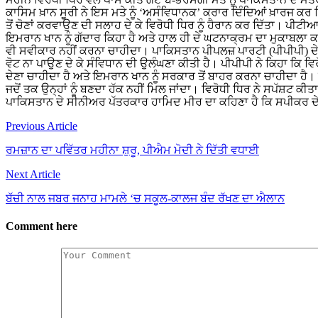
ਕਾਸਿਮ ਖ਼ਾਨ ਸੂਰੀ ਨੇ ਇਸ ਮਤੇ ਨੂੰ ‘ਅਸੰਵਿਧਾਨਕ’ ਕਰਾਰ ਦਿੰਦਿਆਂ ਖ਼ਾਰਜ ਕਰ
ਤੋਂ ਚੋਣਾਂ ਕਰਵਾਉਣ ਦੀ ਸਲਾਹ ਦੇ ਕੇ ਵਿਰੋਧੀ ਧਿਰ ਨੂੰ ਹੈਰਾਨ ਕਰ ਦਿੱਤਾ। ਪੀਟ
ਇਮਰਾਨ ਖਾਨ ਨੂੰ ਗੱਦਾਰ ਕਿਹਾ ਹੈ ਅਤੇ ਹਾਲ ਹੀ ਦੇ ਘਟਨਾਕ੍ਰਮ ਦਾ ਮੁਕਾਬਲਾ ਕ
ਵੀ ਸਵੀਕਾਰ ਨਹੀਂ ਕਰਨਾ ਚਾਹੀਦਾ। ਪਾਕਿਸਤਾਨ ਪੀਪਲਜ਼ ਪਾਰਟੀ (ਪੀਪੀਪੀ) ਦੇ ਚੇ
ਵੋਟ ਨਾ ਪਾਉਣ ਦੇ ਕੇ ਸੰਵਿਧਾਨ ਦੀ ਉਲੰਘਣਾ ਕੀਤੀ ਹੈ। ਪੀਪੀਪੀ ਨੇ ਕਿਹਾ ਕਿ ਵਿਰੋ
ਦੇਣਾ ਚਾਹੀਦਾ ਹੈ ਅਤੇ ਇਮਰਾਨ ਖਾਨ ਨੂੰ ਸਰਕਾਰ ਤੋਂ ਬਾਹਰ ਕਰਨਾ ਚਾਹੀਦਾ ਹੈ। ਜ
ਜਦੋਂ ਤਕ ਉਨ੍ਹਾਂ ਨੂੰ ਬਣਦਾ ਹੱਕ ਨਹੀਂ ਮਿਲ ਜਾਂਦਾ। ਵਿਰੋਧੀ ਧਿਰ ਨੇ ਸਪੱਸ਼ਟ 
ਪਾਕਿਸਤਾਨ ਦੇ ਸੀਨੀਅਰ ਪੱਤਰਕਾਰ ਹਾਮਿਦ ਮੀਰ ਦਾ ਕਹਿਣਾ ਹੈ ਕਿ ਸਪੀਕਰ ਦੇ 
Post
Previous Article
navigation
ਰਮਜ਼ਾਨ ਦਾ ਪਵਿੱਤਰ ਮਹੀਨਾ ਸ਼ੁਰੂ, ਪੀਐਮ ਮੋਦੀ ਨੇ ਦਿੱਤੀ ਵਧਾਈ
Next Article
ਬੱਚੀ ਨਾਲ ਜਬਰ ਜਨਾਹ ਮਾਮਲੇ ‘ਚ ਸਕੂਲ-ਕਾਲਜ ਬੰਦ ਰੱਖਣ ਦਾ ਐਲਾਨ
Comment here