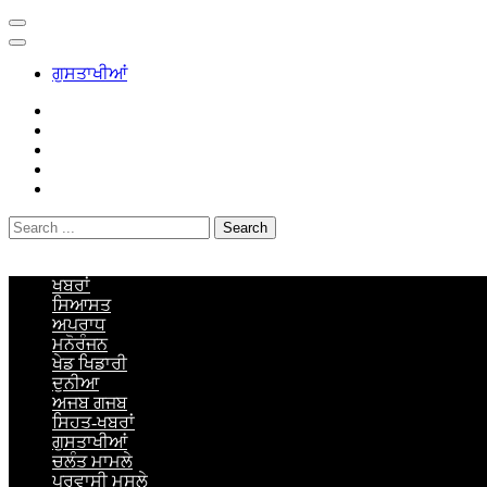
ਗੁਸਤਾਖੀਆਂ
Search
for:
PanjabiLok.net – Latest Panjabi News
ਖਬਰਾਂ
ਸਿਆਸਤ
ਅਪਰਾਧ
ਮਨੋਰੰਜਨ
ਖੇਡ ਖਿਡਾਰੀ
ਦੁਨੀਆ
ਅਜਬ ਗਜਬ
ਸਿਹਤ-ਖਬਰਾਂ
ਗੁਸਤਾਖੀਆਂ
ਚਲੰਤ ਮਾਮਲੇ
ਪ੍ਰਵਾਸੀ ਮਸਲੇ