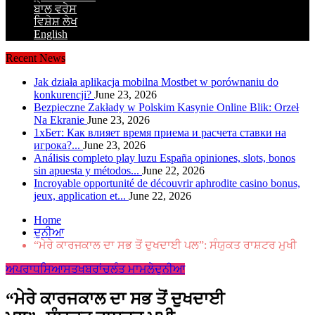
ਬਾਲ ਵਰੇਸ
ਵਿਸ਼ੇਸ਼ ਲੇਖ
English
Recent News
Jak działa aplikacja mobilna Mostbet w porównaniu do
konkurencji?
June 23, 2026
Bezpieczne Zakłady w Polskim Kasynie Online Blik: Orzeł
Na Ekranie
June 23, 2026
1хБет: Как влияет время приема и расчета ставки на
игрока?...
June 23, 2026
Análisis completo play luzu España opiniones, slots, bonos
sin apuesta y métodos...
June 22, 2026
Incroyable opportunité de découvrir aphrodite casino bonus,
jeux, application et...
June 22, 2026
Home
ਦੁਨੀਆ
“ਮੇਰੇ ਕਾਰਜਕਾਲ ਦਾ ਸਭ ਤੋਂ ਦੁਖਦਾਈ ਪਲ”: ਸੰਯੁਕਤ ਰਾਸ਼ਟਰ ਮੁਖੀ
ਅਪਰਾਧ
ਸਿਆਸਤ
ਖਬਰਾਂ
ਚਲੰਤ ਮਾਮਲੇ
ਦੁਨੀਆ
“ਮੇਰੇ ਕਾਰਜਕਾਲ ਦਾ ਸਭ ਤੋਂ ਦੁਖਦਾਈ