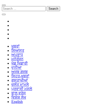
Skip
Skip
to
to
Search
navigation
content
for:
ਖਬਰਾਂ
PanjabiLok.net – Latest Panjabi News
ਸਿਆਸਤ
ਅਪਰਾਧ
ਮਨੋਰੰਜਨ
ਖੇਡ ਖਿਡਾਰੀ
ਦੁਨੀਆ
ਅਜਬ ਗਜਬ
ਸਿਹਤ-ਖਬਰਾਂ
ਗੁਸਤਾਖੀਆਂ
ਚਲੰਤ ਮਾਮਲੇ
ਪ੍ਰਵਾਸੀ ਮਸਲੇ
ਬਾਲ ਵਰੇਸ
ਵਿਸ਼ੇਸ਼ ਲੇਖ
English