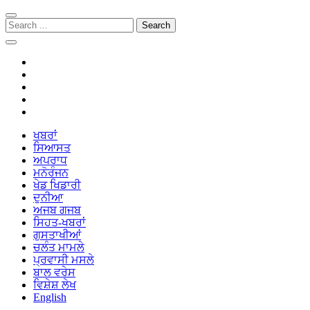
Skip
Skip
to
to
Search
navigation
content
for:
ਖਬਰਾਂ
PanjabiLok.net – Latest Panjabi News
ਸਿਆਸਤ
ਅਪਰਾਧ
ਮਨੋਰੰਜਨ
ਖੇਡ ਖਿਡਾਰੀ
ਦੁਨੀਆ
ਅਜਬ ਗਜਬ
ਸਿਹਤ-ਖਬਰਾਂ
ਗੁਸਤਾਖੀਆਂ
ਚਲੰਤ ਮਾਮਲੇ
ਪ੍ਰਵਾਸੀ ਮਸਲੇ
ਬਾਲ ਵਰੇਸ
ਵਿਸ਼ੇਸ਼ ਲੇਖ
English