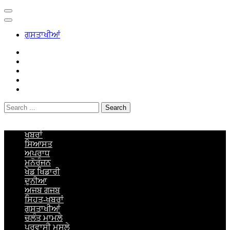
ਗੁਸਤਾਖੀਆਂ
Search
for:
PanjabiLok.net – Latest Panjabi News
ਖਬਰਾਂ
ਸਿਆਸਤ
ਅਪਰਾਧ
ਮਨੋਰੰਜਨ
ਖੇਡ ਖਿਡਾਰੀ
ਦੁਨੀਆ
ਅਜਬ ਗਜਬ
ਸਿਹਤ-ਖਬਰਾਂ
ਗੁਸਤਾਖੀਆਂ
ਚਲੰਤ ਮਾਮਲੇ
ਪ੍ਰਵਾਸੀ ਮਸਲੇ