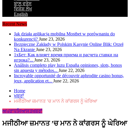
ਬਾਲ ਵਰੇਸ
ਵਿਸ਼ੇਸ਼ ਲੇਖ
English
Recent News
Jak działa aplikacja mobilna Mostbet w porównaniu do
konkurencji?
June 23, 2026
Bezpieczne Zakłady w Polskim Kasynie Online Blik: Orzeł
Na Ekranie
June 23, 2026
1хБет: Как влияет время приема и расчета ставки на
игрока?...
June 23, 2026
Análisis completo play luzu España opiniones, slots, bonos
sin apuesta y métodos...
June 22, 2026
Incroyable opportunité de découvrir aphrodite casino bonus,
jeux, application et...
June 22, 2026
Home
ਖਬਰਾਂ
ਮਜੀਠੀਆ ਜ਼ਮਾਨਤ ’ਚ ਮਾਨ ਨੇ ਕਾਂਗਰਸ ਨੂੰ ਘੇਰਿਆ
ਅਪਰਾਧ
ਸਿਆਸਤ
ਖਬਰਾਂ
ਮਜੀਠੀਆ ਜ਼ਮਾਨਤ ’ਚ ਮਾਨ ਨੇ ਕਾਂਗਰਸ ਨੂੰ ਘੇਰਿਆ