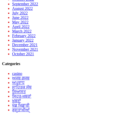
September 2022
August 2022
July 2022
June 2022
May 2022
April 2022
March 2022
February 2022
January 2022
December 2021
November 2021
October 2021
Categories
casino
ਅਜਬ ਗਜਬ
ਅਪਰਾਧ
ਸਾਹਿਤਕ ਸੱਥ
ਸਿਆਸਤ
ਸਿਹਤ-ਖਬਰਾਂ
ਖਬਰਾਂ
ਖੇਡ ਖਿਡਾਰੀ
ਗੁਸਤਾਖੀਆਂ