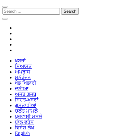
Skip
Skip
to
to
Search
navigation
content
for:
ਖਬਰਾਂ
PanjabiLok.net – Latest Panjabi News
ਸਿਆਸਤ
ਅਪਰਾਧ
ਮਨੋਰੰਜਨ
ਖੇਡ ਖਿਡਾਰੀ
ਦੁਨੀਆ
ਅਜਬ ਗਜਬ
ਸਿਹਤ-ਖਬਰਾਂ
ਗੁਸਤਾਖੀਆਂ
ਚਲੰਤ ਮਾਮਲੇ
ਪ੍ਰਵਾਸੀ ਮਸਲੇ
ਬਾਲ ਵਰੇਸ
ਵਿਸ਼ੇਸ਼ ਲੇਖ
English