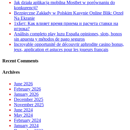
Jak działa aplikacja mobilna Mostbet w porównaniu do
konkurencji?
Bezpieczne Zakłady w Polskim Kasynie Online Blik: Orzeł
Na Ekranie
1хБет: Как влияет время приема и расчета ставки на
игрока?
Análisis completo play luzu España opiniones, slots, bonos
sin apuesta y métodos de pago seguros
Incroyable opportunité de découvrir aphrodite casino bonus,
jeux, application et astuces pour les joueurs français
Recent Comments
Archives
June 2026
February 2026
January 2026
December 2025
November 2025
June 2024
May 2024
February 2024
January 2024