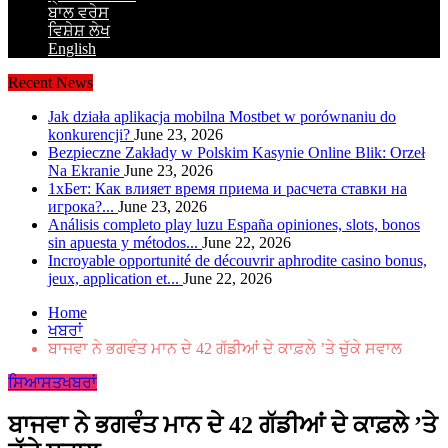
ਬਾਲ ਵਰੇਸ
ਵਿਸ਼ੇਸ਼ ਲੇਖ
English
Recent News
Jak działa aplikacja mobilna Mostbet w porównaniu do
konkurencji?
June 23, 2026
Bezpieczne Zakłady w Polskim Kasynie Online Blik: Orzeł
Na Ekranie
June 23, 2026
1хБет: Как влияет время приема и расчета ставки на
игрока?...
June 23, 2026
Análisis completo play luzu España opiniones, slots, bonos
sin apuesta y métodos...
June 22, 2026
Incroyable opportunité de découvrir aphrodite casino bonus,
jeux, application et...
June 22, 2026
Home
ਖਬਰਾਂ
ਬਾਜਵਾ ਨੇ ਭਗਵੰਤ ਮਾਨ ਦੇ 42 ਗੱਡੀਆਂ ਦੇ ਕਾਫ਼ਲੇ ’ਤੇ ਚੁੱਕੇ ਸਵਾਲ
ਸਿਆਸਤ
ਖਬਰਾਂ
ਬਾਜਵਾ ਨੇ ਭਗਵੰਤ ਮਾਨ ਦੇ 42 ਗੱਡੀਆਂ ਦੇ ਕਾਫ਼ਲੇ ’ਤੇ