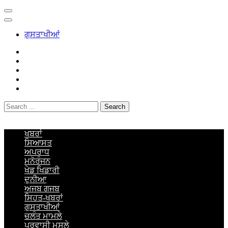
ਗੁਸਤਾਖੀਆਂ
Search
for:
PanjabiLok.net – Latest Panjabi News
ਖਬਰਾਂ
ਸਿਆਸਤ
ਅਪਰਾਧ
ਮਨੋਰੰਜਨ
ਖੇਡ ਖਿਡਾਰੀ
ਦੁਨੀਆ
ਅਜਬ ਗਜਬ
ਸਿਹਤ-ਖਬਰਾਂ
ਗੁਸਤਾਖੀਆਂ
ਚਲੰਤ ਮਾਮਲੇ
ਪ੍ਰਵਾਸੀ ਮਸਲੇ