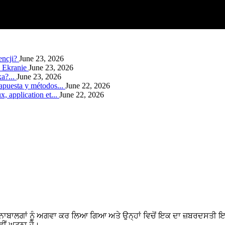
encji?
June 23, 2026
a Ekranie
June 23, 2026
а?...
June 23, 2026
 apuesta y métodos...
June 22, 2026
, application et...
June 22, 2026
 ਦੋ ਨਾਬਾਲਗਾਂ ਨੂੰ ਅਗਵਾ ਕਰ ਲਿਆ ਗਿਆ ਅਤੇ ਉਨ੍ਹਾਂ ਵਿਚੋਂ ਇਕ ਦਾ ਜ਼ਬਰਦ
ੀਂ ਘਟਨਾ ਹੈ।