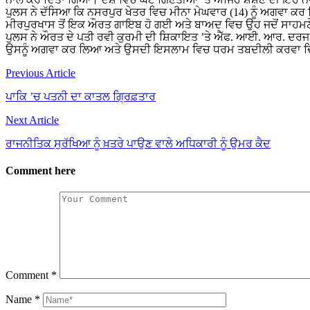
ਪੁਲਸ ਨੇ ਦੱਸਿਆ ਕਿ ਨਸਰਪੁਰ ਖੇਤਰ ਵਿਚ ਮੀਨਾ ਮੇਘਵਾਰ (14) ਨੂੰ ਅਗਵਾ 
ਮੀਰਪੁਰਖਾਸ ਤੋਂ ਇਕ ਔਰਤ ਗਾਇਬ ਹੋ ਗਈ ਅਤੇ ਬਾਅਦ ਵਿਚ ਉਹ ਜਦੋਂ ਸਾਹਮਣ
ਪੁਲਸ ਨੇ ਔਰਤ ਦੇ ਪਤੀ ਰਵੀ ਕੁਰਮੀ ਦੀ ਸ਼ਿਕਾਇਤ ’ਤੇ ਐੱਫ. ਆਈ. ਆਰ. ਦਰਜ ਕ
ਉਸਨੂੰ ਅਗਵਾ ਕਰ ਲਿਆ ਅਤੇ ਉਸਦੀ ਇਸਲਾਮ ਵਿਚ ਧਰਮ ਤਬਦੀਲੀ ਕਰਵਾ ਦਿੱਤੀ।
Post
Previous Article
navigation
ਪਾਕਿ ’ਚ ਪਤਨੀ ਦਾ ਕਾਤਲ ਗ੍ਰਿਫ਼ਤਾਰ
Next Article
ਰਾਜਨੀਤਿਕ ਸੁਰੱਖਿਆ ਨੂੰ ਖ਼ਤਰੇ ਪਾਉਣ ਵਾਲੇ ਅਧਿਕਾਰੀ ਨੂੰ ਉਮਰ ਕੈਦ
Comment here
Comment
*
Name
*