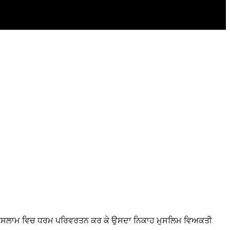
ਸਤੀ ਇਸਲਾਮ ਵਿਚ ਧਰਮ ਪਰਿਵਰਤਨ ਕਰ ਕੇ ਉਸਦਾ ਨਿਕਾਹ ਮੁਸਲਿਮ ਵਿਅਕਤੀ