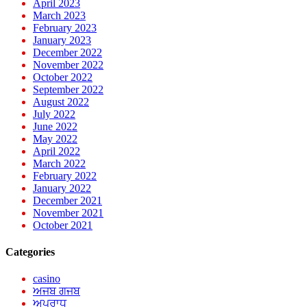
April 2023
March 2023
February 2023
January 2023
December 2022
November 2022
October 2022
September 2022
August 2022
July 2022
June 2022
May 2022
April 2022
March 2022
February 2022
January 2022
December 2021
November 2021
October 2021
Categories
casino
ਅਜਬ ਗਜਬ
ਅਪਰਾਧ