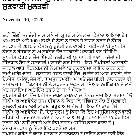
ਸੁਣਵਾਈ ਮੁਲਤਵੀ
November 10, 2022
0
ਨਵੀਂ ਦਿੱਲੀ-
ਨੋਟਬੰਦੀ ਦੇ ਮਾਮਲੇ ਦੀ ਸੁਪਰੀਮ ਕੋਰਟ ਦਾ ਫੈਸਲਾ ਆਇਆ ਹੈ।
500 ਰੁਪਏ ਅਤੇ 1000 ਰੁਪਏ ਦੇ ਨੋਟਾਂ ਨੂੰ ਚਲਨ ਤੋਂ ਬਾਹਰ ਕਰਨ ਦੇ ਕੇਂਦਰ
ਸਰਕਾਰ ਦੇ 2016 ਦੇ ਫ਼ੈਸਲੇ ਨੂੰ ਚੁਣੌਤੀ ਦੇਣ ਵਾਲੀਆਂ ਪਟੀਸ਼ਨਾਂ ‘ਤੇ ਸੁਪਰੀਮ
ਕੋਰਟ ਨੇ ਬੁੱਧਵਾਰ ਨੂੰ 24 ਨਵੰਬਰ ਤੱਕ ਸੁਣਵਾਈ ਮੁਲਤਵੀ ਕਰ ਦਿੱਤੀ ਹੈ।
ਸੁਪਰੀਮ ਕੋਰਟ ਦੇ ਜੱਜ ਐੱਸ.ਏ. ਨਜ਼ੀਰ ਦੀ ਪ੍ਰਧਾਨਗੀ ਵਾਲੀ 5 ਜੱਜਾਂ ਦੀ
ਸੰਵਿਧਾਨ ਬੈਂਚ ਨੇ ਸੁਣਵਾਈ ਮੁਲਤਵੀ ਕਰ ਦਿੱਤੀ। ਇਸ ਤੋਂ ਪਹਿਲਾਂ ਅਟਾਰਨੀ
ਜਨਰਲ ਆਰ. ਵੈਂਕਟਰਮਾਨੀ ਨੇ ਮਾਮਲੇ ‘ਚ ਹਲਫਨਾਮਾ ਦਾਇਰ ਕਰਨ ਲਈ
ਸਮਾਂ ਮੰਗਿਆ ਸੀ। ਸੁਣਵਾਈ ਕਰਨ ਵਾਲੀ ਬੈਂਚ ‘ਚ ਜੱਜ ਬੀ.ਆਰ. ਗਵਈ, ਜੱਜ
ਏ.ਐੱਸ. ਬੋਪੰਨਾ, ਜੱਜ ਵੀ. ਰਾਮਸੁਬਰਮਣੀਅਮ ਅਤੇ ਜੱਜ ਬੀ.ਵੀ. ਨਾਗਰਤਨਾ ਵੀ
ਸ਼ਾਮਲ ਰਹੇ। ਵੈਂਕਟਰਮਾਨੀ ਨੇ ਸੰਪੂਰਨ ਹਲਫ਼ਨਾਮਾ ਤਿਆਰ ਨਹੀਂ ਕਰਨ ਦੇ ਲਈ
ਖੇਦ ਜਤਾਇਆ ਅਤੇ ਇੱਕ ਹਫ਼ਤੇ ਦਾ ਸਮਾਂ ਮੰਗਿਆ।
ਸੁਪਰੀਮ ਕੋਰਟ ਵਿੱਚ ਪਟੀਸ਼ਨ ਦਖਲ ਕਰਨ ਵਾਲੇ ਵਿਵੇਕ ਨਾਰਾਇਣ ਸ਼ਰਮਾ ਵੱਲੋਂ
ਸੀਨੀਅਰ ਐਡਵੋਕੇਟ ਸ਼ਾਮ ਦੀਵਾਨ ਨੇ ਕਿਹਾ ਕਿ ਸੰਵਿਧਾਨ ਬੈਂਚ ਤੋਂ ਸੁਣਵਾਈ
ਮੁਲਤਵੀ ਕਰਨ ਲਈ ਕਹਿਣਾ ਬਹੁਤ ਆਮ ਗੱਲ ਹੈ। ਇਕ ਪੱਖਕਾਰ ਵੱਲੋਂ
ਸੀਨੀਅਰ ਐਡਵੋਕੇਟ ਪੀ. ਚਿਦਾਂਬਰਮ ਨੇ ਕਿਹਾ ਕਿ ਇਹ ਅਸਹਿਜ ਕਰਨ ਵਾਲੀ
ਸਥਿਤੀ ਹੈ। ਜੱਜ ਨਾਗਰਤਨਾ ਨੇ ਕਿਹਾ ਕਿ ਆਮ ਰੂਪ ਨਾਲ ਸੰਵਿਧਾਨ ਬੈਂਚ ਇਸ
ਤਰ੍ਹਾਂ ਕੰਮ ਨਹੀਂ ਕਰਦੀ ਅਤੇ ਇਹ ਬਹੁਤ ਅਸਹਿਜ ਕਰਨ ਵਾਲਾ ਹੈ।
ਕੇਂਦਰ ਸਰਕਾਰ ਨੂੰ ਦਿੱਤਾ ਇੱਕ ਹਫਤੇ ਦਾ ਸਮਾਂ
ਸੁਪਰੀਮ ਕਰੋਟ ਨੇ ਕੇਂਦਰ ਸਰਕਾਰ ਨੂੰ ਹਲਫ਼ਨਾਮਾ ਦਾਇਰ ਕਰਨ ਲਈ ਇੱਕ