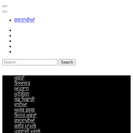
ਗੁਸਤਾਖੀਆਂ
Search
for:
PanjabiLok.net – Latest Panjabi News
ਖਬਰਾਂ
ਸਿਆਸਤ
ਅਪਰਾਧ
ਮਨੋਰੰਜਨ
ਖੇਡ ਖਿਡਾਰੀ
ਦੁਨੀਆ
ਅਜਬ ਗਜਬ
ਸਿਹਤ-ਖਬਰਾਂ
ਗੁਸਤਾਖੀਆਂ
ਚਲੰਤ ਮਾਮਲੇ
ਪ੍ਰਵਾਸੀ ਮਸਲੇ