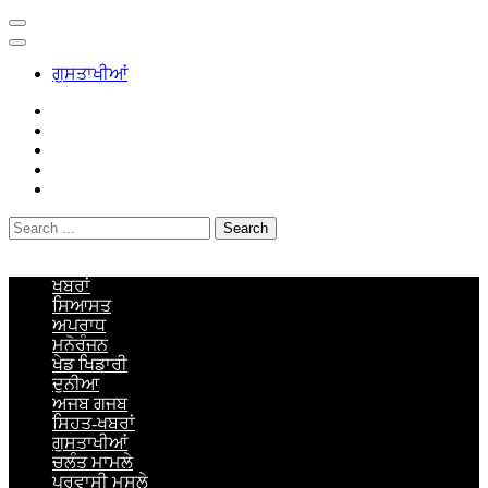
ਗੁਸਤਾਖੀਆਂ
Search
for:
PanjabiLok.net – Latest Panjabi News
ਖਬਰਾਂ
ਸਿਆਸਤ
ਅਪਰਾਧ
ਮਨੋਰੰਜਨ
ਖੇਡ ਖਿਡਾਰੀ
ਦੁਨੀਆ
ਅਜਬ ਗਜਬ
ਸਿਹਤ-ਖਬਰਾਂ
ਗੁਸਤਾਖੀਆਂ
ਚਲੰਤ ਮਾਮਲੇ
ਪ੍ਰਵਾਸੀ ਮਸਲੇ