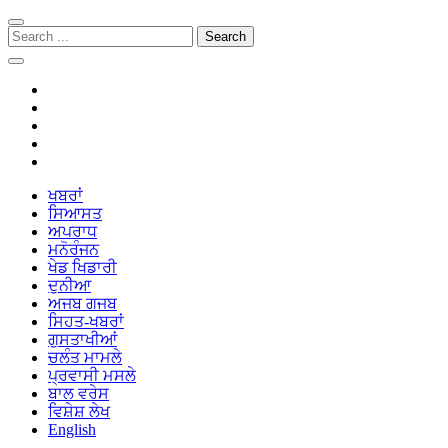
Skip
Skip
to
to
Search
navigation
content
for:
ਖਬਰਾਂ
PanjabiLok.net – Latest Panjabi News
ਸਿਆਸਤ
ਅਪਰਾਧ
ਮਨੋਰੰਜਨ
ਖੇਡ ਖਿਡਾਰੀ
ਦੁਨੀਆ
ਅਜਬ ਗਜਬ
ਸਿਹਤ-ਖਬਰਾਂ
ਗੁਸਤਾਖੀਆਂ
ਚਲੰਤ ਮਾਮਲੇ
ਪ੍ਰਵਾਸੀ ਮਸਲੇ
ਬਾਲ ਵਰੇਸ
ਵਿਸ਼ੇਸ਼ ਲੇਖ
English