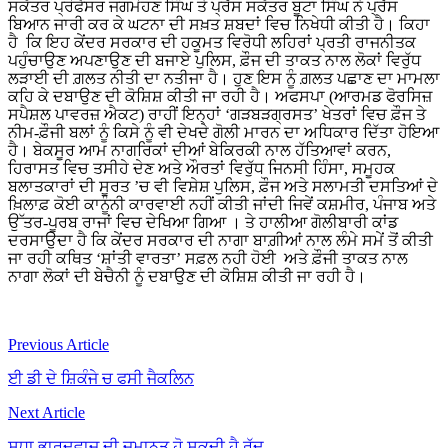
ਸਕੱਤਰ ਪ੍ਰੋਫੈਸਰ ਜਗਮੋਹਣ ਸਿੰਘ ਤੇ ਪ੍ਰੈੱਸ ਸਕੱਤਰ ਬੂਟਾ ਸਿੰਘ ਨੇ ਪ੍ਰੈੱਸ
ਬਿਆਨ ਜਾਰੀ ਕਰ ਕੇ ਘਟਨਾ ਦੀ ਸਖ਼ਤ ਸ਼ਬਦਾਂ ਵਿਚ ਨਿਖੇਧੀ ਕੀਤੀ ਹੈ। ਕਿਹਾ
ਹੈ ਕਿ ਇਹ ਕੇਂਦਰ ਸਰਕਾਰ ਦੀ ਹਕੂਮਤ ਵਿਰੋਧੀ ਲਹਿਰਾਂ ਪ੍ਰਤੀ ਰਾਜਨੀਤਕ
ਪਹੁੰਚਾਉਣ ਅਪਣਾਉਣ ਦੀ ਬਜਾਏ ਪੁਲਿਸ, ਫ਼ੌਜ ਦੀ ਤਾਕਤ ਨਾਲ ਲੋਕਾਂ ਵਿਰੁੱਧ
ਲੜਾਈ ਦੀ ਗ਼ਲਤ ਨੀਤੀ ਦਾ ਨਤੀਜਾ ਹੈ। ਹੁਣ ਇਸ ਨੂੰ ਗ਼ਲਤ ਪਛਾਣ ਦਾ ਮਾਮਲਾ
ਕਹਿ ਕੇ ਦਬਾਉਣ ਦੀ ਕੋਸ਼ਿਸ਼ ਕੀਤੀ ਜਾ ਰਹੀ ਹੈ। ਅਫਸਪਾ (ਆਰਮਡ ਫੋਰਸਿਜ਼
ਸਪੈਸ਼ਲ ਪਾਵਰਜ਼ ਐਕਟ) ਰਾਹੀਂ ਇਨ੍ਹਾਂ ‘ਗੜਬੜਗ੍ਰਸਤ’ ਖੇਤਰਾਂ ਵਿਚ ਫ਼ੌਜ ਤੇ
ਨੀਮ-ਫ਼ੌਜੀ ਬਲਾਂ ਨੂੰ ਕਿਸੇ ਨੂੰ ਵੀ ਦੇਖਦੇ ਗੋਲੀ ਮਾਰਨ ਦਾ ਅਧਿਕਾਰ ਦਿੱਤਾ ਹੋਇਆ
ਹੈ। ਬੇਕਸੂਰ ਆਮ ਨਾਗਰਿਕਾਂ ਦੀਆਂ ਬੇਕਿਰਕੀ ਨਾਲ ਹੱਤਿਆਵਾਂ ਕਰਨ,
ਹਿਰਾਸਤ ਵਿਚ ਤਸੀਹੇ ਦੇਣ ਅਤੇ ਔਰਤਾਂ ਵਿਰੁੱਧ ਜਿਨਸੀ ਹਿੰਸਾ, ਸਮੂਹਕ
ਬਲਾਤਕਾਰਾਂ ਦੀ ਸੂਰਤ ’ਚ ਵੀ ਵਿਸ਼ੇਸ਼ ਪੁਲਿਸ, ਫ਼ੌਜ ਅਤੇ ਸਲਾਮਤੀ ਦਸਤਿਆਂ ਦੇ
ਖ਼ਿਲਾਫ਼ ਕੋਈ ਕਾਨੂੰਨੀ ਕਾਰਵਾਈ ਨਹੀਂ ਕੀਤੀ ਜਾਂਦੀ ਜਿਵੇਂ ਕਸ਼ਮੀਰ, ਪੰਜਾਬ ਅਤੇ
ਉੱਤਰ-ਪੂਰਬ ਰਾਜਾਂ ਵਿਚ ਦੇਖਿਆ ਗਿਆ । ਤੇ ਹਾਲੀਆ ਗੋਲੀਬਾਰੀ ਕਾਂਡ
ਦਰਸਾਉਦਾ ਹੈ ਕਿ ਕੇਂਦਰ ਸਰਕਾਰ ਦੀ ਨਾਗਾ ਬਾਗ਼ੀਆਂ ਨਾਲ ਲੰਮੇ ਸਮੇਂ ਤੋਂ ਕੀਤੀ
ਜਾ ਰਹੀ ਕਥਿਤ ‘ਸ਼ਾਂਤੀ ਵਾਰਤਾ’ ਸਫ਼ਲ ਨਹੀ ਹੋਈ ਅਤੇ ਫ਼ੌਜੀ ਤਾਕਤ ਨਾਲ
ਨਾਗਾ ਲੋਕਾਂ ਦੀ ਬੇਚੈਨੀ ਨੂੰ ਦਬਾਉਣ ਦੀ ਕੋਸ਼ਿਸ਼ ਕੀਤੀ ਜਾ ਰਹੀ ਹੈ।
Post
Previous Article
navigation
ਈ ਡੀ ਦੇ ਸ਼ਿਕੰਜੇ ਚ ਫਸੀ ਜੈਕਲਿਨ
Next Article
ਸੁਧਾ ਭਾਰਦਵਾਜ ਦੀ ਜ਼ਮਾਨਤ ਹੋ ਸਕਦੀ ਹੈ ਰੱਦ