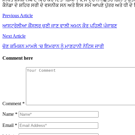
ਕੈਨੇਡਾ ਦੇ ਸ਼ਹਿਰ ਸਰੀ ਦੇ ਵਸਨੀਕ ਸਨ ਅਤੇ ਇਸ ਸਮੇਂ ਆਪਣੇ ਪੁੱਤਰ ਅਤੇ ਧੀ
Post
Previous Article
navigation
ਆਸਟ੍ਰੇਲੀਆ ਕੌਂਸਲਰ ਚੁਣੀ ਜਾਣ ਵਾਲੀ ਅਮਨ ਕੌਰ ਪਹਿਲੀ ਪੰਜਾਬਣ
Next Article
ਚੋਣ ਕਮਿਸ਼ਨ ਮਾਮਲੇ ‘ਚ ਇਮਰਾਨ ਨੂੰ ਮਾਣਹਾਨੀ ਨੋਟਿਸ ਜਾਰੀ
Comment here
Comment
*
Name
*
Email
*