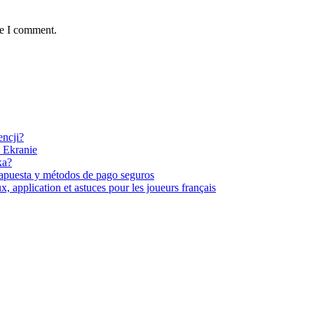
me I comment.
encji?
 Ekranie
ка?
n apuesta y métodos de pago seguros
, application et astuces pour les joueurs français