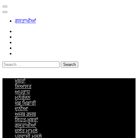
ਗੁਸਤਾਖੀਆਂ
Search
for:
PanjabiLok.net – Latest Panjabi News
ਖਬਰਾਂ
ਸਿਆਸਤ
ਅਪਰਾਧ
ਮਨੋਰੰਜਨ
ਖੇਡ ਖਿਡਾਰੀ
ਦੁਨੀਆ
ਅਜਬ ਗਜਬ
ਸਿਹਤ-ਖਬਰਾਂ
ਗੁਸਤਾਖੀਆਂ
ਚਲੰਤ ਮਾਮਲੇ
ਪ੍ਰਵਾਸੀ ਮਸਲੇ