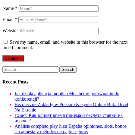
Name
*
Email
*
Website
Save my name, email, and website in this browser for the next
time I comment.
Search
for:
Recent Posts
Jak działa aplikacja mobilna Mostbet w porównaniu do
konkurencji?
Bezpieczne Zakłady w Polskim Kasynie Online Blik: Orzeł
Na Ekranie
1хБет: Как влияет время приема и расчета ставки на
игрока?
Análisis completo play luzu España opiniones, slots, bonos
sin apuesta y métodos de pago seguros