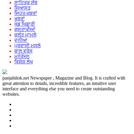
ਸਾਹਿਤਕ ਸੱਥ
ਸਿਆਸਤ
ਸਿਹਤ-ਖਬਰਾਂ
ਖਬਰਾਂ
ਖੇਡ ਖਿਡਾਰੀ
ਗੁਸਤਾਖੀਆਂ
ਚਲੰਤ ਮਾਮਲੇ
ਦੁਨੀਆ
ਪ੍ਰਵਾਸੀ ਮਸਲੇ
ਬਾਲ ਵਰੇਸ
ਮਨੋਰੰਜਨ
ਵਿਸ਼ੇਸ਼ ਲੇਖ
panjabilok.net Newspaper , Magazine and Blog. It is crafted with
great attention to details, incredible features, an intuitive user
interface and everything else you need to create outstanding
websites.