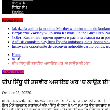
ਬਾਲ ਵਰੇਸ
ਵਿਸ਼ੇਸ਼ ਲੇਖ
English
Recent News
Jak działa aplikacja mobilna Mostbet w porównaniu do konkur
Bezpieczne Zakłady w Polskim Kasynie Online Blik: Orzeł N
1хБет: Как влияет время приема и расчета ставки на игрок
Análisis completo play luzu España opiniones, slots, bonos sin
Incroyable opportunité de découvrir aphrodite casino bonus, jeux
Home
ਖਬਰਾਂ
ਦੀਪ ਸਿੱਧੂ ਦੀ ਤਸਵੀਰ ਅਜਾਇਬ ਘਰ ’ਚ ਲਾਉਣ ਦੀ ਮੰਗ
ਸਿਆਸਤ
ਖਬਰਾਂ
ਦੀਪ ਸਿੱਧੂ ਦੀ ਤਸਵੀਰ ਅਜਾਇਬ ਘਰ ’ਚ ਲਾਉਣ ਦੀ 
October 23, 2022
0
ਅੰਮ੍ਰਿਤਸਰ-ਅੱਜ ਸ੍ਰੀ ਅਕਾਲ ਤਖ਼ਤ ਸਾਹਿਬ ਦੇ ਜਥੇਦਾਰ ਗਿਆਨੀ ਹਰਪ੍ਰੀਤ ਸਿੰ
ਇਸ ਮੌਕੇ ਗੱਲਬਾਤ ਕਰਦਿਆਂ ਦੀਪ ਸਿੱਧੂ ਦੇ ਭਰਾ ਨੇ ਆਖਿਆ ਕਿ ਉਹ ਦਰਬਾਰ 
ਵਿਚ ਦੀਪ ਸਿੱਧੂ ਦੀ ਤਸਵੀਰ ਲਗਾਈ ਜਾਵੇ। ਉਨ੍ਹਾਂ ਦੱਸਿਆ ਕਿ ਜਥੇਦਾਰ ਨੇ 