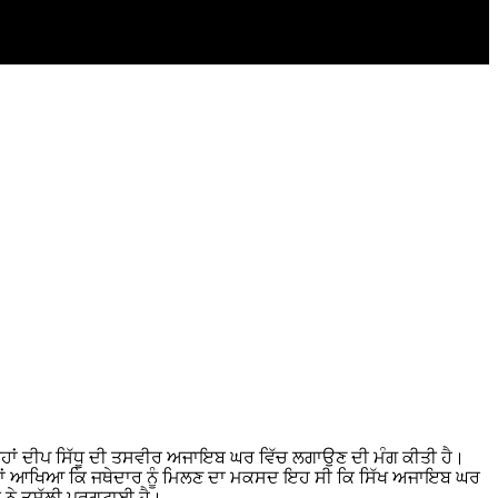
੍ਹਾਂ ਦੀਪ ਸਿੱਧੂ ਦੀ ਤਸਵੀਰ ਅਜਾਇਬ ਘਰ ਵਿੱਚ ਲਗਾਉਣ ਦੀ ਮੰਗ ਕੀਤੀ ਹੈ।
੍ਹਾਂ ਆਖਿਆ ਕਿ ਜਥੇਦਾਰ ਨੂੰ ਮਿਲਣ ਦਾ ਮਕਸਦ ਇਹ ਸੀ ਕਿ ਸਿੱਖ ਅਜਾਇਬ ਘਰ
 ਨੇ ਤਸੱਲੀ ਪ੍ਰਗਟਾਈ ਹੈ।