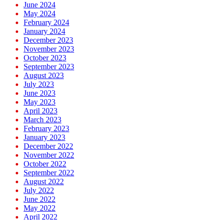
June 2024
May 2024
February 2024
January 2024
December 2023
November 2023
October 2023
September 2023
August 2023
July 2023
June 2023
May 2023
April 2023
March 2023
February 2023
January 2023
December 2022
November 2022
October 2022
September 2022
August 2022
July 2022
June 2022
May 2022
April 2022