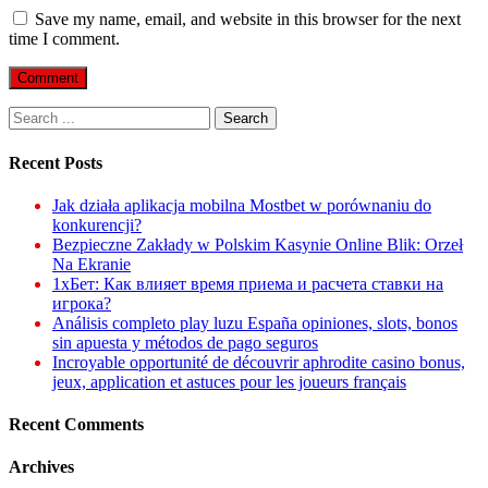
Save my name, email, and website in this browser for the next
time I comment.
Search
for:
Recent Posts
Jak działa aplikacja mobilna Mostbet w porównaniu do
konkurencji?
Bezpieczne Zakłady w Polskim Kasynie Online Blik: Orzeł
Na Ekranie
1хБет: Как влияет время приема и расчета ставки на
игрока?
Análisis completo play luzu España opiniones, slots, bonos
sin apuesta y métodos de pago seguros
Incroyable opportunité de découvrir aphrodite casino bonus,
jeux, application et astuces pour les joueurs français
Recent Comments
Archives