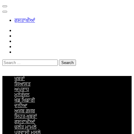
ਗੁਸਤਾਖੀਆਂ
Search
for:
PanjabiLok.net – Latest Panjabi News
ਖਬਰਾਂ
ਸਿਆਸਤ
ਅਪਰਾਧ
ਮਨੋਰੰਜਨ
ਖੇਡ ਖਿਡਾਰੀ
ਦੁਨੀਆ
ਅਜਬ ਗਜਬ
ਸਿਹਤ-ਖਬਰਾਂ
ਗੁਸਤਾਖੀਆਂ
ਚਲੰਤ ਮਾਮਲੇ
ਪ੍ਰਵਾਸੀ ਮਸਲੇ