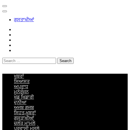
ਗੁਸਤਾਖੀਆਂ
Search
for:
PanjabiLok.net – Latest Panjabi News
ਖਬਰਾਂ
ਸਿਆਸਤ
ਅਪਰਾਧ
ਮਨੋਰੰਜਨ
ਖੇਡ ਖਿਡਾਰੀ
ਦੁਨੀਆ
ਅਜਬ ਗਜਬ
ਸਿਹਤ-ਖਬਰਾਂ
ਗੁਸਤਾਖੀਆਂ
ਚਲੰਤ ਮਾਮਲੇ
ਪ੍ਰਵਾਸੀ ਮਸਲੇ