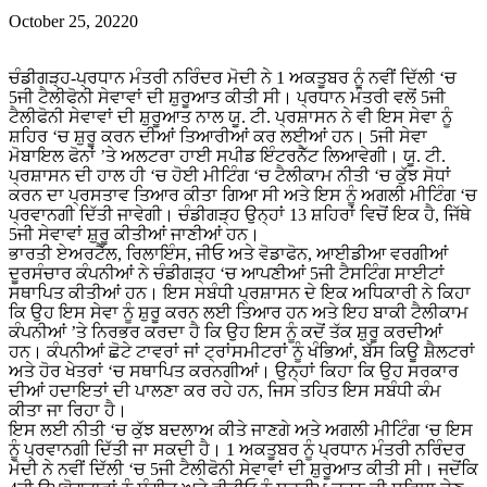
October 25, 2022
0
ਚੰਡੀਗੜ੍ਹ-ਪ੍ਰਧਾਨ ਮੰਤਰੀ ਨਰਿੰਦਰ ਮੋਦੀ ਨੇ 1 ਅਕਤੂਬਰ ਨੂੰ ਨਵੀਂ ਦਿੱਲੀ ‘ਚ
5ਜੀ ਟੈਲੀਫੋਨੀ ਸੇਵਾਵਾਂ ਦੀ ਸ਼ੁਰੂਆਤ ਕੀਤੀ ਸੀ। ਪ੍ਰਧਾਨ ਮੰਤਰੀ ਵਲੋਂ 5ਜੀ
ਟੈਲੀਫੋਨੀ ਸੇਵਾਵਾਂ ਦੀ ਸ਼ੁਰੂਆਤ ਨਾਲ ਯੂ. ਟੀ. ਪ੍ਰਸ਼ਾਸਨ ਨੇ ਵੀ ਇਸ ਸੇਵਾ ਨੂੰ
ਸ਼ਹਿਰ ‘ਚ ਸ਼ੁਰੂ ਕਰਨ ਦੀਆਂ ਤਿਆਰੀਆਂ ਕਰ ਲਈਆਂ ਹਨ। 5ਜੀ ਸੇਵਾ
ਮੋਬਾਇਲ ਫੋਨਾਂ ’ਤੇ ਅਲਟਰਾ ਹਾਈ ਸਪੀਡ ਇੰਟਰਨੈੱਟ ਲਿਆਵੇਗੀ। ਯੂ. ਟੀ.
ਪ੍ਰਸ਼ਾਸਨ ਦੀ ਹਾਲ ਹੀ ‘ਚ ਹੋਈ ਮੀਟਿੰਗ ‘ਚ ਟੈਲੀਕਾਮ ਨੀਤੀ ‘ਚ ਕੁੱਝ ਸੋਧਾਂ
ਕਰਨ ਦਾ ਪ੍ਰਸਤਾਵ ਤਿਆਰ ਕੀਤਾ ਗਿਆ ਸੀ ਅਤੇ ਇਸ ਨੂੰ ਅਗਲੀ ਮੀਟਿੰਗ ‘ਚ
ਪ੍ਰਵਾਨਗੀ ਦਿੱਤੀ ਜਾਵੇਗੀ। ਚੰਡੀਗੜ੍ਹ ਉਨ੍ਹਾਂ 13 ਸ਼ਹਿਰਾਂ ਵਿਚੋਂ ਇਕ ਹੈ, ਜਿੱਥੇ
5ਜੀ ਸੇਵਾਵਾਂ ਸ਼ੁਰੂ ਕੀਤੀਆਂ ਜਾਣੀਆਂ ਹਨ।
ਭਾਰਤੀ ਏਅਰਟੈੱਲ, ਰਿਲਾਇੰਸ, ਜੀਓ ਅਤੇ ਵੋਡਾਫੋਨ, ਆਈਡੀਆ ਵਰਗੀਆਂ
ਦੂਰਸੰਚਾਰ ਕੰਪਨੀਆਂ ਨੇ ਚੰਡੀਗੜ੍ਹ ‘ਚ ਆਪਣੀਆਂ 5ਜੀ ਟੈਸਟਿੰਗ ਸਾਈਟਾਂ
ਸਥਾਪਿਤ ਕੀਤੀਆਂ ਹਨ। ਇਸ ਸਬੰਧੀ ਪ੍ਰਸ਼ਾਸਨ ਦੇ ਇਕ ਅਧਿਕਾਰੀ ਨੇ ਕਿਹਾ
ਕਿ ਉਹ ਇਸ ਸੇਵਾ ਨੂੰ ਸ਼ੁਰੂ ਕਰਨ ਲਈ ਤਿਆਰ ਹਨ ਅਤੇ ਇਹ ਬਾਕੀ ਟੈਲੀਕਾਮ
ਕੰਪਨੀਆਂ ’ਤੇ ਨਿਰਭਰ ਕਰਦਾ ਹੈ ਕਿ ਉਹ ਇਸ ਨੂੰ ਕਦੋਂ ਤੱਕ ਸ਼ੁਰੂ ਕਰਦੀਆਂ
ਹਨ। ਕੰਪਨੀਆਂ ਛੋਟੇ ਟਾਵਰਾਂ ਜਾਂ ਟ੍ਰਾਂਸਮੀਟਰਾਂ ਨੂੰ ਖੰਭਿਆਂ, ਬੱਸ ਕਿਊ ਸ਼ੈਲਟਰਾਂ
ਅਤੇ ਹੋਰ ਖੇਤਰਾਂ ‘ਚ ਸਥਾਪਿਤ ਕਰਨਗੀਆਂ। ਉਨ੍ਹਾਂ ਕਿਹਾ ਕਿ ਉਹ ਸਰਕਾਰ
ਦੀਆਂ ਹਦਾਇਤਾਂ ਦੀ ਪਾਲਣਾ ਕਰ ਰਹੇ ਹਨ, ਜਿਸ ਤਹਿਤ ਇਸ ਸਬੰਧੀ ਕੰਮ
ਕੀਤਾ ਜਾ ਰਿਹਾ ਹੈ।
ਇਸ ਲਈ ਨੀਤੀ ‘ਚ ਕੁੱਝ ਬਦਲਾਅ ਕੀਤੇ ਜਾਣਗੇ ਅਤੇ ਅਗਲੀ ਮੀਟਿੰਗ ‘ਚ ਇਸ
ਨੂੰ ਪ੍ਰਵਾਨਗੀ ਦਿੱਤੀ ਜਾ ਸਕਦੀ ਹੈ। 1 ਅਕਤੂਬਰ ਨੂੰ ਪ੍ਰਧਾਨ ਮੰਤਰੀ ਨਰਿੰਦਰ
ਮੋਦੀ ਨੇ ਨਵੀਂ ਦਿੱਲੀ ‘ਚ 5ਜੀ ਟੈਲੀਫੋਨੀ ਸੇਵਾਵਾਂ ਦੀ ਸ਼ੁਰੂਆਤ ਕੀਤੀ ਸੀ। ਜਦੋਂਕਿ