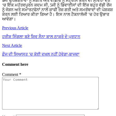
4ਜੀ ਉਪਭੋਗਤਾਵਾਂ ਨੂੰ ਸੰਗੀਤ ਅਤੇ ਵੀਡੀਓ ਨੂੰ ਸਟ੍ਰੀਮ ਕਰਨ ਦੀ ਸੁਵਿਧਾ ਦੇਣ
‘ਚ ਇੱਕ ਮਹੱਤਵਪੂਰਨ ਕਦਮ ਸੀ, 5ਜੀ ਨੂੰ ਡਿਵਾਈਸਾਂ ਦੀ ਇੱਕ ਬਹੁਤ ਵੱਡੀ ਰੇਂਜ
ਨੂੰ ਜੋੜਨ ਅਤੇ ਸਮਾਰਟਫੋਨਾਂ ਨਾਲੋਂ ਕਾਫੀ ਤੇਜ਼ ਗਤੀ ਅਤੇ ਸਮਰੱਥਾਵਾਂ ਦੀ ਪੇਸ਼ਕਸ਼
ਕਰਨ ਲਈ ਤਿਆਰ ਕੀਤਾ ਗਿਆ ਹੈ। ਇਸ ਨਾਲ ਟੈਕਨਾਲੋਜੀ ’ਚ ਹੋਰ ਉਭਾਰ
ਆਵੇਗਾ।
Post
Previous Article
navigation
ਹਰੀਸ਼ ਸਿੰਗਲਾ ਬਣੇ ਸ਼ਿਵ ਸੈਨਾ ਬਾਲ ਠਾਕਰੇ ਦੇ ਪ੍ਰਧਾਨ
Next Article
ਫ਼ੌਜ ਦੀ ਸਿਆਸਤ ’ਚ ਕੋਈ ਦਖ਼ਲ ਨਹੀਂ ਹੋਵੇਗਾ-ਬਾਜਵਾ
Comment here
Comment
*