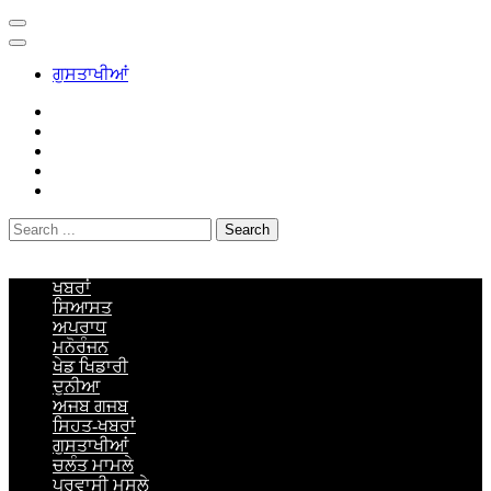
ਗੁਸਤਾਖੀਆਂ
Search
for:
PanjabiLok.net – Latest Panjabi News
ਖਬਰਾਂ
ਸਿਆਸਤ
ਅਪਰਾਧ
ਮਨੋਰੰਜਨ
ਖੇਡ ਖਿਡਾਰੀ
ਦੁਨੀਆ
ਅਜਬ ਗਜਬ
ਸਿਹਤ-ਖਬਰਾਂ
ਗੁਸਤਾਖੀਆਂ
ਚਲੰਤ ਮਾਮਲੇ
ਪ੍ਰਵਾਸੀ ਮਸਲੇ