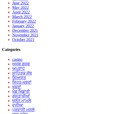
June 2022
May 2022
April 2022
March 2022
February 2022
January 2022
December 2021
November 2021
October 2021
Categories
casino
ਅਜਬ ਗਜਬ
ਅਪਰਾਧ
ਸਾਹਿਤਕ ਸੱਥ
ਸਿਆਸਤ
ਸਿਹਤ-ਖਬਰਾਂ
ਖਬਰਾਂ
ਖੇਡ ਖਿਡਾਰੀ
ਗੁਸਤਾਖੀਆਂ
ਚਲੰਤ ਮਾਮਲੇ
ਦੁਨੀਆ
ਪ੍ਰਵਾਸੀ ਮਸਲੇ