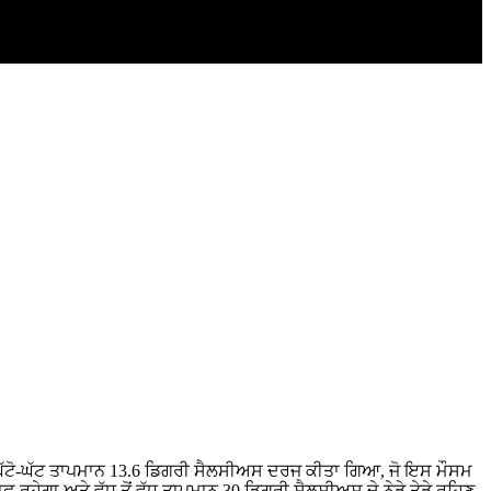
ਰਾਨ ਘੱਟੋ-ਘੱਟ ਤਾਪਮਾਨ 13.6 ਡਿਗਰੀ ਸੈਲਸੀਅਸ ਦਰਜ ਕੀਤਾ ਗਿਆ, ਜੋ ਇਸ ਮੌਸਮ
ਹੇਗਾ ਅਤੇ ਵੱਧ ਤੋਂ ਵੱਧ ਤਾਪਮਾਨ 30 ਡਿਗਰੀ ਸੈਲਸੀਅਸ ਦੇ ਨੇੜੇ ਤੇੜੇ ਰਹਿਣ