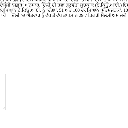
 ਏਜੰਸੀ ‘ਸਫ਼ਰ’ ਅਨੁਸਾਰ, ਦਿੱਲੀ ਦੀ ਹਵਾ ਗੁਣਵੱਤਾ ਸੂਚਕਾਂਕ (ਏ.ਕਿਊ.ਆਈ.) ਇ
 ਦਰਮਿਆਨ ਏ.ਕਿਊ.ਆਈ. ਨੂੰ ‘ਚੰਗਾ’, 51 ਅਤੇ 100 ਦਰਮਿਆਨ ‘ਸੰਤੋਸ਼ਜਨਕ’, 1
ਂਦਾ ਹੈ। ਦਿੱਲੀ ’ਚ ਐਤਵਾਰ ਨੂੰ ਵੱਧ ਤੋਂ ਵੱਧ ਤਾਪਮਾਨ 29.7 ਡਿਗਰੀ ਸੈਲਸੀਅਸ 