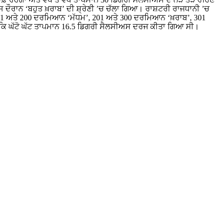
ਸ ਦੌਰਾਨ ‘ਬਹੁਤ ਖ਼ਰਾਬ’ ਦੀ ਸ਼੍ਰੇਣੀ ’ਚ ਚੱਲਾ ਗਿਆ। ਰਾਸ਼ਟਰੀ ਰਾਜਧਾਨੀ ’ਚ
01 ਅਤੇ 200 ਦਰਮਿਆਨ ‘ਮੱਧਮ’, 201 ਅਤੇ 300 ਦਰਮਿਆਨ ‘ਖ਼ਰਾਬ’, 301
ਜਦੋਂ ਕਿ ਘੱਟੋ ਘੱਟ ਤਾਪਮਾਨ 16.5 ਡਿਗਰੀ ਸੈਲਸੀਅਸ ਦਰਜ ਕੀਤਾ ਗਿਆ ਸੀ।