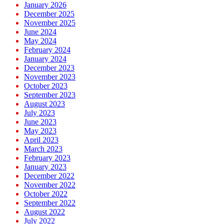
January 2026
December 2025
November 2025
June 2024
May 2024
February 2024
January 2024
December 2023
November 2023
October 2023
September 2023
August 2023
July 2023
June 2023
May 2023
April 2023
March 2023
February 2023
January 2023
December 2022
November 2022
October 2022
September 2022
August 2022
July 2022