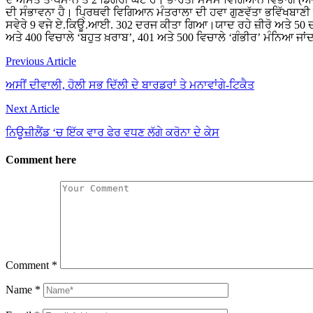
ਦੀ ਸੰਭਾਵਨਾ ਹੈ। ਪ੍ਰਿਥਵੀ ਵਿਗਿਆਨ ਮੰਤਰਾਲਾ ਦੀ ਹਵਾ ਗੁਣਵੱਤਾ ਭਵਿੱਖਬਾਣੀ
ਸਵੇਰੇ 9 ਵਜੇ ਏ.ਕਿਊ.ਆਈ. 302 ਦਰਜ ਕੀਤਾ ਗਿਆ।ਯਾਦ ਰਹੇ ਜ਼ੀਰੋ ਅਤੇ 50
ਅਤੇ 400 ਵਿਚਾਲੇ ‘ਬਹੁਤ ਖ਼ਰਾਬ’, 401 ਅਤੇ 500 ਵਿਚਾਲੇ ‘ਗੰਭੀਰ’ ਮੰਨਿਆ ਜਾ
Post
Previous Article
navigation
ਅਸੀਂ ਦੀਵਾਲੀ, ਹੋਲੀ ਸਭ ਦਿੱਲੀ ਦੇ ਬਾਰਡਰਾਂ ਤੇ ਮਨਾਵਾਂਗੇ-ਟਿਕੈਤ
Next Article
ਨਿਊਜ਼ੀਲੈਂਡ ‘ਚ ਇੱਕ ਵਾਰ ਫੇਰ ਵਧਣ ਲੱਗੇ ਕਰੋਨਾ ਦੇ ਕੇਸ
Comment here
Comment
*
Name
*