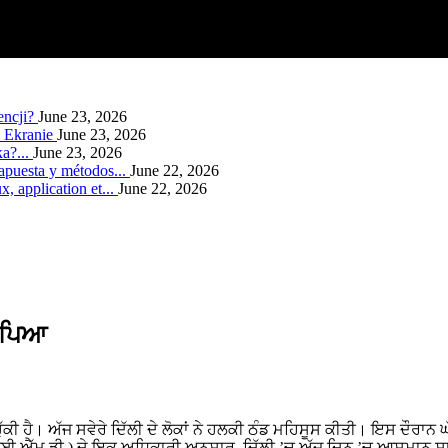
encji?
June 23, 2026
a Ekranie
June 23, 2026
а?...
June 23, 2026
 apuesta y métodos...
June 22, 2026
, application et...
June 22, 2026
ਨੱਪਿਆ
ਚੁੱਕੀ ਹੈ। ਅੱਜ ਸਵੇਰੇ ਦਿੱਲੀ ਦੇ ਲੋਕਾਂ ਨੇ ਹਲਕੀ ਠੰਡ ਮਹਿਸੂਸ ਕੀਤੀ। ਇਸ ਦੌ
ਐੱਮ.ਡੀ.) ਦੇ ਇਕ ਅਧਿਕਾਰੀ ਅਨੁਸਾਰ, ਦਿੱਲੀ ’ਚ ਅੱਜ ਦਿਨ ’ਚ ਆਸਮਾਨ ਸਾਫ਼ ਰ