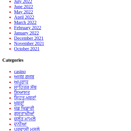
July 2022
June 2022
May 2022
April 2022
March 2022
February 2022
January 2022
December 2021
November 2021
October 2021
Categories
casino
ਅਜਬ ਗਜਬ
ਅਪਰਾਧ
ਸਾਹਿਤਕ ਸੱਥ
ਸਿਆਸਤ
ਸਿਹਤ-ਖਬਰਾਂ
ਖਬਰਾਂ
ਖੇਡ ਖਿਡਾਰੀ
ਗੁਸਤਾਖੀਆਂ
ਚਲੰਤ ਮਾਮਲੇ
ਦੁਨੀਆ
ਪ੍ਰਵਾਸੀ ਮਸਲੇ