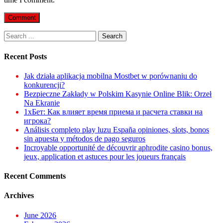
Search
for:
Recent Posts
Jak działa aplikacja mobilna Mostbet w porównaniu do
konkurencji?
Bezpieczne Zakłady w Polskim Kasynie Online Blik: Orzeł
Na Ekranie
1хБет: Как влияет время приема и расчета ставки на
игрока?
Análisis completo play luzu España opiniones, slots, bonos
sin apuesta y métodos de pago seguros
Incroyable opportunité de découvrir aphrodite casino bonus,
jeux, application et astuces pour les joueurs français
Recent Comments
Archives
June 2026