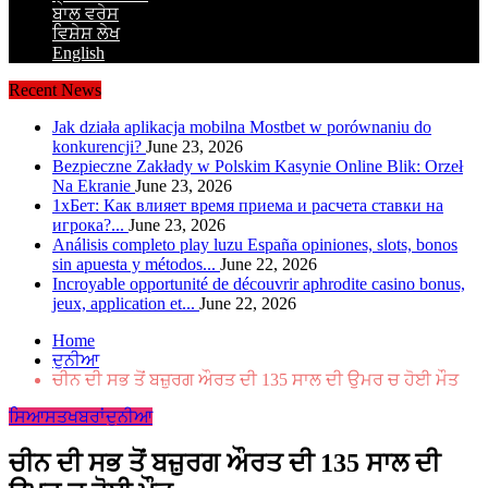
ਬਾਲ ਵਰੇਸ
ਵਿਸ਼ੇਸ਼ ਲੇਖ
English
Recent News
Jak działa aplikacja mobilna Mostbet w porównaniu do
konkurencji?
June 23, 2026
Bezpieczne Zakłady w Polskim Kasynie Online Blik: Orzeł
Na Ekranie
June 23, 2026
1хБет: Как влияет время приема и расчета ставки на
игрока?...
June 23, 2026
Análisis completo play luzu España opiniones, slots, bonos
sin apuesta y métodos...
June 22, 2026
Incroyable opportunité de découvrir aphrodite casino bonus,
jeux, application et...
June 22, 2026
Home
ਦੁਨੀਆ
ਚੀਨ ਦੀ ਸਭ ਤੋਂ ਬਜ਼ੁਰਗ ਔਰਤ ਦੀ 135 ਸਾਲ ਦੀ ਉਮਰ ਚ ਹੋਈ ਮੌਤ
ਸਿਆਸਤ
ਖਬਰਾਂ
ਦੁਨੀਆ
ਚੀਨ ਦੀ ਸਭ ਤੋਂ ਬਜ਼ੁਰਗ ਔਰਤ ਦੀ 135 ਸਾਲ ਦੀ