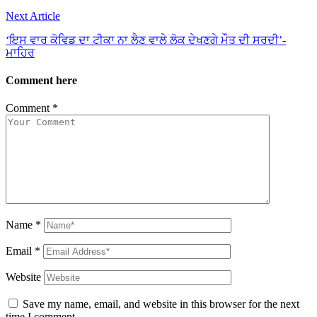
Next Article
‘ਇਸ ਵਾਰ ਕੋਵਿਡ ਦਾ ਟੀਕਾ ਨਾ ਲੈਣ ਵਾਲੇ ਲੋਕ ਦੇਖਣਗੇ ਮੌਤ ਦੀ ਸਰਦੀ’-
ਮਾਹਿਰ
Comment here
Comment
*
Name
*
Email
*
Website
Save my name, email, and website in this browser for the next
time I comment.