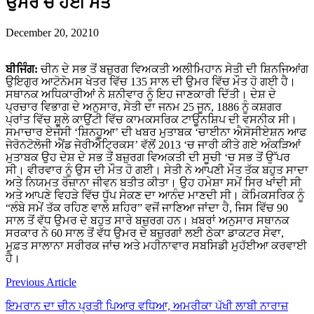
ਉਮਰ ਚ ਹੋਈ ਮੌਤ
December 20, 2021
0
ਬੀਜਿੰਗ:
ਚੀਨ ਦੇ ਸਭ ਤੋਂ ਬਜ਼ੁਰਗ ਵਿਅਕਤੀ ਅਲੀਮਿਹਾਨ ਸੇਤੀ ਦੀ ਸ਼ਿਨਜਿਆਂਗ
ਉਇਗੁਰ ਆਟੋਨੋਮਸ ਖੇਤਰ ਵਿੱਚ 135 ਸਾਲ ਦੀ ਉਮਰ ਵਿੱਚ ਮੌਤ ਹੋ ਗਈ ਹੈ।
ਸਥਾਨਕ ਅਧਿਕਾਰੀਆਂ ਨੇ ਸ਼ਨੀਵਾਰ ਨੂੰ ਇਹ ਜਾਣਕਾਰੀ ਦਿੱਤੀ। ਦੇਸ਼ ਦੇ
ਪ੍ਰਚਾਰ ਵਿਭਾਗ ਦੇ ਅਨੁਸਾਰ, ਸੇਤੀ ਦਾ ਜਨਮ 25 ਜੂਨ, 1886 ਨੂੰ ਕਸ਼ਗਰ
ਪ੍ਰਾਂਤ ਵਿੱਚ ਸ਼ੂਲੇ ਕਾਉਂਟੀ ਵਿੱਚ ਕਾਮਕਸਰਿਕ ਟਾਊਨਸ਼ਿਪ ਦੀ ਵਸਨੀਕ ਸੀ।
ਸਮਾਚਾਰ ਏਜੰਸੀ ‘ਸ਼ਿਨਹੂਆ’ ਦੀ ਖਬਰ ਮੁਤਾਬਕ ‘ਚਾਈਨਾ ਐਸੋਸੀਏਸ਼ਨ ਆਫ
ਜੇਰੋਨਟੋਲੋਜੀ ਐਂਡ ਜੇਰੀਐਟ੍ਰਿਕਸ’ ਵੱਲੋਂ 2013 ‘ਚ ਜਾਰੀ ਕੀਤੇ ਗਏ ਅੰਕੜਿਆਂ
ਮੁਤਾਬਕ ਉਹ ਦੇਸ਼ ਦੇ ਸਭ ਤੋਂ ਬਜ਼ੁਰਗ ਵਿਅਕਤੀ ਦੀ ਸੂਚੀ ‘ਚ ਸਭ ਤੋਂ ਉੱਪਰ
ਸੀ। ਵੀਰਵਾਰ ਨੂੰ ਉਸ ਦੀ ਮੌਤ ਹੋ ਗਈ। ਸੇਤੀ ਨੇ ਆਪਣੀ ਮੌਤ ਤੱਕ ਬਹੁਤ ਸਾਦਾ
ਅਤੇ ਨਿਯਮਤ ਰੋਜ਼ਾਨਾ ਜੀਵਨ ਬਤੀਤ ਕੀਤਾ। ਉਹ ਹਮੇਸ਼ਾ ਸਮੇਂ ਸਿਰ ਖਾਂਦੀ ਸੀ
ਅਤੇ ਆਪਣੇ ਵਿਹੜੇ ਵਿੱਚ ਧੁੱਪ ਸੇਕਣ ਦਾ ਆਨੰਦ ਮਾਣਦੀ ਸੀ।
ਕੋਮਿਕਸਰਿਕ ਨੂੰ
“ਲੰਬੇ ਸਮੇਂ ਤੱਕ ਰਹਿਣ ਵਾਲੇ ਸ਼ਹਿਰ” ਵਜੋਂ ਜਾਣਿਆ ਜਾਂਦਾ ਹੈ, ਜਿਸ ਵਿੱਚ 90
ਸਾਲ ਤੋਂ ਵੱਧ ਉਮਰ ਦੇ ਬਹੁਤ ਸਾਰੇ ਬਜ਼ੁਰਗ ਹਨ। ਖ਼ਬਰਾਂ ਅਨੁਸਾਰ ਸਥਾਨਕ
ਸਰਕਾਰ ਨੇ 60 ਸਾਲ ਤੋਂ ਵੱਧ ਉਮਰ ਦੇ ਬਜ਼ੁਰਗਾਂ ਲਈ ਠੇਕਾ ਡਾਕਟਰ ਸੇਵਾ,
ਮੁਫ਼ਤ ਸਾਲਾਨਾ ਸਰੀਰਕ ਜਾਂਚ ਅਤੇ ਮਹੀਨਾਵਾਰ ਸਬਸਿਡੀ ਮੁਹੱਈਆ ਕਰਵਾਈ
ਹੈ।
Post
Previous Article
navigation
ਇਮਰਾਨ ਦਾ ਚੀਨ ਪ੍ਰਤੀ ਪਿਆਰ ਵਧਿਆ, ਅਮਰੀਕਾ ਪੱਖੀ ਲਾਬੀ ਨਾਰਾਜ਼