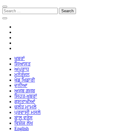
Skip
Skip
to
to
Search
navigation
content
for:
ਖਬਰਾਂ
PanjabiLok.net – Latest Panjabi News
ਸਿਆਸਤ
ਅਪਰਾਧ
ਮਨੋਰੰਜਨ
ਖੇਡ ਖਿਡਾਰੀ
ਦੁਨੀਆ
ਅਜਬ ਗਜਬ
ਸਿਹਤ-ਖਬਰਾਂ
ਗੁਸਤਾਖੀਆਂ
ਚਲੰਤ ਮਾਮਲੇ
ਪ੍ਰਵਾਸੀ ਮਸਲੇ
ਬਾਲ ਵਰੇਸ
ਵਿਸ਼ੇਸ਼ ਲੇਖ
English