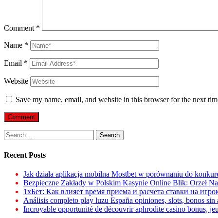
Comment
*
Name
*
Email
*
Website
Save my name, email, and website in this browser for the next ti
Search
for:
Recent Posts
Jak działa aplikacja mobilna Mostbet w porównaniu do konkur
Bezpieczne Zakłady w Polskim Kasynie Online Blik: Orzeł Na
1хБет: Как влияет время приема и расчета ставки на игро
Análisis completo play luzu España opiniones, slots, bonos si
Incroyable opportunité de découvrir aphrodite casino bonus, jeux