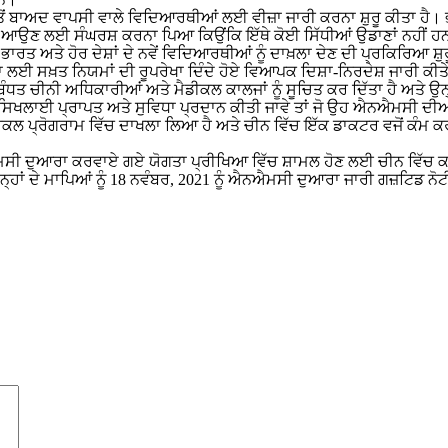
ਮੇਂ ਤੋਂ ਬਾਅਦ ਵਾਪਸੀ ਵਾਲੇ ਵਿਦਿਆਰਥੀਆਂ ਲਈ ਵੀਜ਼ਾ ਜਾਰੀ ਕਰਨਾ ਸ਼ੁਰੂ ਕੀਤਾ ਹੈ। 
ਪਸ ਆਉਣ ਲਈ ਸੰਘਰਸ਼ ਕਰਨਾ ਪਿਆ ਕਿਉਂਕਿ ਇੱਥੇ ਕੋਈ ਸਿੱਧੀਆਂ ਉਡਾਣਾਂ ਨਹੀਂ ਹਨ ਅ
ਾਰਤ ਅਤੇ ਹੋਰ ਦੇਸ਼ਾਂ ਦੇ ਨਵੇਂ ਵਿਦਿਆਰਥੀਆਂ ਨੂੰ ਦਾਖ਼ਲਾ ਦੇਣ ਦੀ ਪ੍ਰਕਿਰਿਆ ਸ਼ੁਰ
ਗਤਾ ਲਈ ਸਖ਼ਤ ਨਿਯਮਾਂ ਦੀ ਰੂਪਰੇਖਾ ਦਿੰਦੇ ਹੋਏ ਵਿਆਪਕ ਦਿਸ਼ਾ-ਨਿਰਦੇਸ਼ ਜਾਰੀ 
ਬੰਧਤ ਚੀਨੀ ਅਧਿਕਾਰੀਆਂ ਅਤੇ ਮੈਡੀਕਲ ਕਾਲਜਾਂ ਨੂੰ ਸੂਚਿਤ ਕਰ ਦਿੱਤਾ ਹੈ ਅਤੇ ਉ
ਿਖਲਾਈ ਪ੍ਰਾਪਤ ਅਤੇ ਸੁਵਿਧਾ ਪ੍ਰਦਾਨ ਕੀਤੀ ਜਾਵੇ ਤਾਂ ਜੋ ਉਹ ਐਨਐਮਸੀ ਦੀ
ਲ ਪ੍ਰੋਗਰਾਮ ਵਿੱਚ ਦਾਖਲਾ ਲਿਆ ਹੈ ਅਤੇ ਚੀਨ ਵਿੱਚ ਇੱਕ ਡਾਕਟਰ ਵਜੋਂ ਕੰਮ ਕਰ
ਨਐਮਸੀ ਦੁਆਰਾ ਕਰਵਾਏ ਗਏ ਯੋਗਤਾ ਪ੍ਰੀਖਿਆ ਵਿੱਚ ਸ਼ਾਮਲ ਹੋਣ ਲਈ ਚੀਨ ਵਿੱਚ 
ਉਨ੍ਹਾਂ ਦੇ ਮਾਪਿਆਂ ਨੂੰ 18 ਨਵੰਬਰ, 2021 ਨੂੰ ਐਨਐਮਸੀ ਦੁਆਰਾ ਜਾਰੀ ਗਜ਼ਟਿ