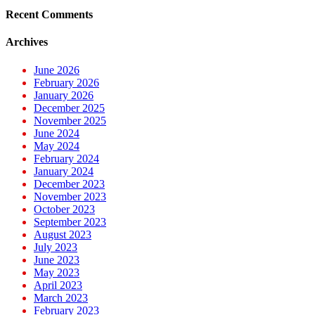
Recent Comments
Archives
June 2026
February 2026
January 2026
December 2025
November 2025
June 2024
May 2024
February 2024
January 2024
December 2023
November 2023
October 2023
September 2023
August 2023
July 2023
June 2023
May 2023
April 2023
March 2023
February 2023