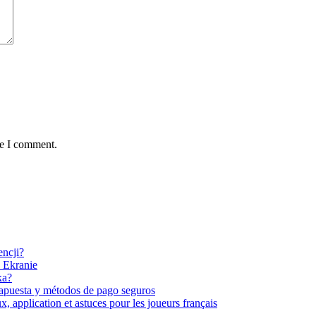
me I comment.
encji?
 Ekranie
ка?
n apuesta y métodos de pago seguros
, application et astuces pour les joueurs français