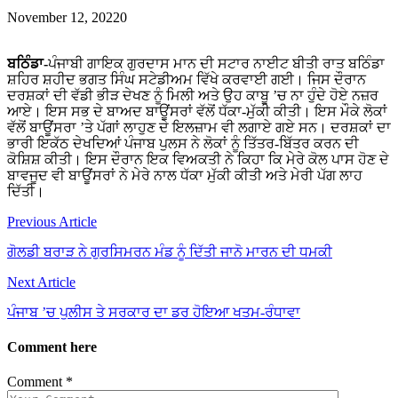
November 12, 2022
0
ਬਠਿੰਡਾ-
ਪੰਜਾਬੀ ਗਾਇਕ ਗੁਰਦਾਸ ਮਾਨ ਦੀ ਸਟਾਰ ਨਾਈਟ ਬੀਤੀ ਰਾਤ ਬਠਿੰਡਾ
ਸ਼ਹਿਰ ਸ਼ਹੀਦ ਭਗਤ ਸਿੰਘ ਸਟੇਡੀਅਮ ਵਿੱਖੇ ਕਰਵਾਈ ਗਈ। ਜਿਸ ਦੌਰਾਨ
ਦਰਸ਼ਕਾਂ ਦੀ ਵੱਡੀ ਭੀੜ ਦੇਖਣ ਨੂੰ ਮਿਲੀ ਅਤੇ ਉਹ ਕਾਬੂ ’ਚ ਨਾ ਹੁੰਦੇ ਹੋਏ ਨਜ਼ਰ
ਆਏ। ਇਸ ਸਭ ਦੇ ਬਾਅਦ ਬਾਊਂਸਰਾਂ ਵੱਲੋਂ ਧੱਕਾ-ਮੁੱਕੀ ਕੀਤੀ। ਇਸ ਮੌਕੇ ਲੋਕਾਂ
ਵੱਲੋਂ ਬਾਊਂਸਰਾ ’ਤੇ ਪੱਗਾਂ ਲਾਹੁਣ ਦੇ ਇਲਜ਼ਾਮ ਵੀ ਲਗਾਏ ਗਏ ਸਨ। ਦਰਸ਼ਕਾਂ ਦਾ
ਭਾਰੀ ਇਕੱਠ ਦੇਖਦਿਆਂ ਪੰਜਾਬ ਪੁਲਸ ਨੇ ਲੋਕਾਂ ਨੂੰ ਤਿੱਤਰ-ਬਿੱਤਰ ਕਰਨ ਦੀ
ਕੋਸ਼ਿਸ਼ ਕੀਤੀ। ਇਸ ਦੌਰਾਨ ਇਕ ਵਿਅਕਤੀ ਨੇ ਕਿਹਾ ਕਿ ਮੇਰੇ ਕੋਲ ਪਾਸ ਹੋਣ ਦੇ
ਬਾਵਜੂਦ ਵੀ ਬਾਊਂਸਰਾਂ ਨੇ ਮੇਰੇ ਨਾਲ ਧੱਕਾ ਮੁੱਕੀ ਕੀਤੀ ਅਤੇ ਮੇਰੀ ਪੱਗ ਲਾਹ
ਦਿੱਤੀ।
Post
Previous Article
navigation
ਗੋਲਡੀ ਬਰਾੜ ਨੇ ਗੁਰਸਿਮਰਨ ਮੰਡ ਨੂੰ ਦਿੱਤੀ ਜਾਨੋ ਮਾਰਨ ਦੀ ਧਮਕੀ
Next Article
ਪੰਜਾਬ ’ਚ ਪੁਲੀਸ ਤੇ ਸਰਕਾਰ ਦਾ ਡਰ ਹੋਇਆ ਖਤਮ-ਰੰਧਾਵਾ
Comment here
Comment
*