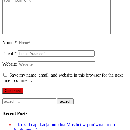
Name
*
Email
*
Website
Save my name, email, and website in this browser for the next
time I comment.
Search
for:
Recent Posts
Jak działa aplikacja mobilna Mostbet w porównaniu do
konkurencji?