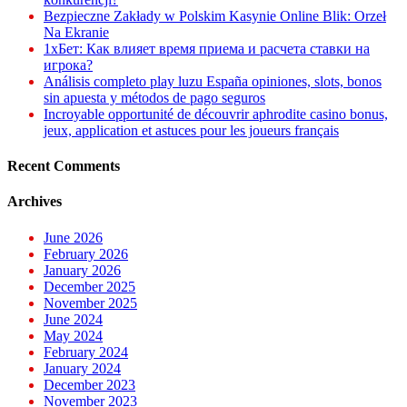
Bezpieczne Zakłady w Polskim Kasynie Online Blik: Orzeł
Na Ekranie
1хБет: Как влияет время приема и расчета ставки на
игрока?
Análisis completo play luzu España opiniones, slots, bonos
sin apuesta y métodos de pago seguros
Incroyable opportunité de découvrir aphrodite casino bonus,
jeux, application et astuces pour les joueurs français
Recent Comments
Archives
June 2026
February 2026
January 2026
December 2025
November 2025
June 2024
May 2024
February 2024
January 2024
December 2023
November 2023