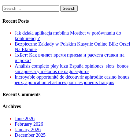
Search
for:
Recent Posts
Jak działa aplikacja mobilna Mostbet w porównaniu do
konkurencji?
Bezpieczne Zakłady w Polskim Kasynie Online Blik: Orzeł
Na Ekranie
1хБет: Как влияет время приема и расчета ставки на
игрока?
Análisis completo play luzu España opiniones, slots, bonos
sin apuesta y métodos de pago seguros
Incroyable opportunité de découvrir aphrodite casino bonus,
jeux, application et astuces pour les joueurs français
Recent Comments
Archives
June 2026
February 2026
January 2026
December 2025