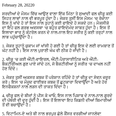
February 28, 2022
0
ਸਰਦੀਆਂ ਦੇ ਮੌਸਮ ਵਿੱਚ ਆਉਣ ਵਾਲਾ ਇੱਕ ਮਿੱਠਾ ਤੇ ਸੁਆਦੀ ਫਲ ਚੀਕੂ ਕਈ
ਸਿਹਤ ਲਾਭਾਂ ਨਾਲ ਵੀ ਭਰਪੂਰ ਹੁੰਦਾ ਹੈ। ਜੇਕਰ ਤੁਸੀਂ ਇਸ ਮੌਸਮ ‘ਚ ਰੋਜ਼ਾਨਾ
ਇਸ ਨੂੰ ਖਾਂਦੇ ਹੋ ਤਾਂ ਇਸ ਨਾਲ ਤੁਹਾਨੂੰ ਕਈ ਫਾਇਦੇ ਹੋ ਸਕਦੇ ਹਨ। ਮੈਕਸੀਕੋ
ਦਾ ਇਹ ਫਲ ਗਰਭ ਅਵਸਥਾ ‘ਚ ਬਹੁਤ ਫਾਇਦੇਮੰਦ ਸਾਬਤ ਹੁੰਦਾ ਹੈ। ਇਸ ਤੋਂ
ਇਲਾਵਾ ਭਾਰ ਨੂੰ ਕੰਟਰੋਲ ਕਰਨ ਦੇ ਨਾਲ-ਨਾਲ ਇਹ ਸਰੀਰ ਨੂੰ ਕਈ ਤਰ੍ਹਾਂ ਨਾਲ
ਲਾਭ ਪਹੁੰਚਾਉਂਦਾ ਹੈ।
1. ਜੇਕਰ ਤੁਹਾਨੂੰ ਜ਼ੁਕਾਮ ਜਾਂ ਖਾਂਸੀ ਹੋ ਗਈ ਹੈ ਤਾਂ ਚੀਕੂ ਇਸ ਦੇ ਲਈ ਰਾਮਬਾਣ ਤੋਂ
ਘੱਟ ਨਹੀਂ ਹੈ। ਇਸ ਨਾਲ ਪੁਰਾਣੀ ਖੰਘ ਵੀ ਠੀਕ ਹੋ ਜਾਂਦੀ ਹੈ।
2. ਚੀਕੂ ‘ਚ ਕਈ ਐਂਟੀ-ਵਾਇਰਲ, ਐਂਟੀ-ਪੈਰਾਸਾਈਟਿਕ ਅਤੇ ਐਂਟੀ-
ਬੈਕਟੀਰੀਅਲ ਗੁਣ ਪਾਏ ਜਾਂਦੇ ਹਨ, ਜੋ ਬੈਕਟੀਰੀਆ ਨੂੰ ਸਰੀਰ ‘ਚ ਦਾਖਲ ਨਹੀਂ
ਹੋਣ ਦਿੰਦੇ।
3. ਜੇਕਰ ਤੁਸੀਂ ਅਕਸਰ ਕਬਜ਼ ਤੋਂ ਪਰੇਸ਼ਾਨ ਰਹਿੰਦੇ ਹੋ ਤਾਂ ਚੀਕੂ ਦਾ ਸੇਵਨ ਜ਼ਰੂਰ
ਕਰੋ। ਇਸ ‘ਚ ਮੌਜੂਦ ਫਾਈਬਰ ਕਬਜ਼ ਤੋਂ ਛੁਟਕਾਰਾ ਦਿਵਾਉਂਦਾ ਹੈ ਅਤੇ ਹੋਰ
ਇਨਫੈਕਸ਼ਨਾਂ ਨਾਲ ਲੜਨ ਦੀ ਤਾਕਤ ਦਿੰਦਾ ਹੈ।
4. ਚੀਕੂ ਫਲ ਦੇ ਬੀਜਾਂ ਨੂੰ ਪੀਸ ਕੇ ਖਾਓ, ਇਸ ਨਾਲ ਪਿਸ਼ਾਬ ਦੇ ਨਾਲ-ਨਾਲ ਗੁਰਦੇ
ਦੀ ਪੱਥਰੀ ਵੀ ਦੂਰ ਹੁੰਦੀ ਹੈ। ਇਸ ਤੋਂ ਇਲਾਵਾ ਇਹ ਕਿਡਨੀ ਦੀਆਂ ਬਿਮਾਰੀਆਂ
ਤੋਂ ਵੀ ਬਚਾਉਂਦਾ ਹੈ।
5. ਵਿਟਾਮਿਨ-ਏ ਅਤੇ ਬੀ ਨਾਲ ਭਰਪੂਰ ਛੋਲੇ ਕੈਂਸਰ ਵਰਗੀਆਂ ਜਾਨਲੇਵਾ