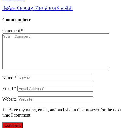
ਲਿਏਂਡਰ ਪੇਸ ਘਰੇਲੂ ਹਿੰਸਾ ਦੇ ਮਾਮਲੇ ਚ ਦੋਸ਼ੀ
Comment here
Comment
*
Name
*
Email
*
Website
Save my name, email, and website in this browser for the next
time I comment.