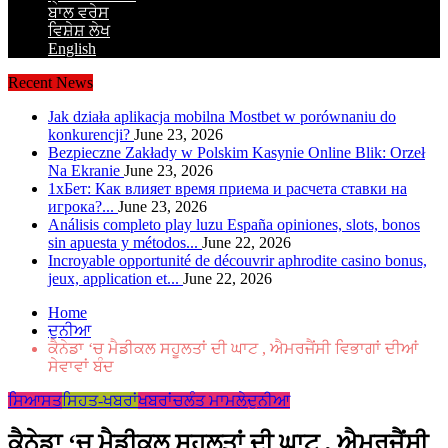
ਬਾਲ ਵਰੇਸ
ਵਿਸ਼ੇਸ਼ ਲੇਖ
English
Recent News
Jak działa aplikacja mobilna Mostbet w porównaniu do
konkurencji?
June 23, 2026
Bezpieczne Zakłady w Polskim Kasynie Online Blik: Orzeł
Na Ekranie
June 23, 2026
1хБет: Как влияет время приема и расчета ставки на
игрока?...
June 23, 2026
Análisis completo play luzu España opiniones, slots, bonos
sin apuesta y métodos...
June 22, 2026
Incroyable opportunité de découvrir aphrodite casino bonus,
jeux, application et...
June 22, 2026
Home
ਦੁਨੀਆ
ਕੈਨੇਡਾ ‘ਚ ਮੈਡੀਕਲ ਸਹੂਲਤਾਂ ਦੀ ਘਾਟ , ਐਮਰਜੈਂਸੀ ਵਿਭਾਗਾਂ ਦੀਆਂ
ਸੇਵਾਵਾਂ ਬੰਦ
ਸਿਆਸਤ
ਸਿਹਤ-ਖਬਰਾਂ
ਖਬਰਾਂ
ਚਲੰਤ ਮਾਮਲੇ
ਦੁਨੀਆ
ਕੈਨੇਡਾ ‘ਚ ਮੈਡੀਕਲ ਸਹੂਲਤਾਂ ਦੀ ਘਾਟ , ਐਮਰਜੈਂਸੀ