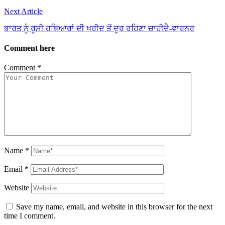
Next Article
ਭਾਰਤ ਨੂੰ ਰੂਸੀ ਹਥਿਆਰਾਂ ਦੀ ਖਰੀਦ ਤੋਂ ਦੂਰ ਰਹਿਣਾ ਚਾਹੀਦੈ-ਵਾਰਨਰ
Comment here
Comment
*
Name
*
Email
*
Website
Save my name, email, and website in this browser for the next
time I comment.