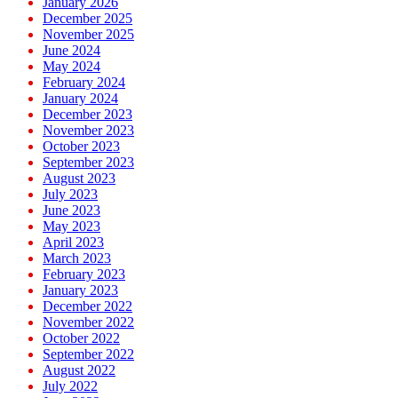
January 2026
December 2025
November 2025
June 2024
May 2024
February 2024
January 2024
December 2023
November 2023
October 2023
September 2023
August 2023
July 2023
June 2023
May 2023
April 2023
March 2023
February 2023
January 2023
December 2022
November 2022
October 2022
September 2022
August 2022
July 2022