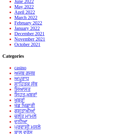
June 2022
May 2022
April 2022
March 2022
February 2022
January 2022
December 2021
November 2021
October 2021
Categories
casino
ਅਜਬ ਗਜਬ
ਅਪਰਾਧ
ਸਾਹਿਤਕ ਸੱਥ
ਸਿਆਸਤ
ਸਿਹਤ-ਖਬਰਾਂ
ਖਬਰਾਂ
ਖੇਡ ਖਿਡਾਰੀ
ਗੁਸਤਾਖੀਆਂ
ਚਲੰਤ ਮਾਮਲੇ
ਦੁਨੀਆ
ਪ੍ਰਵਾਸੀ ਮਸਲੇ
ਬਾਲ ਵਰੇਸ