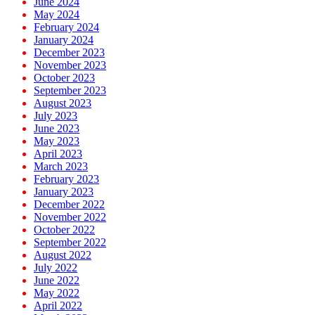
June 2024
May 2024
February 2024
January 2024
December 2023
November 2023
October 2023
September 2023
August 2023
July 2023
June 2023
May 2023
April 2023
March 2023
February 2023
January 2023
December 2022
November 2022
October 2022
September 2022
August 2022
July 2022
June 2022
May 2022
April 2022