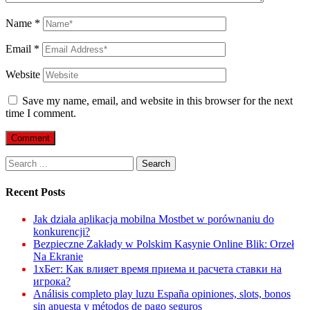
Name
*
Email
*
Website
Save my name, email, and website in this browser for the next
time I comment.
Search
for:
Recent Posts
Jak działa aplikacja mobilna Mostbet w porównaniu do
konkurencji?
Bezpieczne Zakłady w Polskim Kasynie Online Blik: Orzeł
Na Ekranie
1хБет: Как влияет время приема и расчета ставки на
игрока?
Análisis completo play luzu España opiniones, slots, bonos
sin apuesta y métodos de pago seguros