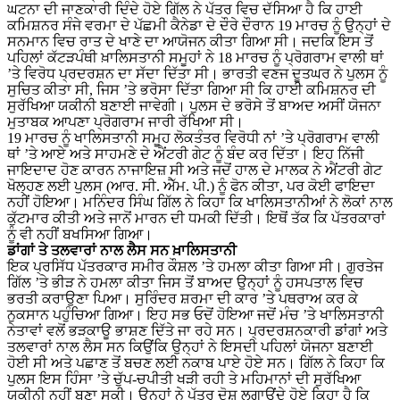
ਘਟਨਾ ਦੀ ਜਾਣਕਾਰੀ ਦਿੰਦੇ ਹੋਏ ਗਿੱਲ ਨੇ ਪੱਤਰ ਵਿਚ ਦੱਸਿਆ ਹੈ ਕਿ ਹਾਈ
ਕਮਿਸ਼ਨਰ ਸੰਜੇ ਵਰਮਾ ਦੇ ਪੱਛਮੀ ਕੈਨੇਡਾ ਦੇ ਦੌਰੇ ਦੌਰਾਨ 19 ਮਾਰਚ ਨੂੰ ਉਨ੍ਹਾਂ ਦੇ
ਸਨਮਾਨ ਵਿਚ ਰਾਤ ਦੇ ਖਾਣੇ ਦਾ ਆਯੋਜਨ ਕੀਤਾ ਗਿਆ ਸੀ। ਜਦਕਿ ਇਸ ਤੋਂ
ਪਹਿਲਾਂ ਕੱਟੜਪੰਥੀ ਖ਼ਾਲਿਸਤਾਨੀ ਸਮੂਹਾਂ ਨੇ 18 ਮਾਰਚ ਨੂੰ ਪ੍ਰੋਗਰਾਮ ਵਾਲੀ ਥਾਂ
’ਤੇ ਵਿਰੋਧ ਪ੍ਰਦਰਸ਼ਨ ਦਾ ਸੱਦਾ ਦਿੱਤਾ ਸੀ। ਭਾਰਤੀ ਵਣਜ ਦੂਤਘਰ ਨੇ ਪੁਲਸ ਨੂੰ
ਸੁਚਿਤ ਕੀਤਾ ਸੀ, ਜਿਸ ’ਤੇ ਭਰੋਸਾ ਦਿੱਤਾ ਗਿਆ ਸੀ ਕਿ ਹਾਈ ਕਮਿਸ਼ਨਰ ਦੀ
ਸੁਰੱਖਿਆ ਯਕੀਨੀ ਬਣਾਈ ਜਾਵੇਗੀ। ਪੁਲਸ ਦੇ ਭਰੋਸੇ ਤੋਂ ਬਾਅਦ ਅਸੀਂ ਯੋਜਨਾ
ਮੁਤਾਬਕ ਆਪਣਾ ਪ੍ਰੋਗਰਾਮ ਜਾਰੀ ਰੱਖਿਆ ਸੀ।
19 ਮਾਰਚ ਨੂੰ ਖਾਲਿਸਤਾਨੀ ਸਮੂਹ ਲੋਕਤੰਤਰ ਵਿਰੋਧੀ ਨਾਂ ’ਤੇ ਪ੍ਰੋਗਰਾਮ ਵਾਲੀ
ਥਾਂ ’ਤੇ ਆਏ ਅਤੇ ਸਾਹਮਣੇ ਦੇ ਐਂਟਰੀ ਗੇਟ ਨੂੰ ਬੰਦ ਕਰ ਦਿੱਤਾ। ਇਹ ਨਿੱਜੀ
ਜਾਇਦਾਦ ਹੋਣ ਕਾਰਨ ਨਾਜਾਇਜ਼ ਸੀ ਅਤੇ ਜਦੋਂ ਹਾਲ ਦੇ ਮਾਲਕ ਨੇ ਐਂਟਰੀ ਗੇਟ
ਖੋਲ੍ਹਣ ਲਈ ਪੁਲਸ (ਆਰ. ਸੀ. ਐੱਮ. ਪੀ.) ਨੂੰ ਫੋਨ ਕੀਤਾ, ਪਰ ਕੋਈ ਫਾਇਦਾ
ਨਹੀਂ ਹੋਇਆ। ਮਨਿੰਦਰ ਸਿੰਘ ਗਿੱਲ ਨੇ ਕਿਹਾ ਕਿ ਖਾਲਿਸਤਾਨੀਆਂ ਨੇ ਲੋਕਾਂ ਨਾਲ
ਕੁੱਟਮਾਰ ਕੀਤੀ ਅਤੇ ਜਾਨੋਂ ਮਾਰਨ ਦੀ ਧਮਕੀ ਦਿੱਤੀ। ਇਥੋਂ ਤੱਕ ਕਿ ਪੱਤਰਕਾਰਾਂ
ਨੂੰ ਵੀ ਨਹੀਂ ਬਖਸਿਆ ਗਿਆ।
ਡਾਂਗਾਂ ਤੇ ਤਲਵਾਰਾਂ ਨਾਲ ਲੈਸ ਸਨ ਖ਼ਾਲਿਸਤਾਨੀ
ਇਕ ਪ੍ਰਸਿੱਧ ਪੱਤਰਕਾਰ ਸਮੀਰ ਕੌਸ਼ਲ ’ਤੇ ਹਮਲਾ ਕੀਤਾ ਗਿਆ ਸੀ। ਗੁਰਤੇਜ
ਗਿੱਲ ’ਤੇ ਭੀੜ ਨੇ ਹਮਲਾ ਕੀਤਾ ਜਿਸ ਤੋਂ ਬਾਅਦ ਉਨ੍ਹਾਂ ਨੂੰ ਹਸਪਤਾਲ ਵਿਚ
ਭਰਤੀ ਕਰਾਉਣਾ ਪਿਆ। ਸੁਰਿੰਦਰ ਸ਼ਰਮਾ ਦੀ ਕਾਰ ’ਤੇ ਪਥਰਾਅ ਕਰ ਕੇ
ਨੁਕਸਾਨ ਪਹੁੰਚਿਆ ਗਿਆ। ਇਹ ਸਭ ਓਦੋਂ ਹੋਇਆ ਜਦੋਂ ਮੰਚ ’ਤੇ ਖਾਲਿਸਤਾਨੀ
ਨੇਤਾਵਾਂ ਵਲੋਂ ਭੜਕਾਊ ਭਾਸ਼ਣ ਦਿੱਤੇ ਜਾ ਰਹੇ ਸਨ। ਪ੍ਰਦਰਸ਼ਨਕਾਰੀ ਡਾਂਗਾਂ ਅਤੇ
ਤਲਵਾਰਾਂ ਨਾਲ ਲੈਸ ਸਨ ਕਿਉਂਕਿ ਉਨ੍ਹਾਂ ਨੇ ਇਸਦੀ ਪਹਿਲਾਂ ਯੋਜਨਾ ਬਣਾਈ
ਹੋਈ ਸੀ ਅਤੇ ਪਛਾਣ ਤੋਂ ਬਚਣ ਲਈ ਨਕਾਬ ਪਾਏ ਹੋਏ ਸਨ। ਗਿੱਲ ਨੇ ਕਿਹਾ ਕਿ
ਪੁਲਸ ਇਸ ਹਿੰਸਾ ’ਤੇ ਚੁੱਪ-ਚਪੀਤੀ ਖੜੀ ਰਹੀ ਤੇ ਮਹਿਮਾਨਾਂ ਦੀ ਸੁਰੱਖਿਆ
ਯਕੀਨੀ ਨਹੀਂ ਬਣਾ ਸਕੀ। ਉਨ੍ਹਾਂ ਨੇ ਪੱਤਰ ਦੋਸ਼ ਲਗਾਉਂਦੇ ਹੋਏ ਕਿਹਾ ਹੈ ਕਿ