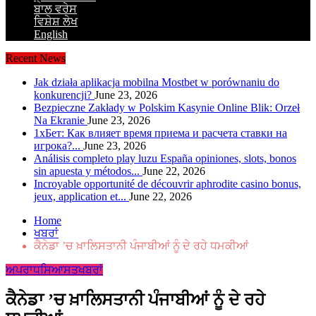
ਬਾਲ ਵਰੇਸ
ਵਿਸ਼ੇਸ਼ ਲੇਖ
English
Recent News
Jak działa aplikacja mobilna Mostbet w porównaniu do
konkurencji?
June 23, 2026
Bezpieczne Zakłady w Polskim Kasynie Online Blik: Orzeł
Na Ekranie
June 23, 2026
1хБет: Как влияет время приема и расчета ставки на
игрока?...
June 23, 2026
Análisis completo play luzu España opiniones, slots, bonos
sin apuesta y métodos...
June 22, 2026
Incroyable opportunité de découvrir aphrodite casino bonus,
jeux, application et...
June 22, 2026
Home
ਖਬਰਾਂ
ਕੈਨੇਡਾ ’ਚ ਖ਼ਾਲਿਸਤਾਨੀ ਪੰਜਾਬੀਆਂ ਨੂੰ ਦੇ ਰਹੇ ਧਮਕੀਆਂ
ਅਪਰਾਧ
ਸਿਆਸਤ
ਖਬਰਾਂ
ਕੈਨੇਡਾ ’ਚ ਖ਼ਾਲਿਸਤਾਨੀ ਪੰਜਾਬੀਆਂ ਨੂੰ ਦੇ ਰਹੇ