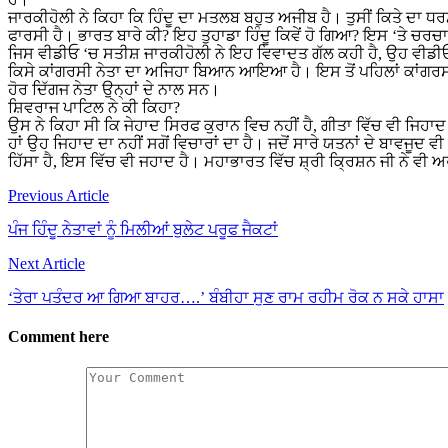
ਜਾਰਕੀਹੋਲੀ ਨੇ ਕਿਹਾ ਕਿ ਹਿੰਦੂ ਦਾ ਮਤਲਬ ਬਹੁਤ ਅਜੀਬ ਹੈ। ਤੁਸੀਂ ਕਿਤੇ ਦਾ
ਫਾਰਸੀ ਹੈ। ਭਾਰਤ ਬਾਰੇ ਕੀ? ਇਹ ਤੁਹਾਡਾ ਹਿੰਦੂ ਕਿਵੇਂ ਹੋ ਗਿਆ? ਇਸ ‘ਤੇ ਚਰਚਾ 
ਜਿਸ ਵੀਡੀਓ ‘ਚ ਸਤੀਸ਼ ਜਾਰਕੀਹੋਲੀ ਨੇ ਇਹ ਵਿਵਾਦਤ ਗੱਲ ਕਹੀ ਹੈ, ਉਹ ਵੀਡੀਓ ਹ
ਕਿਸੇ ਕਾਂਗਰਸੀ ਨੇਤਾ ਦਾ ਅਜਿਹਾ ਬਿਆਨ ਆਇਆ ਹੈ। ਇਸ ਤੋਂ ਪਹਿਲਾਂ ਕਾਂਗਰਸ ਦੇ
ਹੋਰ ਦਿੱਗਜ ਨੇਤਾ ਉਨ੍ਹਾਂ ਦੇ ਨਾਲ ਸਨ।
ਸ਼ਿਵਰਾਜ ਪਾਟਿਲ ਨੇ ਕੀ ਕਿਹਾ?
ਉਸ ਨੇ ਕਿਹਾ ਸੀ ਕਿ ਜੇਹਾਦ ਸਿਰਫ ਕੁਰਾਨ ਵਿਚ ਨਹੀਂ ਹੈ, ਗੀਤਾ ਵਿੱਚ ਵੀ ਜਿਹ
ਹਾਂ ਉਹ ਜਿਹਾਦ ਦਾ ਨਹੀਂ ਸਗੋਂ ਵਿਚਾਰਾਂ ਦਾ ਹੈ। ਜਦੋਂ ਸਾਰੇ ਯਤਨਾਂ ਦੇ ਬਾਵਜੂ
ਹਿੱਸਾ ਹੈ, ਇਸ ਵਿੱਚ ਵੀ ਜਹਾਦ ਹੈ। ਮਹਾਭਾਰਤ ਵਿੱਚ ਸ਼੍ਰੀ ਕ੍ਰਿਸ਼ਨ ਜੀ ਨੇ ਵੀ
Post
Previous Article
navigation
ਪੰਜ ਹਿੰਦੂ ਨੇਤਾਵਾਂ ਨੂੰ ਮਿਲੀਆਂ ਬੁਲੇਟ ਪਰੂਫ ਜੈਕਟਾਂ
Next Article
‘ਤੇਰਾ ਪਤੰਦਰ ਆ ਗਿਆ ਬਾਹਰ….’ ਬੰਬੀਹਾ ਸੁਣ ਰਾਮ ਰਹੀਮ ਰੋਕ ਨ ਸਕੇ ਹਾਸਾ
Comment here