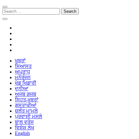
Skip
Skip
to
to
Search
navigation
content
for:
ਖਬਰਾਂ
PanjabiLok.net – Latest Panjabi News
ਸਿਆਸਤ
ਅਪਰਾਧ
ਮਨੋਰੰਜਨ
ਖੇਡ ਖਿਡਾਰੀ
ਦੁਨੀਆ
ਅਜਬ ਗਜਬ
ਸਿਹਤ-ਖਬਰਾਂ
ਗੁਸਤਾਖੀਆਂ
ਚਲੰਤ ਮਾਮਲੇ
ਪ੍ਰਵਾਸੀ ਮਸਲੇ
ਬਾਲ ਵਰੇਸ
ਵਿਸ਼ੇਸ਼ ਲੇਖ
English