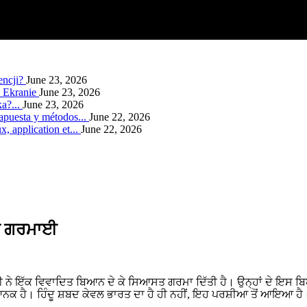
encji?
June 23, 2026
a Ekranie
June 23, 2026
а?...
June 23, 2026
 apuesta y métodos...
June 22, 2026
, application et...
June 22, 2026
ਸਤ ਗਰਮਾਈ
ੇ ਇੱਕ ਵਿਵਾਦਿਤ ਬਿਆਨ ਦੇ ਕੇ ਸਿਆਸਤ ਗਰਮਾ ਦਿੱਤੀ ਹੈ। ਉਨ੍ਹਾਂ ਦੇ ਇਸ ਬਿਆਨ 
 ਹੈ। ਹਿੰਦੂ ਸ਼ਬਦ ਕੇਵਲ ਭਾਰਤ ਦਾ ਹੈ ਹੀ ਨਹੀਂ, ਇਹ ਪਰਸ਼ੀਆ ਤੋਂ ਆਇਆ ਹੈ। ਉਨ੍