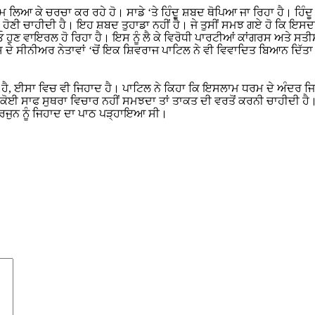
 ਧਰਮ ਲਿਆ ਕੇ ਚਰਚਾ ਕਰ ਰਹੇ ਹੋ। ਸਾਡੇ ‘ਤੇ ਹਿੰਦੂ ਸ਼ਬਦ ਥੋਪਿਆ ਜਾ ਰਿਹਾ ਹੈ।
ਹੋਣੀ ਚਾਹੀਦੀ ਹੈ। ਇਹ ਸ਼ਬਦ ਤੁਹਾਡਾ ਨਹੀਂ ਹੈ। ਜੇ ਤੁਸੀਂ ਸਮਝ ਗਏ ਹੋ ਕਿ ਇਸਦਾ ਕ
ੁਣ ਵਾਇਰਲ ਹੋ ਰਿਹਾ ਹੈ। ਇਸ ਨੂੰ ਲੈ ਕੇ ਵਿਰੋਧੀ ਪਾਰਟੀਆਂ ਕਾਂਗਰਸ ਅਤੇ ਸਤੀਸ਼ 
 ਸੀਨੀਅਰ ਨੇਤਾਵਾਂ ‘ਚੋਂ ਇਕ ਸ਼ਿਵਰਾਜ ਪਾਟਿਲ ਨੇ ਵੀ ਵਿਵਾਦਿਤ ਬਿਆਨ ਦਿੱਤਾ ਸੀ
ਾਦ ਹੈ, ਈਸਾ ਵਿਚ ਵੀ ਜਿਹਾਦ ਹੈ। ਪਾਟਿਲ ਨੇ ਕਿਹਾ ਕਿ ਇਸਲਾਮ ਧਰਮ ਦੇ ਅੰਦਰ ਜਿ
ਦ ਵੀ ਕੋਈ ਸਾਫ ਸੁਥਰਾ ਵਿਚਾਰ ਨਹੀਂ ਸਮਝਦਾ ਤਾਂ ਤਾਕਤ ਦੀ ਵਰਤੋਂ ਕਰਨੀ ਚਾਹੀਦੀ 
 ਅਰਜੁਨ ਨੂੰ ਜਿਹਾਦ ਦਾ ਪਾਠ ਪੜ੍ਹਾਇਆ ਸੀ।