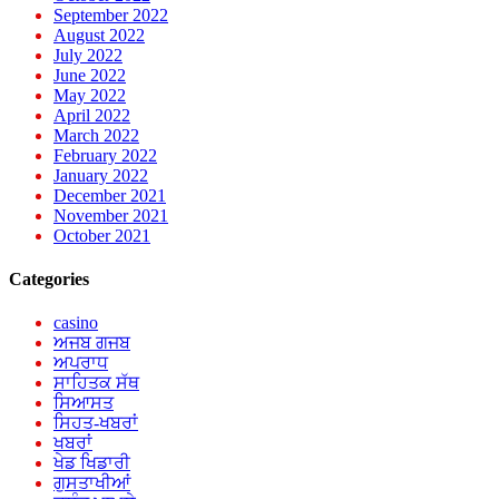
September 2022
August 2022
July 2022
June 2022
May 2022
April 2022
March 2022
February 2022
January 2022
December 2021
November 2021
October 2021
Categories
casino
ਅਜਬ ਗਜਬ
ਅਪਰਾਧ
ਸਾਹਿਤਕ ਸੱਥ
ਸਿਆਸਤ
ਸਿਹਤ-ਖਬਰਾਂ
ਖਬਰਾਂ
ਖੇਡ ਖਿਡਾਰੀ
ਗੁਸਤਾਖੀਆਂ