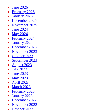
June 2026
February 2026
January 2026
December 2025
November 2025
June 2024
May 2024
February 2024
January 2024
December 2023
November 2023
October 2023
September 2023
August 2023
July 2023
June 2023
May 2023
April 2023
March 2023
February 2023
January 2023
December 2022
November 2022
October 2022