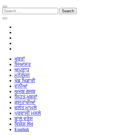
Skip
Skip
to
to
Search
navigation
content
for:
ਖਬਰਾਂ
PanjabiLok.net – Latest Panjabi News
ਸਿਆਸਤ
ਅਪਰਾਧ
ਮਨੋਰੰਜਨ
ਖੇਡ ਖਿਡਾਰੀ
ਦੁਨੀਆ
ਅਜਬ ਗਜਬ
ਸਿਹਤ-ਖਬਰਾਂ
ਗੁਸਤਾਖੀਆਂ
ਚਲੰਤ ਮਾਮਲੇ
ਪ੍ਰਵਾਸੀ ਮਸਲੇ
ਬਾਲ ਵਰੇਸ
ਵਿਸ਼ੇਸ਼ ਲੇਖ
English