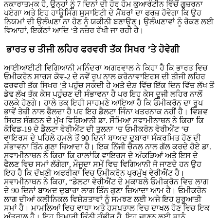
ਨਕਾਰਾਤਮਕ ਹੈ, ਉਨ੍ਹਾਂ ਨੂੰ 7 ਦਿਨਾਂ ਦੀ ਹੋਰ ਹੋਮ ਕੁਆਰੰਟੀਨ ਵਿੱਚੋਂ ਗੁਜ਼ਰਨਾ
ਪਏਗਾ ਅਤੇ ਇਹ ਹਾਊਸਿੰਗ ਸੁਸਾਇਟੀ ਦੇ ਮੈਂਬਰਾਂ ਦਾ ਫਰਜ਼ ਹੋਵੇਗਾ ਕਿ ਉਹ
ਨਿਯਮਾਂ ਦੀ ਉਲੰਘਣਾ ਨਾ ਹੋਣ ਨੂੰ ਯਕੀਨੀ ਬਣਾਉਣ। ਉਲੰਘਣਾਵਾਂ ਨੂੰ ਰੋਕਣ ਲਈ
ਵਿਆਹਾਂ, ਇਕੱਠਾਂ ਆਦਿ ‘ਤੇ ਨਜ਼ਰ ਰੱਖੀ ਜਾ ਰਹੀ ਹੈ।
ਭਾਰਤ ਚ ਤੀਜੀ ਲਹਿਰ ਫਰਵਰੀ ਤੱਕ ਸਿਖਰ ’ਤੇ ਹੋਵੇਗੀ
ਆਈਆਈਟੀ ਵਿਗਿਆਨੀ ਮਨਿੰਦਰਾ ਅਗਰਵਾਲ ਨੇ ਕਿਹਾ ਹੈ ਕਿ ਭਾਰਤ ਵਿਚ
ਓਮੀਕਰੋਨ ਸਾਰਸ ਕੋਵ-2 ਦੇ ਨਵੇਂ ਰੂਪ ਨਾਲ ਕਰੋਨਾਵਾਇਰਸ ਦੀ ਤੀਜੀ ਲਹਿਰ
ਫਰਵਰੀ ਤੱਕ ਸਿਖਰ ’ਤੇ ਪਹੁੰਚ ਸਕਦੀ ਹੈ ਅਤੇ ਦੇਸ਼ ਵਿੱਚ ਇੱਕ ਦਿਨ ਵਿੱਚ ਲੱਖ ਤੋਂ
ਡੇਢ ਲੱਖ ਤੱਕ ਕੇਸ ਪਹੁੰਚਣ ਦੀ ਸੰਭਾਵਨਾ ਹੈ ਪਰ ਇਹ ਕੇਸ ਦੂਜੀ ਲਹਿਰ ਨਾਲੋਂ
ਹਲਕੇ ਹੋਣਗੇ। ਹਾਲੇ ਤਕ ਇਹੀ ਸਾਹਮਣੇ ਆਇਆ ਹੈ ਕਿ ਓਮੀਕਰੋਨ ਦਾ ਰੂਪ
ਭਾਵੇਂ ਤੇਜ਼ੀ ਨਾਲ ਫੈਲਦਾ ਹੈ ਪਰ ਇਹ ਡੈਲਟਾ ਜਿੰਨਾ ਖਤਰਨਾਕ ਨਹੀਂ ਹੈ। ਵਿਸ਼ਵ
ਸਿਹਤ ਸੰਗਠਨ ਦੇ ਮੁੱਖ ਵਿਗਿਆਨੀ ਡਾ. ਸੌਮਿਆ ਸਵਾਮੀਨਾਥਨ ਨੇ ਕਿਹਾ ਕਿ
ਕੋਵਿਡ-19 ਦੇ ਡੈਲਟਾ ਵੇਰੀਐਂਟ ਦੀ ਤੁਲਨਾ ‘ਚ ਓਮੀਕਰੋਨ ਵੇਰੀਐਂਟ ‘ਚ
ਵਾਇਰਸ ਦੇ ਪਹਿਲੇ ਹਮਲੇ ਤੋਂ 90 ਦਿਨਾਂ ਬਾਅਦ ਦੁਬਾਰਾ ਸੰਕਰਮਿਤ ਹੋਣ ਦੀ
ਸੰਭਾਵਨਾ ਤਿੰਨ ਗੁਣਾ ਜ਼ਿਆਦਾ ਹੈ। ਇਕ ਨਿੱਜੀ ਚੈਨਲ ਨਾਲ ਗੱਲ ਕਰਦੇ ਹੋਏ ਡਾ.
ਸਵਾਮੀਨਾਥਨ ਨੇ ਕਿਹਾ ਕਿ ਹਾਲਾਂਕਿ ਵਾਇਰਸ ਦੇ ਅੰਕੜਿਆਂ ਅਤੇ ਇਸ ਦੇ
ਫੈਲਣ ਵਿਚ ਸਮਾਂ ਲੱਗੇਗਾ, ਮੌਜੂਦਾ ਸਮੇਂ ਵਿਚ ਵਿਗਿਆਨੀ ਜੋ ਜਾਣਦੇ ਹਨ ਉਹ
ਇਹ ਹੈ ਕਿ ਦੱਖਣੀ ਅਫਰੀਕਾ ਵਿਚ ਓਮੀਕਰੋਨ ਪ੍ਰਮੁੱਖ ਵੇਰੀਐਂਟ ਹੈ।
ਸਵਾਮੀਨਾਥਨ ਨੇ ਕਿਹਾ, “ਡੇਲਟਾ ਵੇਰੀਐਂਟ ਦੇ ਮੁਕਾਬਲੇ ਓਮੀਕਰੋਨ ਵਿਚ ਲਾਗ
ਦੇ 90 ਦਿਨਾਂ ਬਾਅਦ ਦੁਬਾਰਾ ਲਾਗ ਤਿੰਨ ਗੁਣਾ ਜ਼ਿਆਦਾ ਆਮ ਹੈ। ਓਮੀਕਰੋਨ
ਲਾਗ ਦੀਆਂ ਕਲੀਨਿਕਲ ਵਿਸ਼ੇਸ਼ਤਾਵਾਂ ਨੂੰ ਸਮਝਣ ਲਈ ਅਜੇ ਇਹ ਸ਼ੁਰੂਆਤੀ
ਸਮਾਂ ਹੈ। ਮਾਮਲਿਆਂ ਵਿਚ ਵਾਧਾ ਅਤੇ ਹਸਪਤਾਲ ਵਿਚ ਦਾਖਲ ਹੋਣ ਵਿਚ ਇਕ
ਅੰਤਰਾਲ ਹੈ। ਇਹ ਬਿਮਾਰੀ ਕਿੰਨੀ ਗੰਭੀਰ ਹੈ, ਇਹ ਜਾਣਨ ਲਈ ਸਾਨੂੰ