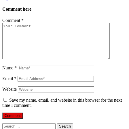
Comment here
Comment
*
Name
*
Email
*
Website
Save my name, email, and website in this browser for the next
time I comment.
Search