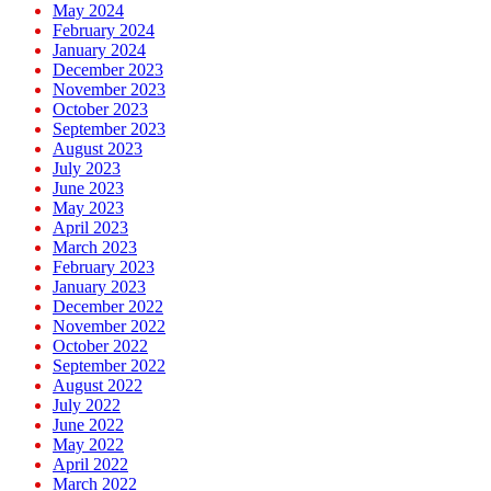
May 2024
February 2024
January 2024
December 2023
November 2023
October 2023
September 2023
August 2023
July 2023
June 2023
May 2023
April 2023
March 2023
February 2023
January 2023
December 2022
November 2022
October 2022
September 2022
August 2022
July 2022
June 2022
May 2022
April 2022
March 2022