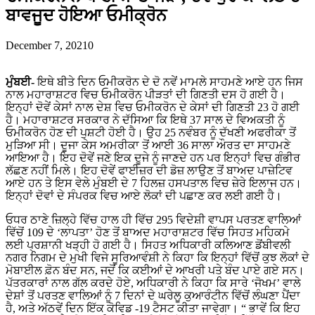
ਬਾਵਜੂਦ ਹੋਇਆ ਓਮੀਕ੍ਰੋਨ
December 7, 2021
0
ਮੁੰਬਈ-
ਇਥੇ ਬੀਤੇ ਦਿਨ ਓਮੀਕਰੋਨ ਦੇ ਦੋ ਨਵੇਂ ਮਾਮਲੇ ਸਾਹਮਣੇ ਆਏ ਹਨ ਜਿਸ
ਨਾਲ ਮਹਾਰਾਸ਼ਟਰ ਵਿਚ ਓਮੀਕਰੋਨ ਪੀੜਤਾਂ ਦੀ ਗਿਣਤੀ ਦਸ ਹੋ ਗਈ ਹੈ।
ਇਨ੍ਹਾਂ ਦੋਵੇਂ ਕੇਸਾਂ ਨਾਲ ਦੇਸ਼ ਵਿਚ ਓਮੀਕਰੋਨ ਦੇ ਕੇਸਾਂ ਦੀ ਗਿਣਤੀ 23 ਹੋ ਗਈ
ਹੈ। ਮਹਾਰਾਸ਼ਟਰ ਸਰਕਾਰ ਨੇ ਦੱਸਿਆ ਕਿ ਇਥੇ 37 ਸਾਲ ਦੇ ਵਿਅਕਤੀ ਨੂੰ
ਓਮੀਕਰੋਨ ਹੋਣ ਦੀ ਪੁਸ਼ਟੀ ਹੋਈ ਹੈ। ਉਹ 25 ਨਵੰਬਰ ਨੂੰ ਦੱਖਣੀ ਅਫਰੀਕਾ ਤੋਂ
ਮੁੜਿਆ ਸੀ। ਦੂਜਾ ਕੇਸ ਅਮਰੀਕਾ ਤੋਂ ਆਈ 36 ਸਾਲਾ ਔਰਤ ਦਾ ਸਾਹਮਣੇ
ਆਇਆ ਹੈ। ਇਹ ਦੋਵੇਂ ਜਣੇ ਇਕ ਦੂਜੇ ਨੂੰ ਜਾਣਦੇ ਹਨ ਪਰ ਇਨ੍ਹਾਂ ਵਿਚ ਗੰਭੀਰ
ਲੱਛਣ ਨਹੀਂ ਮਿਲੇ। ਇਹ ਦੋਵੇਂ ਫਾਈਜ਼ਰ ਦੀ ਡੋਜ਼ ਲਾਉਣ ਤੋਂ ਬਾਅਦ ਪਾਜ਼ੇਟਿਵ
ਆਏ ਹਨ ਤੇ ਇਸ ਵੇਲੇ ਮੁੰਬਈ ਦੇ 7 ਹਿਲਜ਼ ਹਸਪਤਾਲ ਵਿਚ ਜ਼ੇਰੇ ਇਲਾਜ ਹਨ।
ਇਨ੍ਹਾਂ ਦੋਵਾਂ ਦੇ ਸੰਪਰਕ ਵਿਚ ਆਏ ਲੋਕਾਂ ਦੀ ਪਛਾਣ ਕਰ ਲਈ ਗਈ ਹੈ।
ਓਧਰ ਠਾਣੇ ਜ਼ਿਲ੍ਹੇ ਵਿੱਚ ਹਾਲ ਹੀ ਵਿੱਚ 295 ਵਿਦੇਸ਼ੀ ਵਾਪਸ ਪਰਤਣ ਵਾਲਿਆਂ
ਵਿੱਚੋਂ 109 ਦੇ ‘ਲਾਪਤਾ’ ਹੋਣ ਤੋਂ ਬਾਅਦ ਮਹਾਰਾਸ਼ਟਰ ਵਿੱਚ ਸਿਹਤ ਮਹਿਕਮੇ
ਲਈ ਪ੍ਰਸ਼ਾਨੀ ਖੜ੍ਹੀ ਹੋ ਗਈ ਹੈ। ਸਿਹਤ ਅਧਿਕਾਰੀ ਕਲਿਆਣ ਡੋਂਬੀਵਲੀ
ਨਗਰ ਨਿਗਮ ਦੇ ਮੁਖੀ ਵਿਜੇ ਸੂਰਿਆਵੰਸ਼ੀ ਨੇ ਕਿਹਾ ਕਿ ਇਨ੍ਹਾਂ ਵਿੱਚੋਂ ਕੁਝ ਲੋਕਾਂ ਦੇ
ਮੋਬਾਈਲ ਫ਼ੋਨ ਬੰਦ ਸਨ, ਜਦੋਂ ਕਿ ਕਈਆਂ ਦੇ ਆਖਰੀ ਪਤੇ ਬੰਦ ਪਾਏ ਗਏ ਸਨ।
ਪੱਤਰਕਾਰਾਂ ਨਾਲ ਗੱਲ ਕਰਦੇ ਹੋਏ, ਅਧਿਕਾਰੀ ਨੇ ਕਿਹਾ ਕਿ ਸਾਰੇ ‘ਜੋਖਮ’ ਵਾਲੇ
ਦੇਸ਼ਾਂ ਤੋਂ ਪਰਤਣ ਵਾਲਿਆਂ ਨੂੰ 7 ਦਿਨਾਂ ਦੇ ਘਰੇਲੂ ਕੁਆਰੰਟੀਨ ਵਿੱਚੋਂ ਲੰਘਣਾ ਪੈਂਦਾ
ਹੈ, ਅਤੇ ਅੱਠਵੇਂ ਦਿਨ ਇੱਕ ਕੋਵਿਡ -19 ਟੈਸਟ ਕੀਤਾ ਜਾਵੇਗਾ। “ ਭਾਵੇਂ ਕਿ ਇਹ