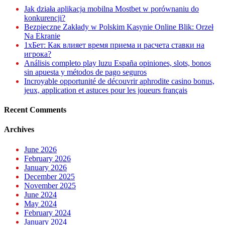
Jak działa aplikacja mobilna Mostbet w porównaniu do
konkurencji?
Bezpieczne Zakłady w Polskim Kasynie Online Blik: Orzeł
Na Ekranie
1хБет: Как влияет время приема и расчета ставки на
игрока?
Análisis completo play luzu España opiniones, slots, bonos
sin apuesta y métodos de pago seguros
Incroyable opportunité de découvrir aphrodite casino bonus,
jeux, application et astuces pour les joueurs français
Recent Comments
Archives
June 2026
February 2026
January 2026
December 2025
November 2025
June 2024
May 2024
February 2024
January 2024