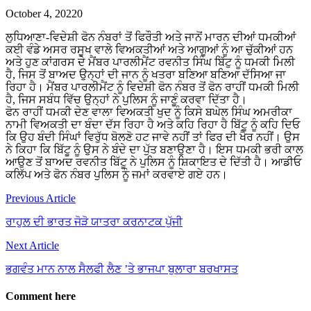
October 4, 2022
0
ਲੁਧਿਆਣਾ-ਵਿਦੇਸ਼ੀ ਫੋਨ ਨੰਬਰਾਂ ਤੋਂ ਫਿਰੌਤੀ ਅਤੇ ਜਾਨੋਂ ਮਾਰਨ ਦੀਆਂ ਧਮਕੀਆਂ
ਕਈ ਵੰਡੇ ਅਸਰ ਰਸੂਖ ਵਾਲੇ ਵਿਅਕਤੀਆਂ ਅਤੇ ਆਗੂਆਂ ਨੂੰ ਆ ਚੁੱਕੀਆਂ ਹਨ
ਅਤੇ ਹੁਣ ਕਾਂਗਰਸ ਦੇ ਮੈਂਬਰ ਪਾਰਲੀਮੈਂਟ ਰਵਨੀਤ ਸਿੰਘ ਬਿੱਟੁ ਨੂੰ ਧਮਕੀ ਮਿਲੀ
ਹੈ, ਜਿਸ ਤੋਂ ਬਾਅਦ ਉਨ੍ਹਾਂ ਦੀ ਜਾਨ ਨੂੰ ਖਤਰਾ ਬਣਿਆ ਬਣਿਆ ਦੱਸਿਆ ਜਾ
ਰਿਹਾ ਹੈ। ਮੈਂਬਰ ਪਾਰਲੀਮੈਂਟ ਨੂੰ ਵਿਦੇਸ਼ੀ ਫੋਨ ਨੰਬਰ ਤੋਂ ਫੋਨ ਰਾਹੀਂ ਧਮਕੀ ਮਿਲੀ
ਹੈ, ਜਿਸ ਸਬੰਧ ਵਿੱਚ ਉਨ੍ਹਾਂ ਨੇ ਪੁਲਿਸ ਨੂੰ ਜਾਣੂੰ ਕਰਵਾ ਦਿੱਤਾ ਹੈ।
ਫੋਨ ਰਾਹੀਂ ਧਮਕੀ ਦੇਣ ਵਾਲਾ ਵਿਅਕਤੀ ਖੁਦ ਨੂੰ ਕਿਸੇ ਬਘੇਲ ਸਿੰਘ ਅਮਰੀਕਾ
ਨਾਮੀ ਵਿਅਕਤੀ ਦਾ ਬੰਦਾ ਦੱਸ ਰਿਹਾ ਹੈ ਅਤੇ ਕਹਿ ਰਿਹਾ ਹੈ ਬਿੱਟੂ ਨੂੰ ਕਹਿ ਦਿਓ
ਕਿ ਉਹ ਬੰਦੀ ਸਿੰਘਾਂ ਵਿਰੁੱਧ ਬੋਲਣੋ ਹਟ ਜਾਵੇ ਨਹੀਂ ਤਾਂ ਫਿਰ ਦੀ ਖੈਰ ਨਹੀਂ। ਉਸ
ਨੇ ਕਿਹਾ ਕਿ ਬਿੱਟੂ ਨੂੰ ਉਸ ਨੇ ਬੰਦੇ ਦਾ ਪੁੱਤ ਬਣਾਉਣਾ ਹੈ। ਇਸ ਧਮਕੀ ਭਰੀ ਕਾਲ
ਆਉਣ ਤੋਂ ਬਾਅਦ ਰਵਨੀਤ ਬਿੱਟੂ ਨੇ ਪੁਲਿਸ ਨੂੰ ਸ਼ਿਕਾਇਤ ਦੇ ਦਿੱਤੀ ਹੈ। ਆਡੀਓ
ਕਲਿੱਪ ਅਤੇ ਫੋਨ ਨੰਬਰ ਪੁਲਿਸ ਨੂੰ ਜਮਾਂ ਕਰਵਾਏ ਗਏ ਹਨ।
Post
Previous Article
navigation
ਰਾਹੁਲ ਦੀ ਭਾਰਤ ਜੋੜੋ ਯਾਤਰਾ ਕਰਨਾਟਕ ਪੁੱਜੀ
Next Article
ਭਗਵੰਤ ਮਾਨ ਨਾਲ ਸੈਲਫੀ ਲੈਣ ’ਤੇ ਭਾਜਪਾ ਬੁਲਾਰਾ ਬਰਖਾਸਤ
Comment here