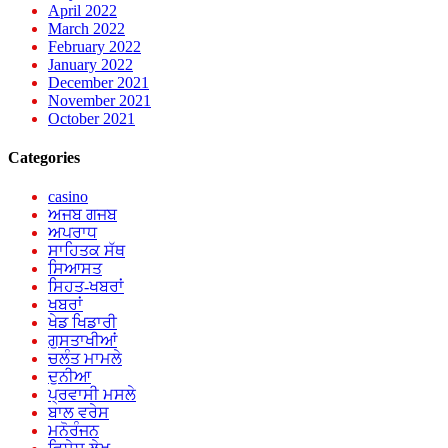
April 2022
March 2022
February 2022
January 2022
December 2021
November 2021
October 2021
Categories
casino
ਅਜਬ ਗਜਬ
ਅਪਰਾਧ
ਸਾਹਿਤਕ ਸੱਥ
ਸਿਆਸਤ
ਸਿਹਤ-ਖਬਰਾਂ
ਖਬਰਾਂ
ਖੇਡ ਖਿਡਾਰੀ
ਗੁਸਤਾਖੀਆਂ
ਚਲੰਤ ਮਾਮਲੇ
ਦੁਨੀਆ
ਪ੍ਰਵਾਸੀ ਮਸਲੇ
ਬਾਲ ਵਰੇਸ
ਮਨੋਰੰਜਨ